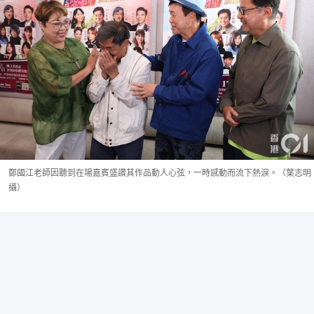
鄭國江老師因聽到在場嘉賓盛讚其作品動人心弦，一時感動而流下熱淚。（葉志明
攝）