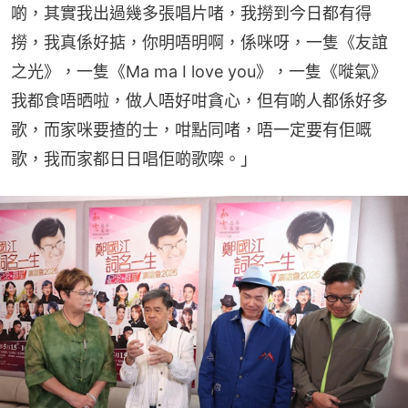
啲，其實我出過幾多張唱片啫，我撈到今日都有得
撈，我真係好掂，你明唔明啊，係咪呀，一隻《友誼
之光》，一隻《Ma ma I love you》，一隻《嘥氣》
我都食唔晒啦，做人唔好咁貪心，但有啲人都係好多
歌，而家咪要揸的士，咁點同啫，唔一定要有佢嘅
歌，我而家都日日唱佢啲歌㗎。」