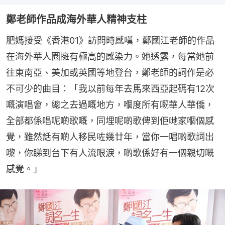
鄭老師作品成海外華人精神支柱
肥媽接受《香港01》訪問時感嘆，鄭國江老師的作品
在海外華人圈擁有極高的感染力。她透露，每當她前
往東南亞、美加或英國等地登台，鄭老師的詞作是必
不可少的曲目：「我以前每年去馬來西亞起碼有12次
嘅演唱會，總之去過嘅地方，嗰度所有嘅華人華僑，
全部都係唱呢啲歌嘅，同埋呢啲歌俾到佢哋家嗰個感
覺，雖然話有啲人移民咗幾廿年，當你一唱啲歌詞出
嚟，你睇到台下有人流眼淚，啲歌係好有一個親切嘅
感覺。」