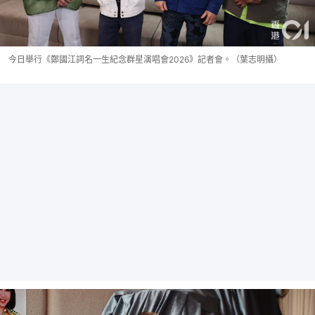
今日舉行《鄭國江詞名一生紀念群星演唱會2026》記者會。（葉志明攝）