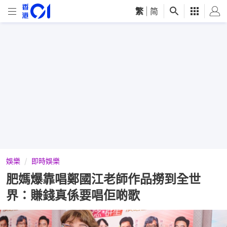
繁
|
简
娛樂
即時娛樂
肥媽爆靠唱鄭國江老師作品撈到全世
界：賺錢真係要唱佢啲歌