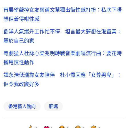
曾展望嚴控女友葉蒨文單獨出街性感打扮：私底下唔
想佢着得咁性感
劉洋人氣爆升工作忙不停 坦言最大夢想在港置業：
屬於自己的家
粵劇猛人杜詠心梁兆明轉戰音樂劇唱流行曲：要花時
搣甩慣性動作
譚永浩低潮靠女友陪伴 杜小喬回應「女尊男卑」：
佢令我改變好多
香港藝人動向
肥媽