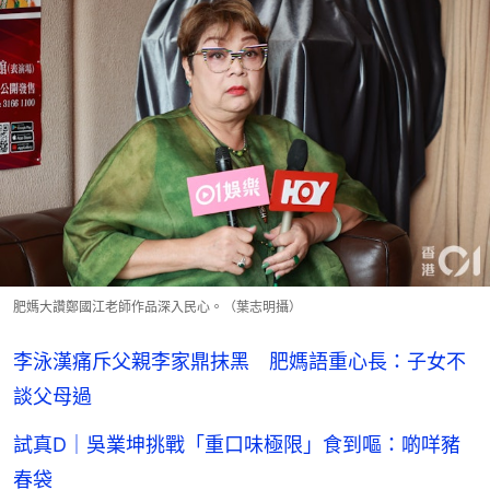
肥媽大讚鄭國江老師作品深入民心。（葉志明攝）
李泳漢痛斥父親李家鼎抹黑 肥媽語重心長：子女不
談父母過
試真D｜吳業坤挑戰「重口味極限」食到嘔：啲咩豬
春袋