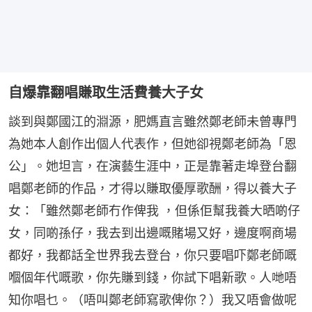
自爆靠翻唱賺取生活費養大子女
談到與鄭國江的淵源，肥媽直言雖然鄭老師未曾專門
為她本人創作出個人代表作，但她卻視鄭老師為「恩
公」。她坦言，在演藝生涯中，正是靠著走埠登台翻
唱鄭老師的作品，才得以賺取優厚歌酬，得以養大子
女：「雖然鄭老師冇作俾我 ，但係佢幫我養大晒啲仔
女，同啲孫仔，我去到出邊嘅賭場又好，邊度啊商場
都好，我都話全世界我去登台，你只要唱吓鄭老師嘅
嗰個年代嘅歌，你先賺到錢，你試下唱新歌。人哋唔
知你唱乜。（唔叫鄭老師寫歌俾你？）我又唔會做呢