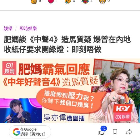
9
1
0
2
0
娛樂
即時娛樂
肥媽談《中聲4》造馬質疑 爆曾在內地
收紙仔要求開綠燈：即刻唔做
12
在Google
追蹤《香港01》
撰文：
陳釗