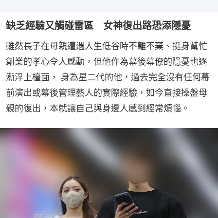
缺乏經驗又觸碰雷區 女神復出路恐添隱憂
雖然長子在母親遭遇人生低谷時不離不棄、挺身幫忙
創業的孝心令人感動，但他作為幕後幕僚的隱憂也逐
漸浮上檯面， 身為星二代的他，過去完全沒有任何幕
前演出或幕後管理藝人的實際經驗，如今直接操盤母
親的復出，本就讓自己與身邊人感到經常煩惱。