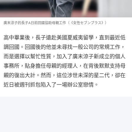
廣末涼子的長子A日前回國協助母親工作（《女性セブンプラス》）
高中畢業後，長子遠赴美國夏威夷留學，直到最近低
調回國。回國後的他並未尋找一般公司的常規工作，
而是選擇以幫忙性質，加入了廣末涼子新成立的個人
事務所，貼身擔任母親的經理人，在背後默默支持母
親的復出大計。然而，這位涉世未深的星二代，卻在
近日被週刊抓包陷入了一場辦公室戀情。