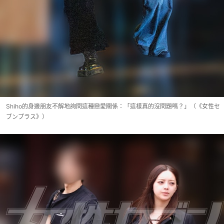
Shiho的身邊朋友不解地詢問這種戀愛關係：「這樣真的沒問題嗎？」（《女性セ
ブンプラス》）