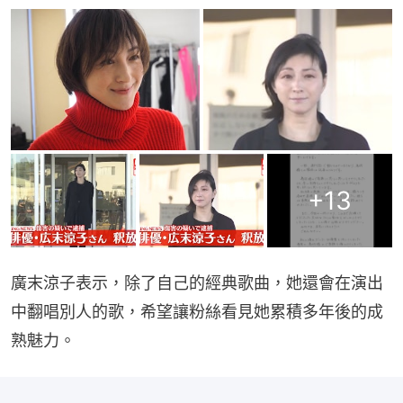
+
13
廣末涼子表示，除了自己的經典歌曲，她還會在演出
中翻唱別人的歌，希望讓粉絲看見她累積多年後的成
熟魅力。