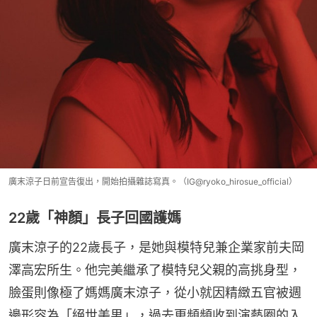
廣末涼子日前宣告復出，開始拍攝雜誌寫真。（IG@ryoko_hirosue_official）
22歲「神顏」長子回國護媽
廣末涼子的22歲長子，是她與模特兒兼企業家前夫岡
澤高宏所生。他完美繼承了模特兒父親的高挑身型，
臉蛋則像極了媽媽廣末涼子，從小就因精緻五官被週
邊形容為「絕世美男」，過去更頻頻收到演藝圈的入