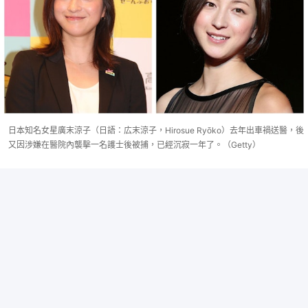
日本知名女星廣末涼子（日語：広末涼子，Hirosue Ryōko）去年出車禍送醫，後
又因涉嫌在醫院內襲擊一名護士後被捕，已經沉寂一年了。（Getty）