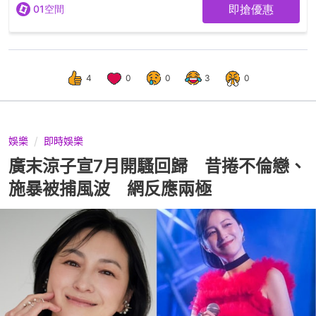
4
0
0
3
0
娛樂
即時娛樂
廣末涼子宣7月開騷回歸 昔捲不倫戀、
施暴被捕風波 網反應兩極