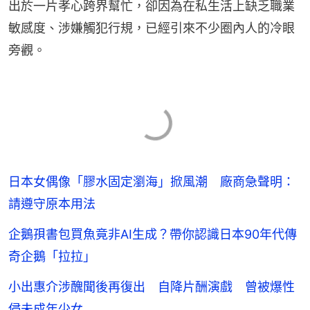
出於一片孝心跨界幫忙，卻因為在私生活上缺乏職業
敏感度、涉嫌觸犯行規，已經引來不少圈內人的冷眼
旁觀。
日本女偶像「膠水固定瀏海」掀風潮 廠商急聲明：
請遵守原本用法
企鵝孭書包買魚竟非AI生成？帶你認識日本90年代傳
奇企鵝「拉拉」
小出惠介涉醜聞後再復出 自降片酬演戲 曾被爆性
侵未成年少女