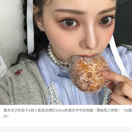
廣末涼子的長子A與人氣美女網紅Shiho約莫在半年前相識，隨後陷入熱戀。（IG圖
片）