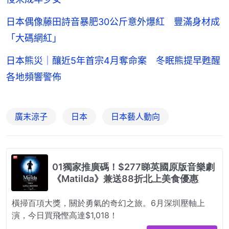
日本偶像藤田詩音暴肥30公斤意外爆紅 豐滿身材成
「大碼網紅」
日本熊災｜釀近5年首宗4月奪命案 冬眠熊提早甦醒
各地頻響警佈
廣末涼子
日本
日本藝人動向