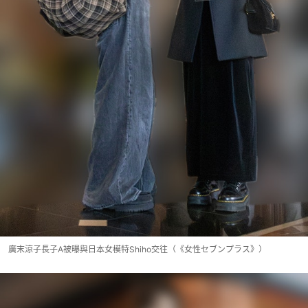
廣末涼子長子A被曝與日本女模特Shiho交往（《女性セブンプラス》）