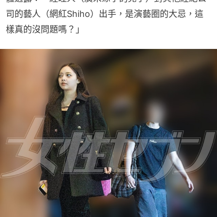
司的藝人（網紅Shiho）出手，是演藝圈的大忌，這
樣真的沒問題嗎？」