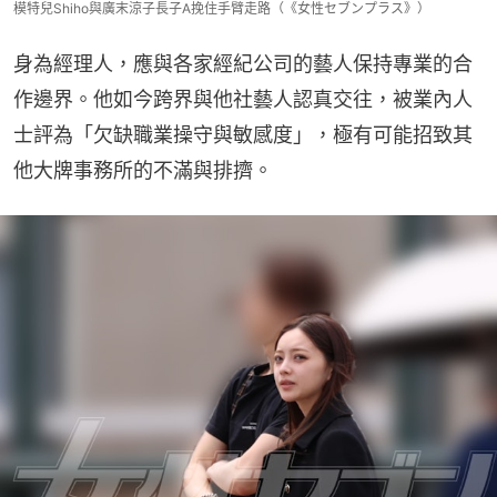
模特兒Shiho與廣末涼子長子A挽住手臂走路（《女性セブンプラス》）
身為經理人，應與各家經紀公司的藝人保持專業的合
作邊界。他如今跨界與他社藝人認真交往，被業內人
士評為「欠缺職業操守與敏感度」，極有可能招致其
他大牌事務所的不滿與排擠。