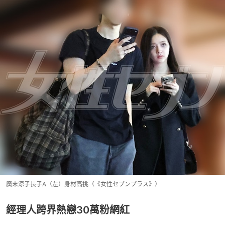
廣末涼子長子A（左）身材高挑（《女性セブンプラス》）
經理人跨界熱戀30萬粉網紅