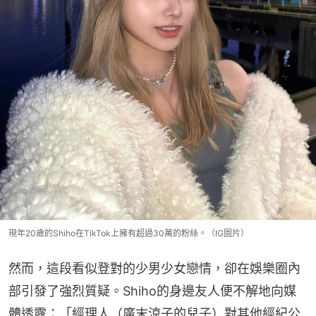
現年20歲的Shiho在TikTok上擁有超過30萬的粉絲。（IG圖片）
然而，這段看似登對的少男少女戀情，卻在娛樂圈內
部引發了強烈質疑。Shiho的身邊友人便不解地向媒
體透露：「經理人（廣末涼子的兒子）對其他經紀公