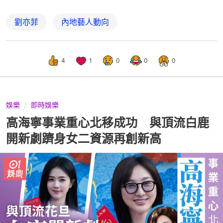
劉亦菲
內地藝人動向
4
1
0
0
0
娛樂
即時娛樂
高海寧事業重心北移成功 與頂流白鹿
開新劇躋身女二資源再創新高