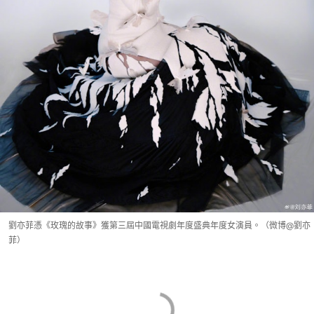
劉亦菲憑《玫瑰的故事》獲第三屆中國電視劇年度盛典年度女演員。（微博@劉亦
菲）