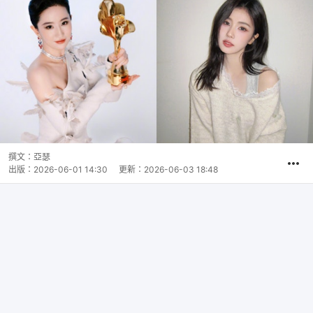
撰文：
亞瑟
出版：
2026-06-01 14:30
更新：
2026-06-03 18:48