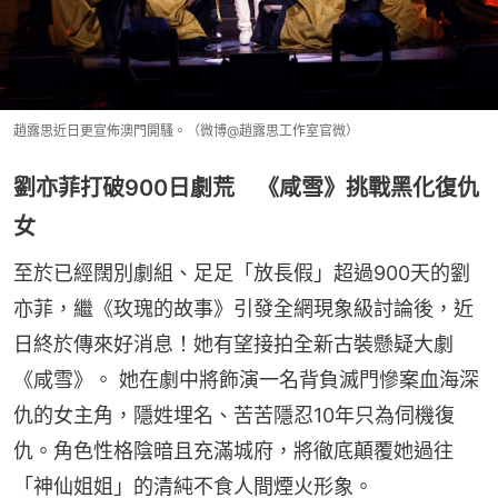
趙露思近日更宣佈澳門開騷。（微博@趙露思工作室官微）
劉亦菲打破900日劇荒 《咸雪》挑戰黑化復仇
女
至於已經闊別劇組、足足「放長假」超過900天的劉
亦菲，繼《玫瑰的故事》引發全網現象級討論後，近
日終於傳來好消息！她有望接拍全新古裝懸疑大劇
《咸雪》。 她在劇中將飾演一名背負滅門慘案血海深
仇的女主角，隱姓埋名、苦苦隱忍10年只為伺機復
仇。角色性格陰暗且充滿城府，將徹底顛覆她過往
「神仙姐姐」的清純不食人間煙火形象。