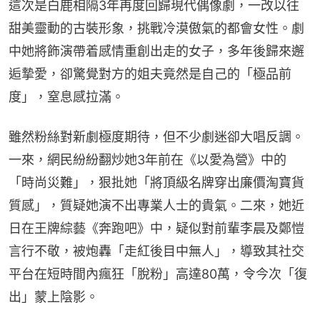
這次是白鹿相隔3年再度回歸現代偶像劇，一改以往
甜美靈動的古裝形象，挑戰冷漠傲氣的都會女性。劇
中她將飾演帶着感情重創出走的女子，多年後歸來邂
逅摯愛，卻驚覺對方的姐夫竟然是自己的「極品前
度」，窒息感拉滿。
雖然粉絲對新劇極度期待，但不少劇迷卻大唱反調。
一來，網民紛紛翻炒她3年前在《以愛為營》中的
「時尚災難」，狠批她「將頂級名牌穿出廉價淘寶貨
質感」，質疑她演不出專業人士的貴氣。二來，她近
日在王牌綜藝《奔跑吧》中，疑似對前輩李晨及鄭愷
言行不敬，被炮轟「走紅後目中無人」，導致其社交
平台在短時間內瘋狂「脫粉」高達80萬，令今次「復
出」蒙上陰影。