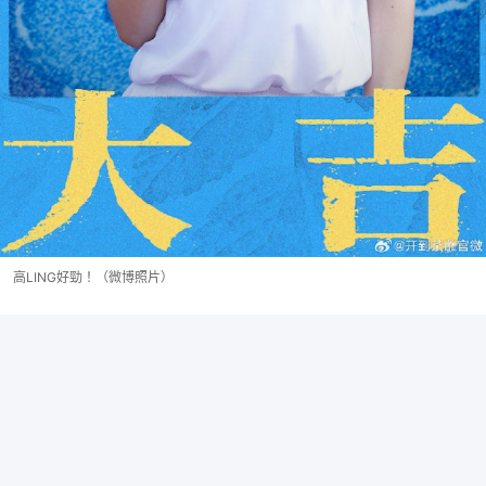
高LING好勁！（微博照片）