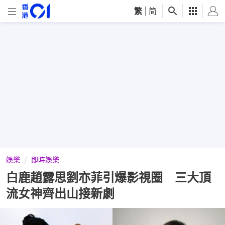
繁
|
简
娛樂
即時娛樂
白鹿趙露思劉亦菲引爆影視圈 三大頂
流女神齊出山接新劇