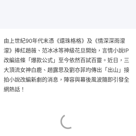
由上世紀90年代末憑《還珠格格》及《情深深雨濛
濛》捧紅趙薇、范冰冰等神級花旦開始，言情小說IP
改編這條「爆款公式」至今依然百試百靈。近日，三
大頂流女神白鹿、趙露思及劉亦菲均傳出「出山」接
拍小說改編新劇的消息，陣容與幕後風波隨即引發全
網熱話！