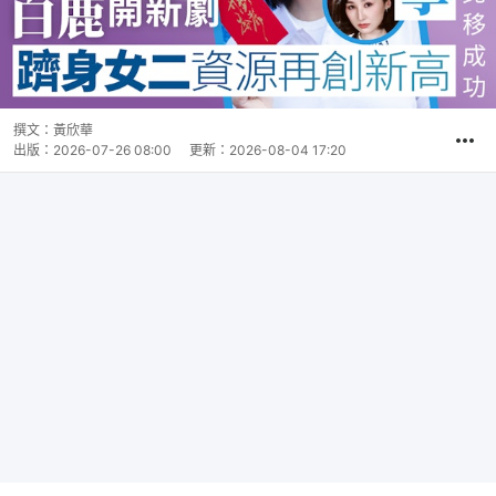
撰文：
黃欣華
出版：
2026-07-26 08:00
更新：
2026-08-04 17:20