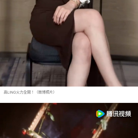
高LING火力全開！（微博照片）