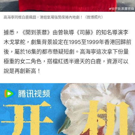
高海寧同框白鹿飆戲，港姐氣場強勢席捲內地劇！（微博照片）
據悉，《開到荼蘼》由曾執導《司藤》的知名導演李
木戈掌舵，劇集背景設定在1995至1999年香港回歸前
後，屬於16集的都市懸疑短劇。高海寧這次拿下份量
極重的女二角色，搭檔紅透半邊天的白鹿，資源可以
說是再創新高！