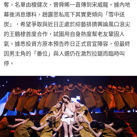
奪，名單由檀健次、曾舜晞一直傳到宋威龍。據內地
幕後消息爆料，趙露思私底下其實更傾向「雪中送
炭」，希望爭取與近日正處於綜藝排擠輿論風口浪尖
的王鶴棣首度合作，試圖用自身熱度幫老友鞏固人
氣。據悉投資方原本預告昨日正式官宣陣容，但最終
因男主角的「番位」與人選仍在激烈拉鋸而臨時叫
停。