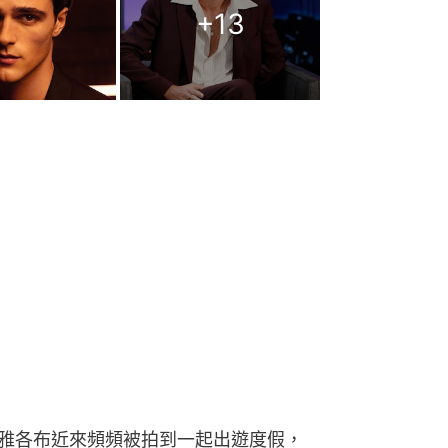
+
13
的雅各布近來頻頻被拍到一起出遊度假，