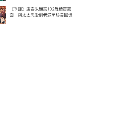
《季節》唐泰朱瑞棠102歲精靈露
面 與太太恩愛到老滿屋珍貴回憶