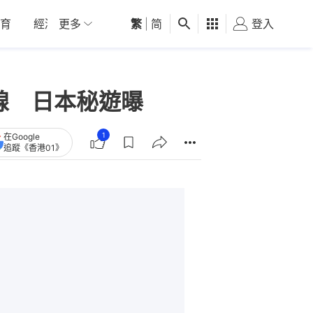
育
經濟
更多
01深圳
繁
觀點
|
简
健康
好食玩飛
登入
女
ber牽線 日本秘遊曝
1
在Google
追蹤《香港01》