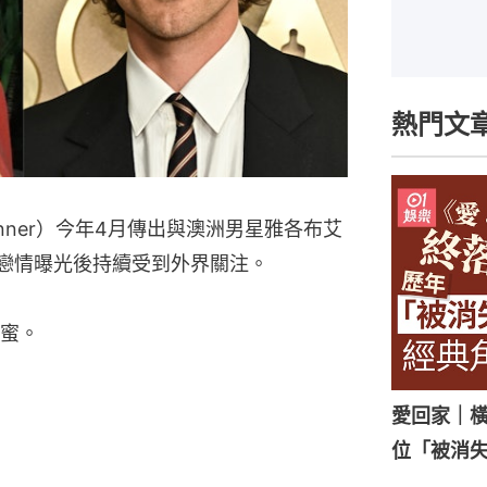
熱門文
Jenner）今年4月傳出與澳洲男星雅各布艾
，兩人戀情曝光後持續受到外界關注。
蜜。
愛回家｜橫
位「被消