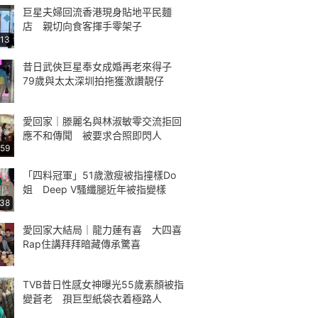
巨星夫婦回流香港現身貼地平民麵
店 親切向食客揮手零架子
:13
昔日武俠巨星奉女成婚再老來得子
79歲與太太深圳拍拖獲激讚靚仔
愛回家｜滕麗名與林淑敏零交流拒回
應不和傳聞 被要求合照即閃人
:59
「四料冠軍」51歲激瘦被指撞樣Do
姐 Deep V騷纖腿近年被指變樣
:38
愛回家大結局｜龍力蓮有喜 大四喜
Rap住講拜拜暗藏傳承驚喜
TVB昔日性感女神曝光55歲素顏被指
變蒼老 孭巨型紙袋衣着極路人