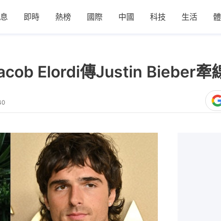
息
即時
熱榜
國際
中國
科技
生活
體
和Jacob Elordi傳Justin Bie
40