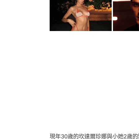
現年30歲的坎達爾珍娜與小她2歲