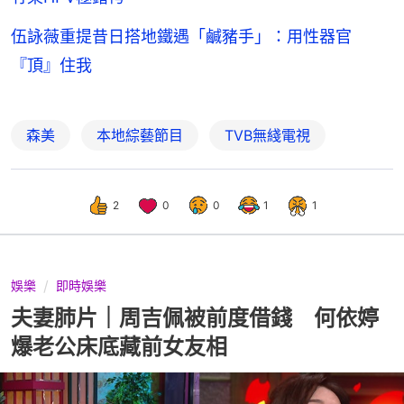
伍詠薇重提昔日搭地鐵遇「鹹豬手」：用性器官
『頂』住我
森美
本地綜藝節目
TVB無綫電視
2
0
0
1
1
娛樂
即時娛樂
夫妻肺片｜周吉佩被前度借錢 何依婷
爆老公床底藏前女友相