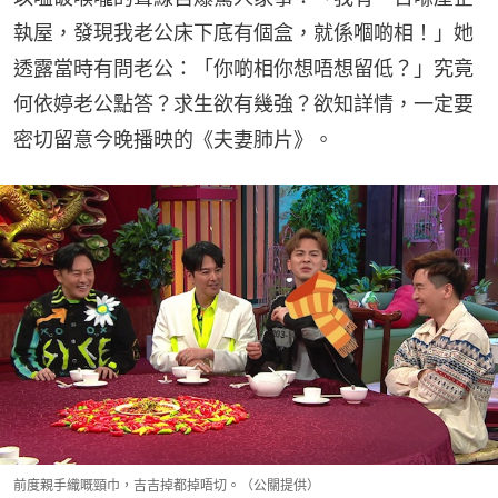
執屋，發現我老公床下底有個盒，就係嗰啲相！」她
透露當時有問老公：「你啲相你想唔想留低？」究竟
何依婷老公點答？求生欲有幾強？欲知詳情，一定要
密切留意今晚播映的《夫妻肺片》。
前度親手織嘅頸巾，吉吉掉都掉唔切。（公關提供）