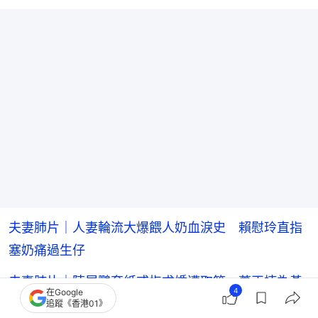
夫妻肺片｜人妻輪流大爆餵人奶血淚史 賴慰玲直指
塞奶痛過生仔
夫妻肺片｜陳展鵬套紙戒指求婚遭取笑 蕭正楠為黃
4
在Google
翠如求足4次婚
追蹤《香港01》