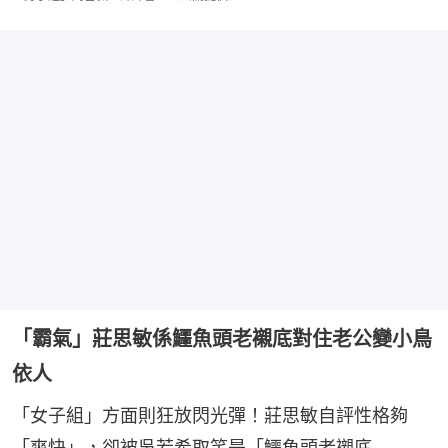
「霸氣」莊思敏係鱷魚頭老襯底對住老公變小鳥
依人
「女子組」方面則狂放閃光彈！莊思敏自評性格夠
「爽快」，卻被吳若希取笑是「鱷魚頭老襯底