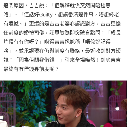
追問原因，吉吉說：「佢解釋就係突然間唔鍾意
咯」、「佢話好Guilty，想講番清楚件事，唔想終老
有遺憾。」更爆的是吉吉老婆亦認識對方，吉吉更擔
任前度的婚禮司儀，莊思敏隨即突破盲點問：「成長
片段有冇你呀？」嚇得吉吉尷尬稱「唔係好記得
咯」，並承認現在仍與前度有聯絡，最近收到對方短
訊：「因為佢問我借錢！」引來全場嘩然！到底吉吉
最終有冇借錢畀前度呢？