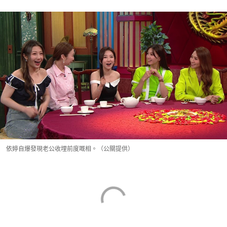
依婷自爆發現老公收埋前度嘅相。（公關提供）