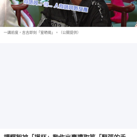
一講前度，吉吉即刻「窒晒偈」。（公關提供）