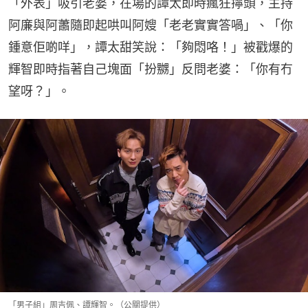
「外表」吸引老婆，在場的譚太即時瘋狂擰頭，主持
阿廉與阿蕭隨即起哄叫阿嫂「老老實實答喎」、「你
鍾意佢啲咩」，譚太甜笑說：「夠悶咯！」被戳爆的
輝智即時指著自己塊面「扮嬲」反問老婆：「你有冇
望呀？」。
「男子組」周吉佩、譚輝智。（公關提供）