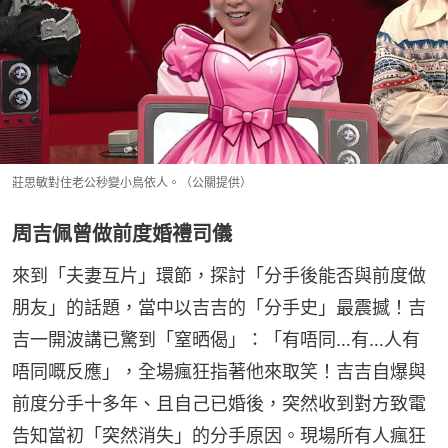
莊思敏對住老公秒變小鳥依人。（公關提供）
周吉佩曾做前度婚禮司儀
來到「夫妻互片」環節，探討「分手後能否與前度做
朋友」的話題，當中以吉吉的「分手史」最震撼！吉
吉一開波講已驚到「窒晒偈」：「有唔同…有…人有
唔同嘅反應」，全場瘋狂指著他來取笑！吉吉自爆與
前度分手十多年、且自己已婚後，突然收到對方致電
告知當初「突然消失」的分手原因。現場所有人瘋狂