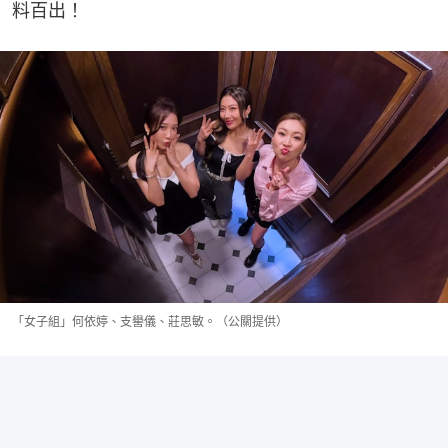
料百出！
「女子組」何依婷、支嚳儀、莊思敏。（公關提供）