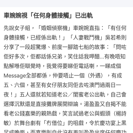
車婉婉視「任何身體接觸」已出軌
先說女子組，「婚姻偵察機」車婉婉直指：「有任何
身體接觸，已經係出軌！」「人妻戰鬥機」吳若希則
分享了一段超驚爆、前度一腳踏七船的故事：「問咗
佢好多次，佢都話係兄弟，笑住話我呷醋…有晚唔知
點解喺佢瞓覺時，我覺得要睇佢電話喇，一睇成個 
Message全部都係，仲要唔止一個（外遇），有成
五、六個，甚至有女仔朋友同佢去咗澳門過兩日一
夜！」五人還就若知道老公／閨蜜老公出軌，自己會
選擇沉默還是直接攤牌展開辯論。湯盈盈又自揭不能
看老公錢嘉樂的親熱戲，笑言試過老公與蝦頭（楊詩
敏）於舞台劇有「冇借位」的咀戲，令於慶功宴上黑
足成晚面，而嘉樂則自此沒有再叫盈盈出席任何慶功