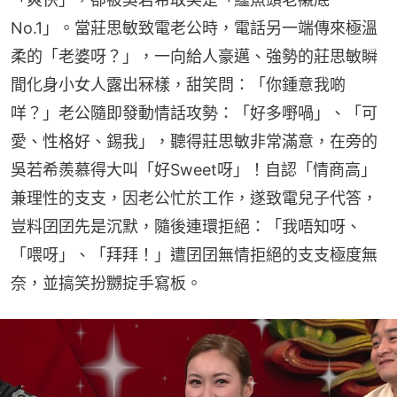
No.1」。當莊思敏致電老公時，電話另一端傳來極溫
柔的「老婆呀？」，一向給人豪邁、強勢的莊思敏瞬
間化身小女人露出冧樣，甜笑問：「你鍾意我啲
咩？」老公隨即發動情話攻勢：「好多嘢喎」、「可
愛、性格好、錫我」，聽得莊思敏非常滿意，在旁的
吳若希羨慕得大叫「好Sweet呀」！自認「情商高」
兼理性的支支，因老公忙於工作，遂致電兒子代答，
豈料囝囝先是沉默，隨後連環拒絕：「我唔知呀、
「喂呀」、「拜拜！」遭囝囝無情拒絕的支支極度無
奈，並搞笑扮嬲掟手寫板。