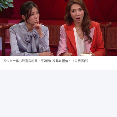
五位女士專心聽富豪秘聞，車婉婉O嘴難以置信。（公關提供）