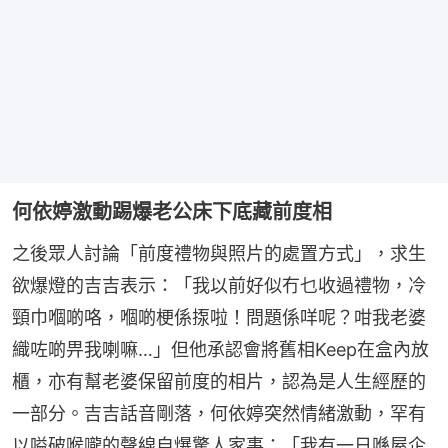
何依婷激動踢爆老公床下底藏前度相
之後眾人討論「前度禮物與照片的處置方式」，求生
欲爆燈的吉吉表示：「我以前好似冇乜收過禮物，冷
頸巾嗰啲咯，嗰啲梗係揼啦！問題係咩呢？咁我老婆
織咗啲畀我喇嘛…」但他承認會將舊相Keep在盒內放
櫃，亦有幫老婆保留前度的相片，認為是人生經歷的
一部分。吉吉話音剛落，何依婷突然情緒激動，罕有
以嗌破喉嚨的聲線自爆驚人家事：「我有一日喺屋企