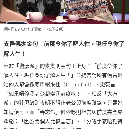
輝智緊張到狂摸杯兼震晒。（公關提供）
支嚳儀拋金句：前度令你了解人性，現任令你了
解人生！
至於「瀟灑派」的支支則金句王上身：「前度令你了
解人性，現任令你了解人生！」並揚言對所有傷害過
她的人都會徹底斷絕來往（Clean Cut），更豪言：
「如果唔係我老公都變我前度啦！」。相反「大方
派」的莊思敏則表明不阻止老公與前度聯絡，只要她
知情便可。而「善忘派」何依婷則坦言與前度完全零
聯絡：「因為我個人比較善忘」、「分咗手就唔記得