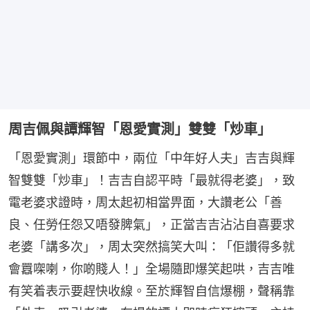
周吉佩與譚輝智「恩愛實測」雙雙「炒車」
「恩愛實測」環節中，兩位「中年好人夫」吉吉與輝
智雙雙「炒車」！吉吉自認平時「最就得老婆」，致
電老婆求證時，周太起初相當畀面，大讚老公「善
良、任勞任怨又唔發脾氣」，正當吉吉沾沾自喜要求
老婆「講多次」，周太突然搞笑大叫：「佢讚得多就
會囂㗎喇，你啲賤人！」全場隨即爆笑起哄，吉吉唯
有笑着表示要趕快收線。至於輝智自信爆棚，聲稱靠