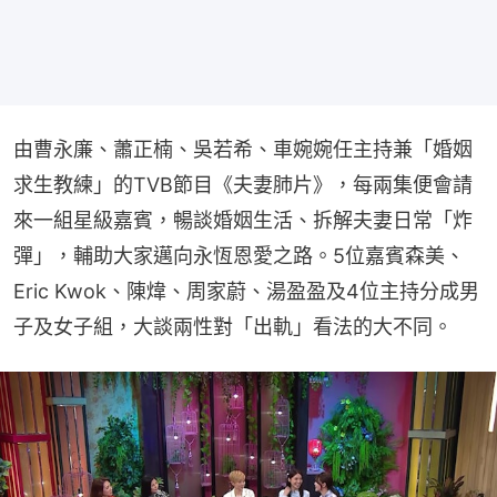
由曹永廉、蕭正楠、吳若希、車婉婉任主持兼「婚姻
求生教練」的TVB節目《夫妻肺片》，每兩集便會請
來一組星級嘉賓，暢談婚姻生活、拆解夫妻日常「炸
彈」，輔助大家邁向永恆恩愛之路。5位嘉賓森美、
Eric Kwok、陳煒、周家蔚、湯盈盈及4位主持分成男
子及女子組，大談兩性對「出軌」看法的大不同。