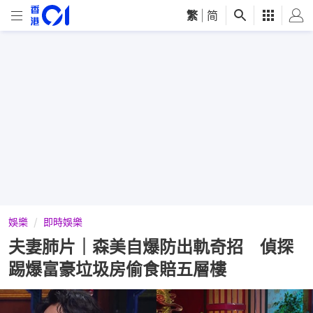
繁
|
简
娛樂
即時娛樂
夫妻肺片｜森美自爆防出軌奇招 偵探
踢爆富豪垃圾房偷食賠五層樓