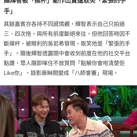
譚輝智被「摸杯」動作出賣遭取笑「緊張的手
手」
其餘嘉賓亦各持不同感情觀，輝智表示自己只拍過
三、四次拖，與所有前度斷絕來往，但他回答時因不
斷摸杯，被眼利的吳若希發現，取笑他是「緊張的手
手」。隨後輝智透露間中會收到前度在他的社交平台
點讚，眾人隨即啄住不放質問「點解你會咁清楚佢
Like你」，錄影廠瞬間變成「八師會審」現場。