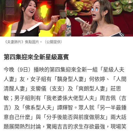
《夫妻肺片》焦點圖片。（公關提供）
第四集迎來全新星級嘉賓
今晚（9日）播映的第四集迎來全新一組「星級人夫
人妻」友，女子組有「黐身型人妻」何依婷、「人間
清醒人妻」支嚳儀（支支）及「爽朗型人妻」莊思
敏；男子組則有「我老婆係大佬型人夫」周吉佩（吉
吉）及「佛系型人夫」譚輝智。眾人就「另一半最鍾
意自己什麼」與「分手後能否與前度做朋友」兩大話
題展開熱烈討論，驚揭吉吉的求生存欲最強，現場笑