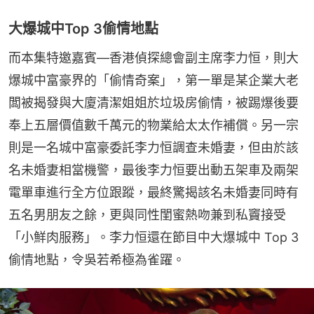
大爆城中Top 3偷情地點
而本集特邀嘉賓—香港偵探總會副主席李力恒，則大
爆城中富豪界的「偷情奇案」，第一單是某企業大老
闆被揭發與大廈清潔姐姐於垃圾房偷情，被踢爆後要
奉上五層價值數千萬元的物業給太太作補償。另一宗
則是一名城中富豪委託李力恒調查未婚妻，但由於該
名未婚妻相當機警，最後李力恒要出動五架車及兩架
電單車進行全方位跟蹤，最終驚揭該名未婚妻同時有
五名男朋友之餘，更與同性閨蜜熱吻兼到私竇接受
「小鮮肉服務」。李力恒還在節目中大爆城中 Top 3 
偷情地點，令吳若希極為雀躍。