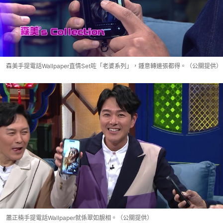
森美手提電話Wallpaper直情Set咗「老婆系列」，鍾意轉邊張都得。（公關提供）
蕭正楠手提電話Wallpaper就係翠如靚相。（公關提供）