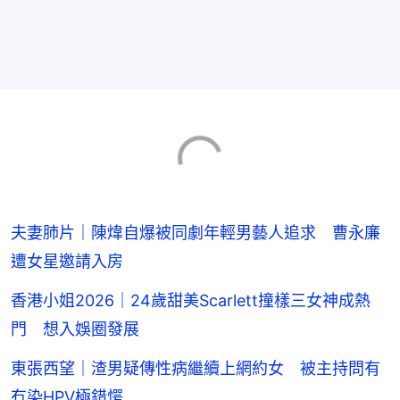
夫妻肺片｜陳煒自爆被同劇年輕男藝人追求 曹永廉
遭女星邀請入房
香港小姐2026｜24歲甜美Scarlett撞樣三女神成熱
門 想入娛圈發展
東張西望｜渣男疑傳性病繼續上網約女 被主持問有
冇染HPV極錯愕