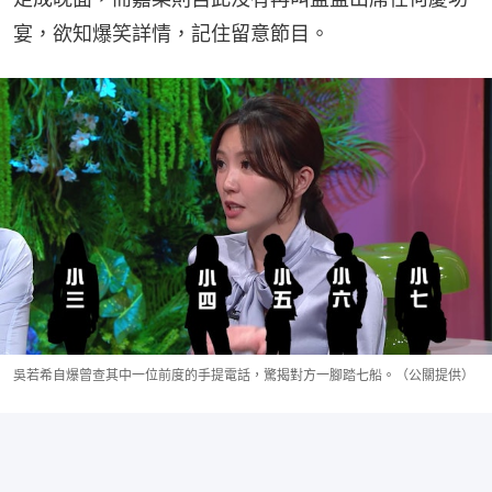
宴，欲知爆笑詳情，記住留意節目。
吳若希自爆曾查其中一位前度的手提電話，驚揭對方一腳踏七船。（公關提供）