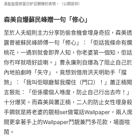
湯盈盈還原當日妒忌嬲爆的表情。（公關提供）
森美自爆蘇民峰贈一句「修心」
至於人夫組則主力分享防偷食機會埋身奇招，森美透
露曾被蘇民峰師傅一句「修心」：「佢話我條命有爛
桃花，一遇到就會即畀人知，你老婆第一個知，佢話
你冇咩就唔好諗喇。」曹永廉則自爆為了阻止自己於
內地拍劇時「失守」，竟想到借用洪天明助手「擋
煞」：「我叫佢瞓廳幫我攔住（門口）！」蕭正楠聞
言狠批：「佢係擺個人喺度，防止自己行出去咋！」
十分爆笑。而森美與蕭正楠，二人的防止女性埋身殺
手鐧就是將老婆的靚相set做電話Wallpaper，兩人席
間更拿著手上的Wallpaper鬥靚兼鬥多花款，場面喧
鬧。