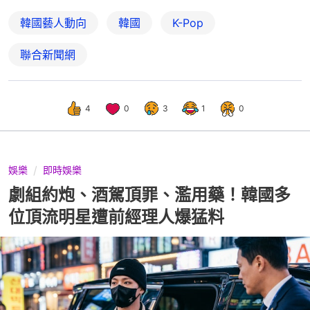
韓國藝人動向
韓國
K-Pop
聯合新聞網
4
0
3
1
0
娛樂
即時娛樂
劇組約炮、酒駕頂罪、濫用藥！韓國多
位頂流明星遭前經理人爆猛料