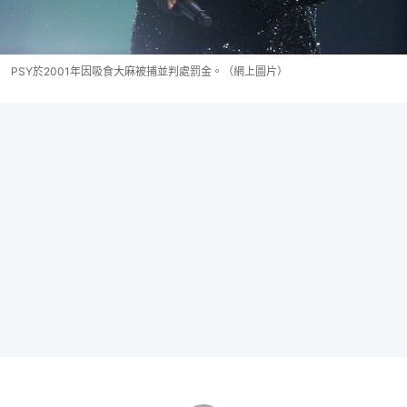
PSY於2001年因吸食大麻被捕並判處罰金。（網上圖片）