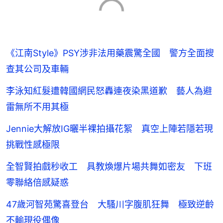
《江南Style》PSY涉非法用藥震驚全國 警方全面搜
查其公司及車輛
李泳知紅髮遭韓國網民怒轟連夜染黑道歉 藝人為避
雷無所不用其極
Jennie大解放IG曬半裸拍攝花絮 真空上陣若隱若現
挑戰性感極限
全智賢拍戲秒收工 具教煥爆片場共舞如密友 下班
零聯絡倍感疑惑
47歲河智苑驚喜登台 大騷川字腹肌狂舞 極致逆齡
不輸現役偶像