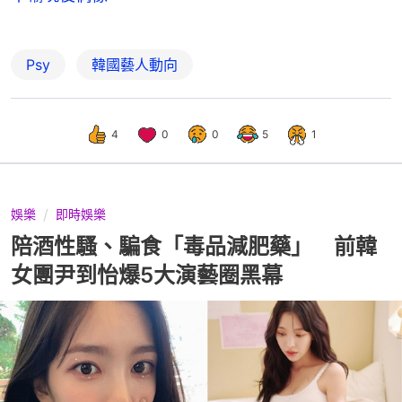
Psy
韓國藝人動向
4
0
0
5
1
娛樂
即時娛樂
陪酒性騷、騙食「毒品減肥藥」 前韓
女團尹到怡爆5大演藝圈黑幕