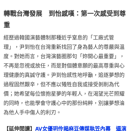
轉戰台灣發展 到怡感嘆：第一次感受到尊
重
經歷過韓國演藝體制那種近乎窒息的「工廠式管
理」，尹到怡在台灣重新找回了身為藝人的尊嚴與溫
度。對她而言，台灣演藝圈那句「妳開心最重要」，
不再是忽視或放任，而是對個體意願的最高尊重與心
理健康的真誠守護。尹到怡感性地呼籲，追逐夢想的
過程固然艱辛，但不應以犧牲自我或接受剝削為代
價；她希望每位懷抱星夢的年輕人，在渴望光芒照耀
的同時，也能學會守護心中的那份純粹，別讓夢想淪
為他人手中傷人的利刃。
【延伸閱讀】
AV女優玥伶揭麻豆傳媒執笠內幕　逼演