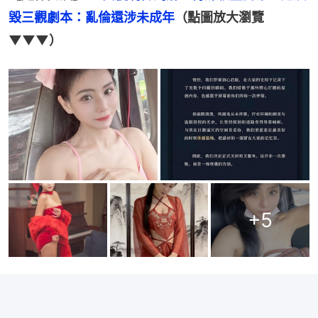
毀三觀劇本：亂倫還涉未成年
（點圖放大瀏覽
▼▼▼）
+
5