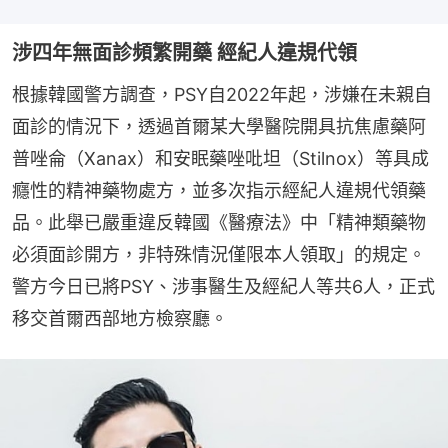
涉四年無面診頻繁開藥 經紀人違規代領
根據韓國警方調查，PSY自2022年起，涉嫌在未親自
面診的情況下，透過首爾某大學醫院開具抗焦慮藥阿
普唑侖（Xanax）和安眠藥唑吡坦（Stilnox）等具成
癮性的精神藥物處方，並多次指示經紀人違規代領藥
品。此舉已嚴重違反韓國《醫療法》中「精神類藥物
必須面診開方，非特殊情況僅限本人領取」的規定。
警方今日已將PSY、涉事醫生及經紀人等共6人，正式
移交首爾西部地方檢察廳。