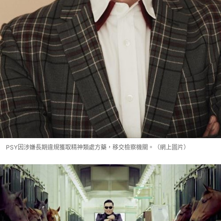
PSY因涉嫌長期違規獲取精神類處方藥，移交檢察機關。（網上圖片）