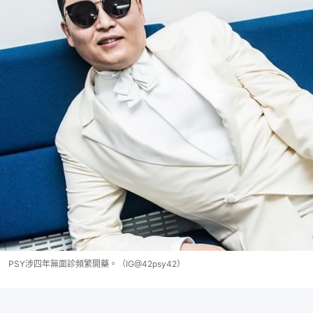
PSY涉四年無面診頻繁開藥。（IG@42psy42）