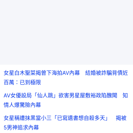
女星白木聖菜揭曾下海拍AV內幕 結婚被詐騙背債近
百萬：已到極限
AV女優設局「仙人跳」欲害男星屋敷裕政陷醜聞 知
情人爆驚險內幕
女星稱遭抹黑當小三「已寫遺書想自殺多天」 揭被
5男神追求內幕