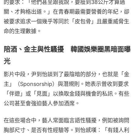
的要求：「他們甚至跟我說，要瘦到38公斤才算過
關、才夠格出道。」在青春期最需要營養的年紀，卻
被要求追求一個幾乎等同於「皮包骨」且嚴重威脅生
命的生理數據。
陪酒、金主與性騷擾 韓國娛樂圈黑暗面曝
光
影片中段，尹到怡談到了最陰暗的部分，也就是「金
主」（Sponsorship）與潛規則。她表示曾收到要求
「伴遊」或「見面」以換取金錢與機會的私訊。有些
公司甚至會強迫藝人參加酒席。
在這些場合中，藝人常面臨言語性騷擾，例如被詢問
胸部尺寸、是否有性經驗等。到怡感嘆：「有錢人利