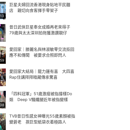
巨星夫婦回流香港現身貼地平民麵
店 親切向食客揮手零架子
:13
昔日武俠巨星奉女成婚再老來得子
79歲與太太深圳拍拖獲激讚靚仔
愛回家｜滕麗名與林淑敏零交流拒回
應不和傳聞 被要求合照即閃人
:59
愛回家大結局｜龍力蓮有喜 大四喜
Rap住講拜拜暗藏傳承驚喜
「四料冠軍」51歲激瘦被指撞樣Do
姐 Deep V騷纖腿近年被指變樣
:38
TVB昔日性感女神曝光55歲素顏被指
變蒼老 孭巨型紙袋衣着極路人