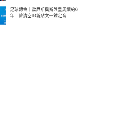
足球轉會｜雲尼斯奧斯與皇馬續約6
年 曾清空IG新貼文一錘定音