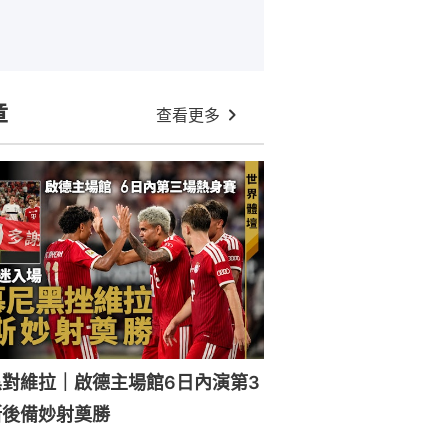
章
查看更多
對維拉｜啟德主場館6日內演第3
斯後備妙射奠勝