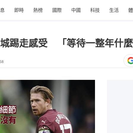
息
即時
熱榜
國際
中國
科技
生活
體
城踢走感受 「等待一整年什麼
58