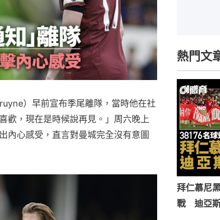
熱門文
 Bruyne）早前宣布季尾離隊，當時他在社
喜歡，現在是時候說再見。」周六晚上
出內心感受，直言對曼城完全沒有意圖
拜仁慕尼黑
戰 迪亞