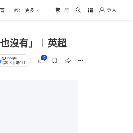
育
經濟
更多
01深圳
繁
觀點
|
简
健康
好食玩飛
登入
女
也沒有」︱英超
12
在Google
追蹤《香港01》