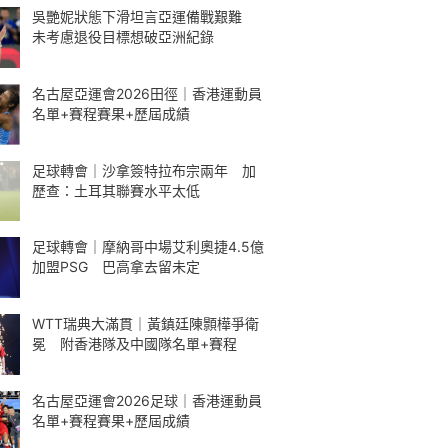
吳艷妮狀態下滑坦言亞運備戰艱難
未考慮退役目標想破亞洲紀錄
名古屋亞運會2026田徑｜香港運動員
名單+賽程賽果+歷屆成績
足球轉會｜沙拿簽特拉布宗兩年 加
歷查：土耳其聯賽水平太低
足球轉會｜摩納哥中場艾利奧捷4.5億
加盟PSG 巴高拿去留未定
WTT瑞典大滿貫｜黃鎮廷陳顥樺爭衛
冕 附香港隊及中國隊名單+賽程
名古屋亞運會2026足球｜香港運動員
名單+賽程賽果+歷屆成績