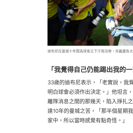
迪布尼在曼城十年間為球會立下汗馬功勞，亦贏盡各大
「我覺得自己仍能踢出我的一
33歲的迪布尼表示，「老實說，我
明白球會必須作出決定。」他坦言，
離隊消息之間的那幾天，陷入掙扎之
達10年的曼城之苦，「那半個星期
家中，所以當時感覺有點奇怪。」