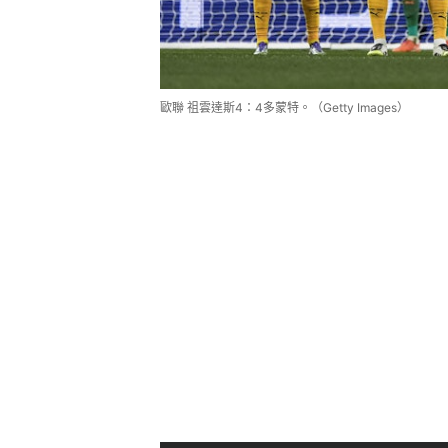
歐聯 祖雲達斯4：4多蒙特。（Getty Images）