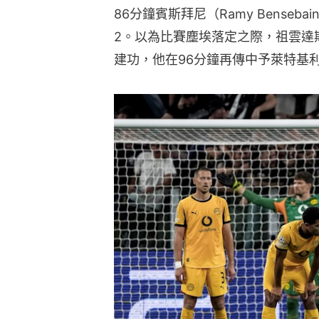
86分鐘賓斯拜尼（Ramy Benseb
2。以為比賽塵埃落定之際，祖雲達
建功，他在96分鐘再傳中予萊特基利（L