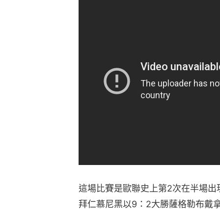
這場比賽是歐聯史上第2次在半場出
拜仁慕尼黑以9：2大勝薩格勒布戴