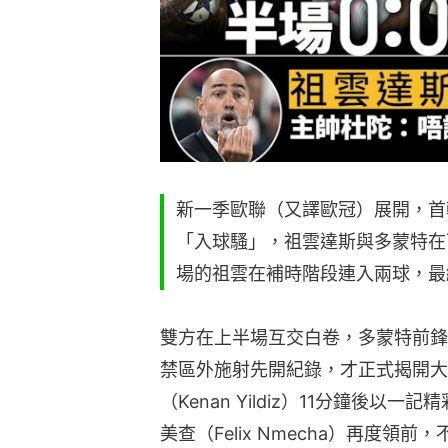
新一季歐聯（又譯歐冠）展開，首
「入球騷」，祖雲達斯與多蒙特在
場的祖雲在補時階段連入兩球，最
雙方在上半場互交白卷，多蒙特前鋒艾迪耶
禁區外施射先開紀錄，才正式揭開大
（Kenan Yildiz）11分鐘後
美查（Felix Nmecha）再度領前，