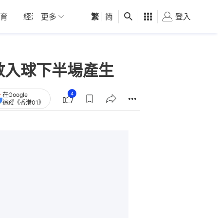
育
經濟
更多
01深圳
繁
觀點
|
简
健康
好食玩飛
登入
女
數入球下半場產生
4
在Google
追蹤《香港01》