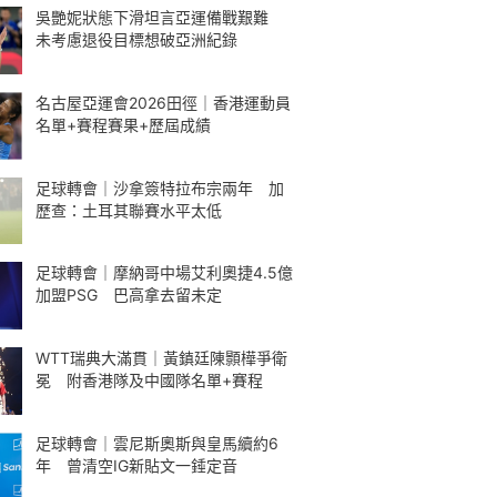
吳艷妮狀態下滑坦言亞運備戰艱難
未考慮退役目標想破亞洲紀錄
名古屋亞運會2026田徑｜香港運動員
名單+賽程賽果+歷屆成績
足球轉會｜沙拿簽特拉布宗兩年 加
歷查：土耳其聯賽水平太低
足球轉會｜摩納哥中場艾利奧捷4.5億
加盟PSG 巴高拿去留未定
WTT瑞典大滿貫｜黃鎮廷陳顥樺爭衛
冕 附香港隊及中國隊名單+賽程
足球轉會｜雲尼斯奧斯與皇馬續約6
年 曾清空IG新貼文一錘定音