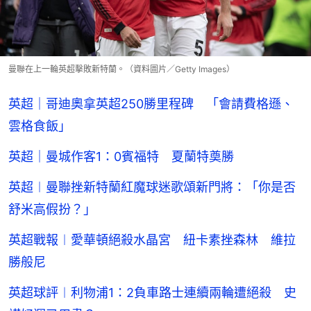
曼聯在上一輪英超擊敗新特蘭。（資料圖片／Getty Images）
英超｜哥迪奧拿英超250勝里程碑 「會請費格遜、
雲格食飯」
英超｜曼城作客1：0賓福特 夏蘭特奠勝
英超︱曼聯挫新特蘭紅魔球迷歌頌新門將：「你是否
舒米高假扮？」
英超戰報︱愛華頓絕殺水晶宮 紐卡素挫森林 維拉
勝般尼
英超球評︱利物浦1：2負車路士連續兩輪遭絕殺 史