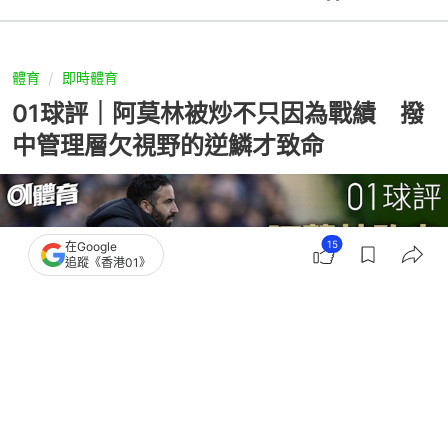
體育
即時體育
01球評｜阿莫林被炒不只因為戰績 撥
中管理層欠視野的逆鱗才致命
15
在Google
追蹤《香港01》
撰文：
胡蘇