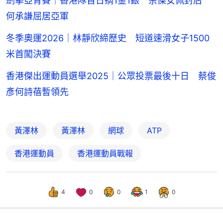
劍擊亞青賽｜香港隊首日摘1金1銀 余傑女佩封后
何承謙屈居亞軍
冬季奧運2026｜林靜欣締歷史 短道速滑女子1500
米首闖決賽
香港傑出運動員選舉2025｜公眾投票最後十日 蔡俊
彥何詩蓓暫領先
黃澤林
黃澤林
網球
ATP
香港運動員
香港運動員戰報
4
0
0
1
0