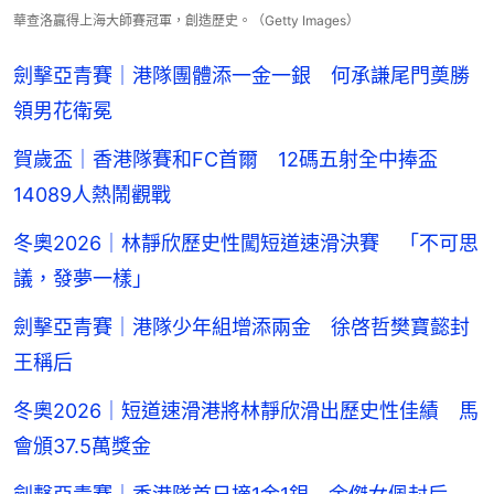
華查洛贏得上海大師賽冠軍，創造歷史。（Getty Images）
劍擊亞青賽｜港隊團體添一金一銀 何承謙尾門奠勝
領男花衛冕
賀歲盃｜香港隊賽和FC首爾 12碼五射全中捧盃
14089人熱鬧觀戰
冬奧2026｜林靜欣歷史性闖短道速滑決賽 「不可思
議，發夢一樣」
劍擊亞青賽｜港隊少年組增添兩金 徐啓哲樊寶懿封
王稱后
冬奧2026｜短道速滑港將林靜欣滑出歷史性佳績 馬
會頒37.5萬獎金