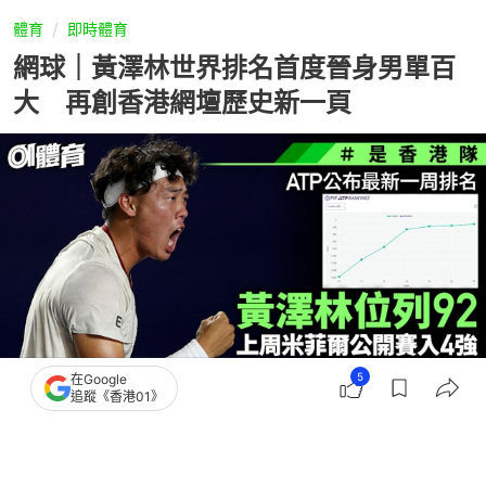
體育
即時體育
網球｜黃澤林世界排名首度晉身男單百
大 再創香港網壇歷史新一頁
5
在Google
追蹤《香港01》
撰文：
吳慕兒
出版：
2026-08-03 14:33
更新：
2026-08-03 14:40