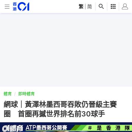
繁
|
简
體育
即時體育
網球｜黃澤林墨西哥吞敗仍晉級主賽
圈 首圈再撼世界排名前30球手