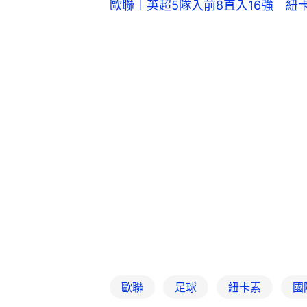
歐聯︱英超5隊入前8直入16強 
歐聯
足球
紐卡素
國