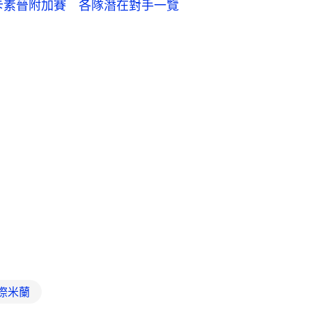
紐卡素晉附加賽 各隊潛在對手一覽
際米蘭