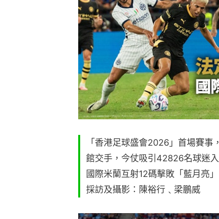
「香港足球盛會2026」首場賽事
館交手，今仗吸引42826名球迷
國際米蘭互射12碼擊敗「藍月亮」
採訪及攝影：陳裕行﹑梁鵬威