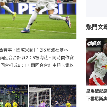
熱門文
合賽事，國際米蘭1：2敗於波杜基林
，兩回合合計以2：5被淘汰。同時間作賽
首回合打成6：1，兩回合合計由紐卡素以
皇馬破紀錄
下雲尼斯