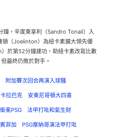
辛度東拿利（Sandro Tonali）入
（Joelinton）為紐卡素擴大領先優
man）於第52分鐘建功，助紐卡素改寫比數
，但最終仍敗於對手。
 附加賽次回合再演入球騷
1卡拉巴克 安東尼哥頓大四喜
衛冕PSG 法甲打吡和氣生財
賓菲加 PSG摩納哥演法甲打吡