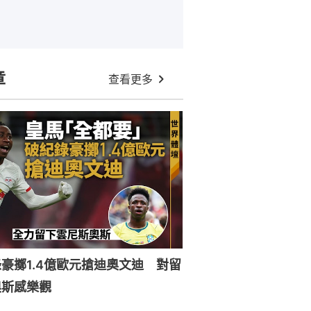
章
查看更多
豪擲1.4億歐元搶迪奧文迪 對留
奧斯感樂觀