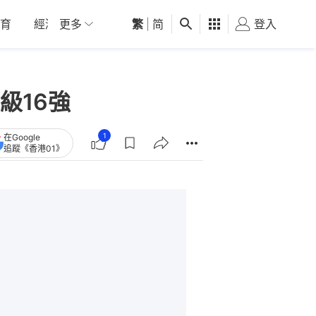
育
經濟
更多
01深圳
繁
觀點
|
简
健康
好食玩飛
登入
女
級16強
1
在Google
追蹤《香港01》