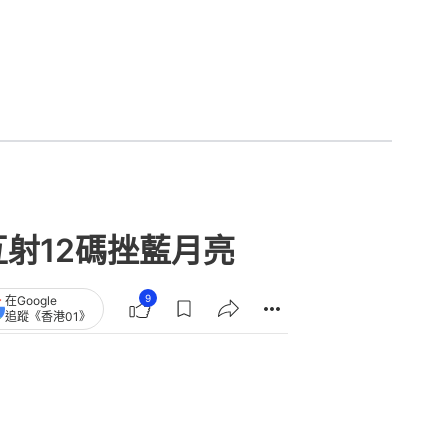
射12碼挫藍月亮
9
在Google
追蹤《香港01》