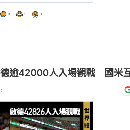
0
1
0
德逾42000人入場觀戰 國米互
07