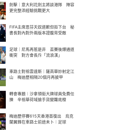
劍擊｜意大利花劍主將談港隊 陣容
更完整添經驗挑戰更大
FIFA主席恩芬天奴道歉但拒下台 秘
書長對內對外兩版本證腹背受敵
足球｜尼馬再惹是非 盃賽後爆通道
衝突 對方會長斥「流浪漢」
車路士對祖雲達斯｜薩高華妙射定江
山 梅迪歷相隔20個月再披甲
轉會專題︱沙拿領銜大牌球員免費任
揀 辛祖華荷域搶手貨變籮底橙
梅迪歷停賽615天香港首復出 烏克
蘭翼鋒在車路士前途未卜︱足球