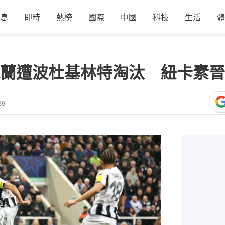
息
即時
熱榜
國際
中國
科技
生活
體
蘭遭波杜基林特淘汰 紐卡素晉
59