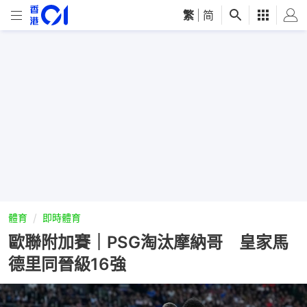
繁
|
简
體育
即時體育
歐聯附加賽｜PSG淘汰摩納哥 皇家馬
德里同晉級16強