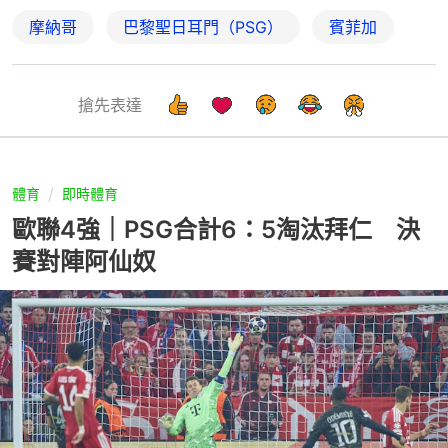
摩納哥
巴黎聖日耳門（PSG）
賓菲加
搶先表達
體育
即時體育
歐聯4強｜PSG合計6：5淘汰拜仁 決
賽對陣阿仙奴