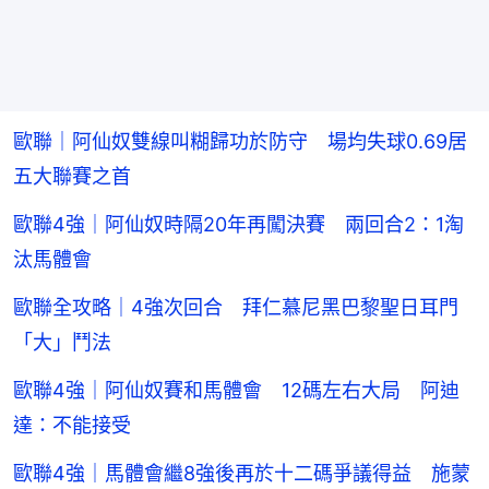
歐聯｜阿仙奴雙線叫糊歸功於防守 場均失球0.69居
五大聯賽之首
歐聯4強｜阿仙奴時隔20年再闖決賽 兩回合2：1淘
汰馬體會
歐聯全攻略｜4強次回合 拜仁慕尼黑巴黎聖日耳門
「大」鬥法
歐聯4強｜阿仙奴賽和馬體會 12碼左右大局 阿迪
達：不能接受
歐聯4強｜馬體會繼8強後再於十二碼爭議得益 施蒙