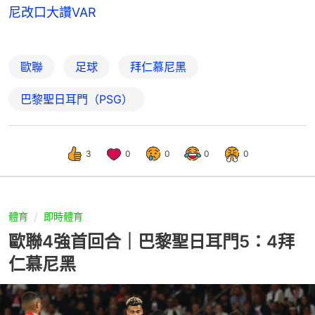
尼改口大讚VAR
歐聯
足球
拜仁慕尼黑
巴黎聖日耳門（PSG）
3
0
0
0
0
體育
即時體育
歐聯4強首回合｜巴黎聖日耳門5：4拜
仁慕尼黑