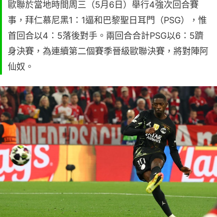
歐聯於當地時間周三（5月6日）舉行4強次回合賽
事，拜仁慕尼黑1：1逼和巴黎聖日耳門（PSG），惟
首回合以4：5落後對手。兩回合合計PSG以6：5躋
身決賽，為連續第二個賽季晉級歐聯決賽，將對陣阿
仙奴。