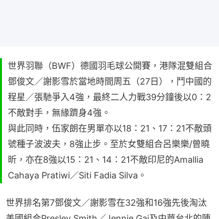
世界羽聯（BWF）德國羽毛球公開賽，港隊混雙組合
鄧俊文／謝影雪於當地時間周五（27日），鬥中國的
程星／張馳爭入4強，最終二人力戰39分鐘後以0：2
不敵對手，無緣躋身4強。
與此同時，伍家朗在男單亦以18：21、17：21不敵頭
號種子波波夫，8強止步。至於女雙組合呂樂樂/曾曉
昕，亦在8強以15：21、14：21不敵印尼的Amallia
Cahaya Pratiwi／Siti Fadia Silva。
世界排名第7鄧俊文／謝影雪在32強和16強先後淘汰
美國組合Presley Smith／Jennie Gai及中華台北的陳