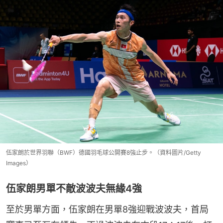
伍家朗於世界羽聯（BWF）德國羽毛球公開賽8強止步。（資料圖片/Getty
Images）
伍家朗男單不敵波波夫無緣4強
至於男單方面，伍家朗在男單8強迎戰波波夫，首局