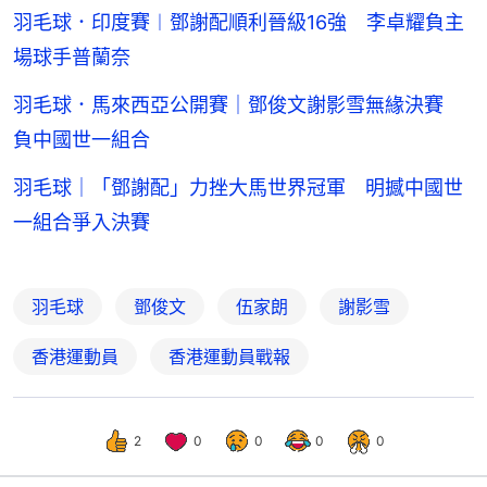
羽毛球．印度賽︱鄧謝配順利晉級16強 李卓耀負主
場球手普蘭奈
羽毛球．馬來西亞公開賽｜鄧俊文謝影雪無緣決賽
負中國世一組合
羽毛球｜「鄧謝配」力挫大馬世界冠軍 明撼中國世
一組合爭入決賽
羽毛球
鄧俊文
伍家朗
謝影雪
香港運動員
香港運動員戰報
2
0
0
0
0