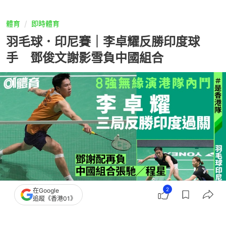
體育
即時體育
羽毛球．印尼賽｜李卓耀反勝印度球
手 鄧俊文謝影雪負中國組合
2
在Google
追蹤《香港01》
撰文：
趙子晉
出版：
2026-06-04 16:39
更新：
2026-06-04 16:39