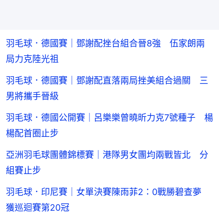
羽毛球．德國賽｜鄧謝配挫台組合晉8強 伍家朗兩
局力克陸光祖
羽毛球．德國賽｜鄧謝配直落兩局挫美組合過關 三
男將攜手晉級
羽毛球．德國公開賽｜呂樂樂曾曉昕力克7號種子 楊
楊配首圈止步
亞洲羽毛球團體錦標賽｜港隊男女團均兩戰皆北 分
組賽止步
羽毛球．印尼賽｜女單決賽陳雨菲2：0戰勝碧查夢
獲巡迴賽第20冠