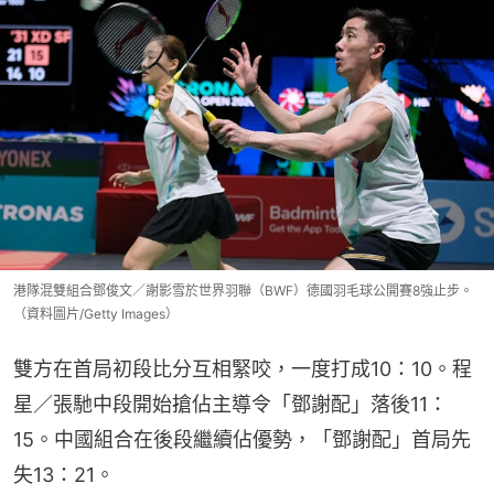
港隊混雙組合鄧俊文／謝影雪於世界羽聯（BWF）德國羽毛球公開賽8強止步。
（資料圖片/Getty Images）
雙方在首局初段比分互相緊咬，一度打成10：10。程
星／張馳中段開始搶佔主導令「鄧謝配」落後11：
15。中國組合在後段繼續佔優勢，「鄧謝配」首局先
失13：21。