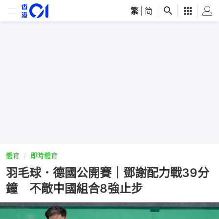
繁
|
简
體育
即時體育
羽毛球．德國公開賽｜鄧謝配力戰39分
鐘 不敵中國組合8強止步