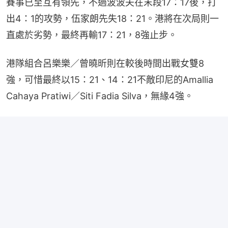
賽事已至互有領先，不過波波夫在末段17：17後，打
出4：1的攻勢，伍家朗先失18：21。港將在次局則一
直處於劣勢，最終再輸17：21，8強止步。
港隊組合呂樂樂／曾曉昕則在較後時間出戰女雙8
強，可惜最終以15：21、14：21不敵印尼的Amallia 
Cahaya Pratiwi／Siti Fadia Silva，無緣4強。