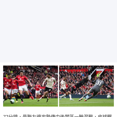
77分鐘，曼聯左邊攻勢傳中後禁區一輪混戰，皮球輾