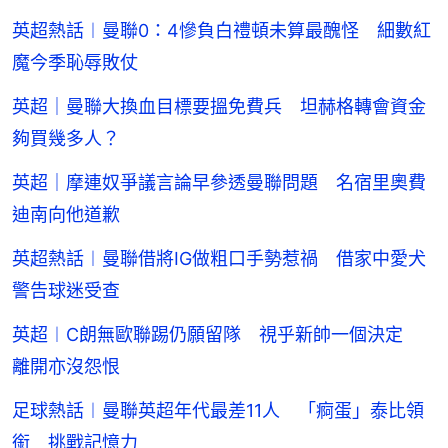
英超熱話︱曼聯0：4慘負白禮頓未算最醜怪 細數紅
魔今季恥辱敗仗
英超｜曼聯大換血目標要搵免費兵 坦赫格轉會資金
夠買幾多人？
英超｜摩連奴爭議言論早參透曼聯問題 名宿里奧費
迪南向他道歉
英超熱話︱曼聯借將IG做粗口手勢惹禍 借家中愛犬
警告球迷受查
英超︱C朗無歐聯踢仍願留隊 視乎新帥一個決定
離開亦沒怨恨
足球熱話︱曼聯英超年代最差11人 「痾蛋」泰比領
銜 挑戰記憶力