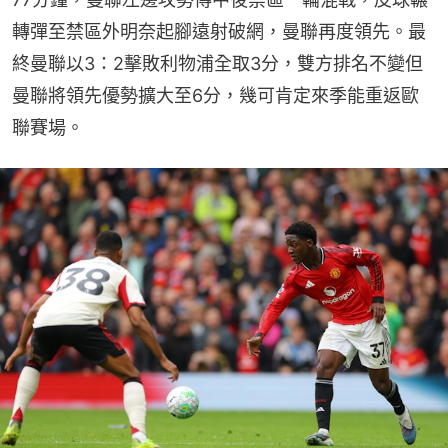
轉彈至禁區外明奈起腳遠射破網，曼聯再度領先。最
終曼聯以3：2擊敗利物浦全取3分，雙方排名不變但
曼聯將領先優勢擴大至6分，幾可肯定來季能重返歐
聯賽場。