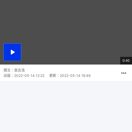
播
放
0:40
總
影
共
片
時
撰文：
袁志浩
間
出版：
2022-05-14 12:22
更新：
2022-05-14 16:49