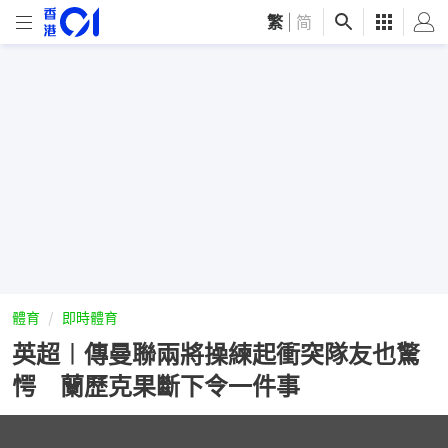
繁
|
简
體育
即時體育
英超︱傳曼聯兩將操練起衝突隊友也驚
愕 蘭歷克果斷下令一件事