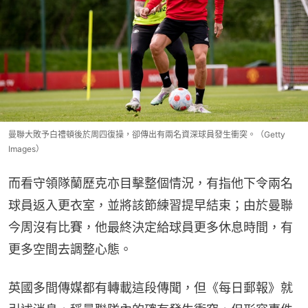
曼聯大敗予白禮頓後於周四復操，卻傳出有兩名資深球員發生衝突。（Getty
Images）
而看守領隊蘭歷克亦目擊整個情況，有指他下令兩名
球員返入更衣室，並將該節練習提早結束；由於曼聯
今周沒有比賽，他最終決定給球員更多休息時間，有
更多空間去調整心態。
英國多間傳媒都有轉載這段傳聞，但《每日郵報》就