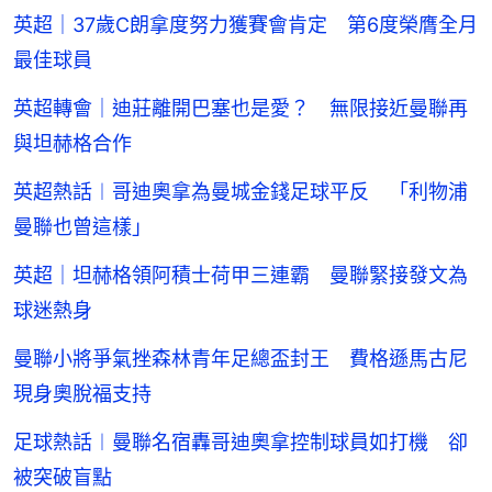
英超｜37歲C朗拿度努力獲賽會肯定 第6度榮膺全月
最佳球員
英超轉會｜迪莊離開巴塞也是愛？ 無限接近曼聯再
與坦赫格合作
英超熱話︱哥迪奧拿為曼城金錢足球平反 「利物浦
曼聯也曾這樣」
英超｜坦赫格領阿積士荷甲三連霸 曼聯緊接發文為
球迷熱身
曼聯小將爭氣挫森林青年足總盃封王 費格遜馬古尼
現身奧脫福支持
足球熱話︱曼聯名宿轟哥迪奧拿控制球員如打機 卻
被突破盲點