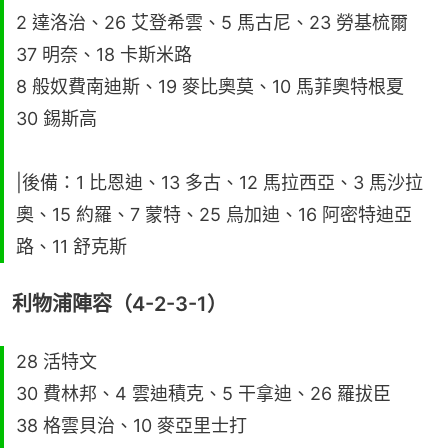
2 達洛治、26 艾登希雲、5 馬古尼、23 勞基梳爾
37 明奈、18 卡斯米路
8 般奴費南迪斯、19 麥比奧莫、10 馬菲奧特根夏
30 錫斯高
|後備：1 比恩迪、13 多古、12 馬拉西亞、3 馬沙拉
奧、15 約羅、7 蒙特、25 烏加迪、16 阿密特迪亞
路、11 舒克斯
利物浦陣容（4-2-3-1）
28 活特文
30 費林邦、4 雲迪積克、5 干拿迪、26 羅拔臣
38 格雲貝治、10 麥亞里士打