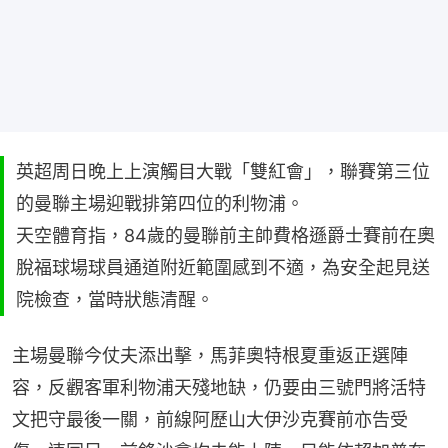
英超周日晚上上演觸目大戰「雙紅會」，聯賽第三位
的曼聯主場迎戰排第四位的利物浦。
天空體育指，84歲的曼聯前主帥費格遜爵士賽前在奧
脫福球場球員通道附近範圍感到不適，為安全起見送
院檢查，當時狀態清醒。
主場曼聯今仗夫添出擊，馬菲奧特根夏重返正選陣
容，反觀客軍利物浦天殘地缺，仍要由三號門將活特
文把守最後一關，前線阿歷山大伊沙克賽前亦告受