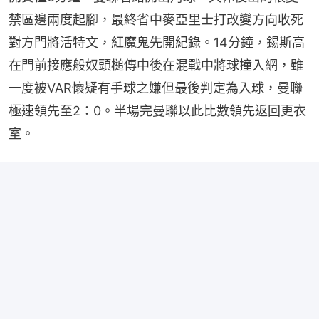
禁區邊兩度起腳，最終省中麥亞里士打改變方向收死
對方門將活特文，紅魔鬼先開紀錄。14分鐘，錫斯高
在門前接應般奴頭槌傳中後在混戰中將球撞入網，雖
一度被VAR懷疑有手球之嫌但最後判定為入球，曼聯
極速領先至2：0。半場完曼聯以此比數領先返回更衣
室。