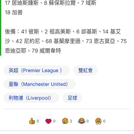
17 居迪斯鍾斯、8 蘇保斯拉爾、7 域斯
18 加普
後備：41 彼斯、2 祖高美斯、6 卻基斯、14 基艾
沙、42 尼約尼、68 基蘭摩里遜、73 恩古莫亞、75
恩迪亞耶、79 威爾韋特
英超（Premier League ）
雙紅會
曼聯（Manchester United）
利物浦（Liverpool）
足球
5
0
2
0
0