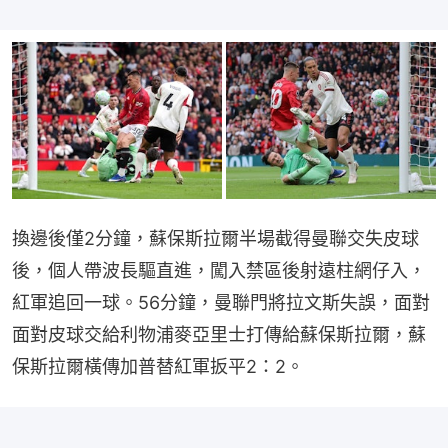
換邊後僅2分鐘，蘇保斯拉爾半場截得曼聯交失皮球
後，個人帶波長驅直進，闖入禁區後射遠柱網仔入，
紅軍追回一球。56分鐘，曼聯門將拉文斯失誤，面對
面對皮球交給利物浦麥亞里士打傳給蘇保斯拉爾，蘇
保斯拉爾橫傳加普替紅軍扳平2：2。