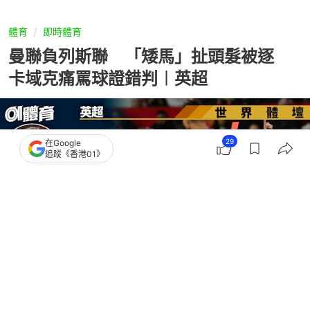
體育
即時體育
曼聯負列斯聯 「矮馬」扯頭髮被逐
卡域克痛罵球證錯判︱英超
29
在Google
追蹤《香港01》
撰文：
吳慕兒
出版：
2026-04-14 15:18
更新：
2026-04-14 16:04