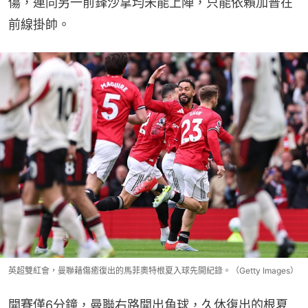
傷，連同另一前鋒沙拿均未能上陣，只能依賴加普在
前線掛帥。
英超雙紅會，曼聯藉傷癒復出的馬菲奧特根夏入球先開紀錄。（Getty Images）
開賽僅6分鐘，曼聯右路開出角球，久休復出的根夏