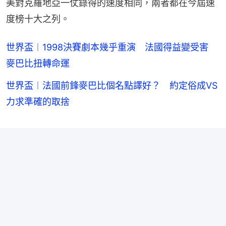
美對克羅地亞一仗錄得的速度相同，兩者都在今屆速
度榜十大之列。
世界盃︱1998決賽劇本幾乎重演 法國得益變受害
麥巴比扭轉命運
世界盃︱法國前鋒麥巴比個名點譯好？ 約定俗成VS
力求準確的取捨