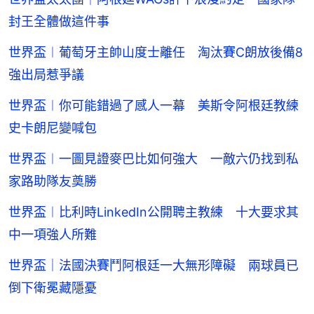
封王全體做這件事
世界盃︱葡萄牙主帥山度士離任 淘汰賽C朗放後備8
強出局惹爭議
世界盃︱你可能錯過了感人一幕 美斯令阿根廷教練
史卡朗尼變喊包
世界盃︱一圖見證麥巴比如何強大 一敵六仍找到私
家路助隊友奠勝
世界盃︱比利時LinkedIn公開聘主教練 十大要求其
中一項強人所難
世界盃｜法國決賽鬥阿根廷一大無形障礙 兩球員已
倒下衛冕藏隱憂