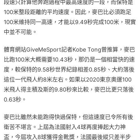
段速只計算他奔跑過程中最高速度的一段，而保特是
100米整段距離的平均速度。因此，麥巴比必須跑足
100米維持同一高速，才能以9.49秒完成100米，現實
中並不可能。
體育網站GiveMeSport記者Kobe Tong曾推算，麥巴
比跑100米大概需要10.43秒，那仍是一個相當快的速
度，較保特的9.58秒世界紀錄相差0.85秒、大約落後
這位一代飛人約8米左右。如果以2020東京奧運100
米飛人得主積及斯的9.80秒來比較，麥巴比更只落後
0.63秒。
麥巴比雖然未能跑得快過保特，但這速度已令所有後
衛苦不堪言。上屆為法國射入4球再度捧起大力神
盃，今屆攻入8球獲得金靴獎，法國最後縱只差半步