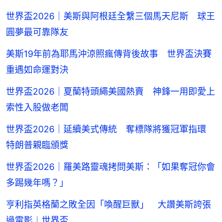
世界盃2026｜美斯與阿根廷全繫三個馬天尼斯 球王
圓夢最可靠隊友
美斯19年前為耶馬沖涼照瘋傳背後故事 世界盃決賽
重遇如命運對決
世界盃2026｜夏蘭特頭繩美國熱賣 神鋒一用即愛上
索性入股做老闆
世界盃2026｜延續美式傳統 奪標隊將獲冠軍指環
特朗普親臨頒獎
世界盃2026｜羅美路靈魂拷問美斯：「如果奪冠你會
多踢幾年嗎？」
亨利指英格蘭之敗全因「喚醒巨獸」 大讚美斯誇張
過電影︱世界盃