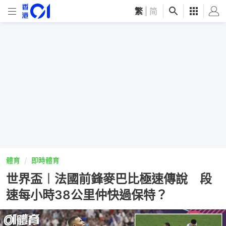
繁
|
简
體育
即時體育
世界盃︱法國前鋒麥巴比極速傳說 段
速每小時38公里仲快過保特？