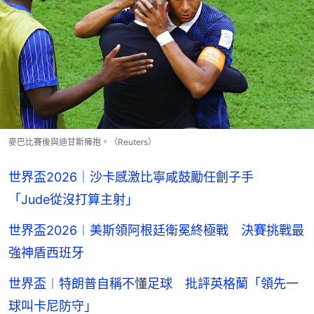
麥巴比賽後與迪甘斯擁抱。（Reuters）
世界盃2026｜沙卡感激比寧咸鼓勵任劊子手
「Jude從沒打算主射」
世界盃2026︱美斯領阿根廷衛冕終極戰 決賽挑戰最
強神盾西班牙
世界盃︱特朗普自稱不懂足球 批評英格蘭「領先一
球叫卡尼防守」