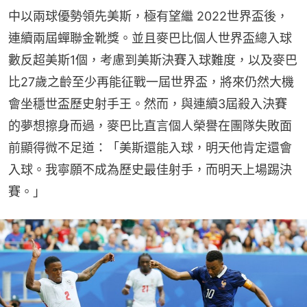
中以兩球優勢領先美斯，極有望繼 2022世界盃後，
連續兩屆蟬聯金靴獎。並且麥巴比個人世界盃總入球
數反超美斯1個，考慮到美斯決賽入球難度，以及麥巴
比27歲之齡至少再能征戰一屆世界盃，將來仍然大機
會坐穩世盃歷史射手王。然而，與連續3屆殺入決賽
的夢想擦身而過，麥巴比直言個人榮譽在團隊失敗面
前顯得微不足道：「美斯還能入球，明天他肯定還會
入球。我寧願不成為歷史最佳射手，而明天上場踢決
賽。」