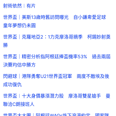
射術依然︱有片
世界盃｜美斯13歲時舊訪問曝光 自小謙卑愛足球
童年夢想仍未圓
世界盃｜克羅地亞2：1力克摩洛哥摘季 柯錫妙射奠
勝
世界盃｜精密分析指阿根廷捧盃機率53% 過去兩屆
決賽均估中勝方
閃避球｜港隊勇奪U21世界盃冠軍 兩度不敵埃及後
成功復仇
世界盃︱十大身價暴漲潛力股 摩洛哥雙星搶手 曼
聯洽C朗接班人
世界盃太太團｜阿根廷WAGs許下浪漫約定 國家隊