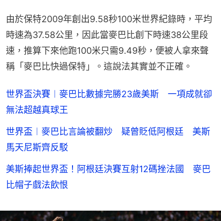
由於保特2009年創出9.58秒100米世界紀錄時，平均
時速為37.58公里，因此當麥巴比創下時速38公里段
速，推算下來他跑100米只需9.49秒，便被人拿來聲
稱「麥巴比快過保特」。這說法其實並不正確。
世界盃決賽︱麥巴比數據完勝23歲美斯 一項成就卻
無法超越真球王
世界盃︱麥巴比言論被翻炒 疑曾貶低阿根廷 美斯
馬天尼斯齊反駁
美斯捧起世界盃！阿根廷決賽互射12碼挫法國 麥巴
比帽子戲法飲恨