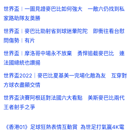
世界盃︱一圖見證麥巴比如何強大 一敵六仍找到私
家路助隊友奠勝
世界盃︱麥巴比勁射省到球迷暈陀陀 即衝往看台慰
問傷勢︱有片
世界盃︱摩洛哥中場永不放棄 勇悍追截麥巴比 連
法國總統也讚揚
世界盃2022｜麥巴比夏基美一完場化敵為友 互穿對
方球衣盡顯交情
世界盃決賽阿根廷對法國六大看點 美斯麥巴比兩代
王者射手之爭
《香港01》足球狂熱表情互動賞  為世足打氣贏4K電