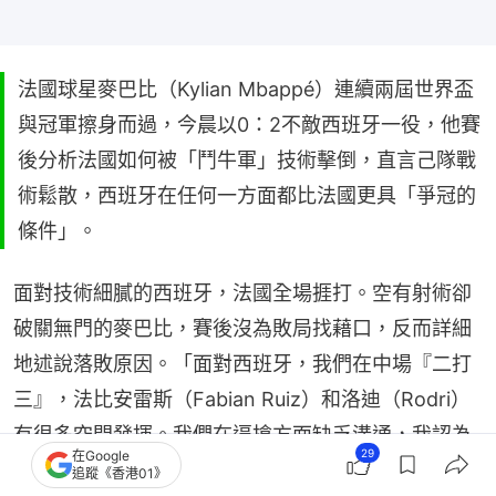
法國球星麥巴比（Kylian Mbappé）連續兩屆世界盃
與冠軍擦身而過，今晨以0：2不敵西班牙一役，他賽
後分析法國如何被「鬥牛軍」技術擊倒，直言己隊戰
術鬆散，西班牙在任何一方面都比法國更具「爭冠的
條件」。
面對技術細膩的西班牙，法國全場捱打。空有射術卻
破關無門的麥巴比，賽後沒為敗局找藉口，反而詳細
地述說落敗原因。「面對西班牙，我們在中場『二打
三』，法比安雷斯（Fabian Ruiz）和洛迪（Rodri）
有很多空間發揮。我們在逼搶方面缺乏溝通，我認為
29
在Google
我們應該採用人盯人逼搶，逼他們跟上我們的節
追蹤《香港01》