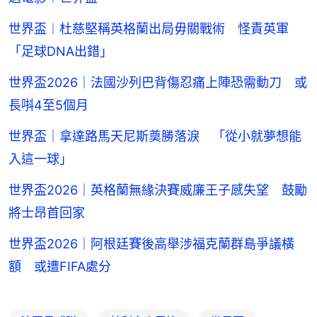
世界盃︱杜慈堅稱英格蘭出局毋關戰術 怪責英軍
「足球DNA出錯」
世界盃2026｜法國沙列巴背傷忍痛上陣恐需動刀 或
長唞4至5個月
世界盃｜拿達路馬天尼斯奠勝落淚 「從小就夢想能
入這一球」
世界盃2026｜英格蘭無緣決賽威廉王子感失望 鼓勵
將士昂首回家
世界盃2026｜阿根廷賽後高舉涉福克蘭群島爭議橫
額 或遭FIFA處分