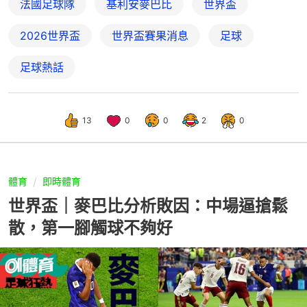
法國足球隊
基利安麥巴比
世界盃
2026世界盃
世界盃賽果消息
足球
足球熱話
13
0
0
2
0
體育
即時體育
世界盃｜麥巴比分析敗因：中場逼搶鬆
散，第一腳觸球不夠好