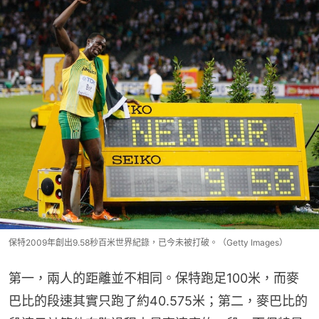
保特2009年創出9.58秒百米世界紀錄，已今未被打破。（Getty Images）
第一，兩人的距離並不相同。保特跑足100米，而麥
巴比的段速其實只跑了約40.575米；第二，麥巴比的