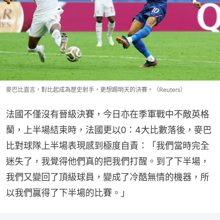
麥巴比直言，對比起成為歷史射手，更想踢明天的決賽。（Reuters）
法國不僅沒有晉級決賽，今日亦在季軍戰中不敵英格
蘭，上半場結束時，法國更以0：4大比數落後，麥巴
比對球隊上半場表現感到極度自責：「我們當時完全
迷失了，我覺得他們真的把我們打醒。到了下半場，
我們又變回了頂級球員，變成了冷酷無情的機器，所
以我們贏得了下半場的比賽。」