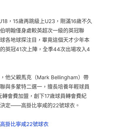
18，15歲再跳級上U23，剛滿16歲不久
伯明翰僅身處較英超次一級的英冠聯
球各地球探注目，畢竟這個天才少年本
的英冠41次上陣，全季44次出場攻入4
親馬克（Mark Bellingham）帶
聯與多蒙特二選一，擅長培養年輕球員
元轉會費加盟，創下17歲球員轉會費紀
決定——高掛比寧咸的22號球衣。
高掛比寧咸22號球衣