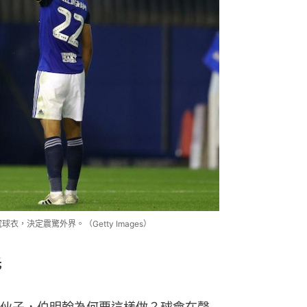
，決定震驚外界。（Getty Images）
光