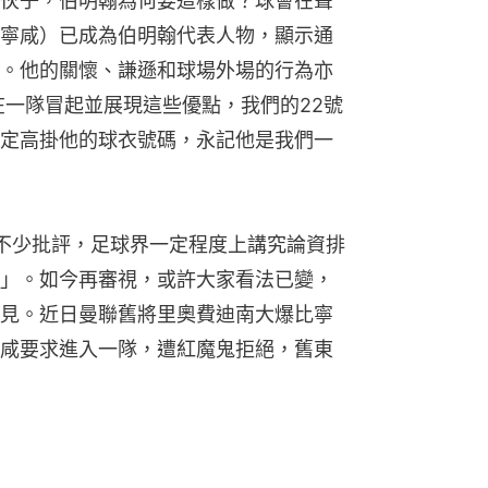
小伙子，伯明翰為何要這樣做？球會在聲
寧咸）已成為伯明翰代表人物，顯示通
。他的關懷、謙遜和球場外場的行為亦
在一隊冒起並展現這些優點，我們的22號
定高掛他的球衣號碼，永記他是我們一
不少批評，足球界一定程度上講究論資排
」。如今再審視，或許大家看法已變，
見。近日曼聯舊將里奧費迪南大爆比寧
咸要求進入一隊，遭紅魔鬼拒絕，舊東