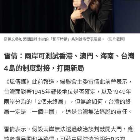
鄭麗文參加民間團體主辦的「和平時講」系列論壇發表演說。（影片截圖）
雷倩：兩岸可測試香港、澳門、海南、台灣
4島的制度對接，打開新局
《風傳媒》此前報道，婦聯會主委雷倩此前曾表示，
台灣面對著1945年戰後地位是否確定，以及1949年
兩岸分治的「2個未終局」，但無論如何，台灣的終
局一定是「一個中國」，這是台灣無法逃脫的責任。
雷倩表示，假設兩岸無法透過政治談判敲開大門，應
該考慮另闢和平路徑，可藉由國際清算銀行BIS的