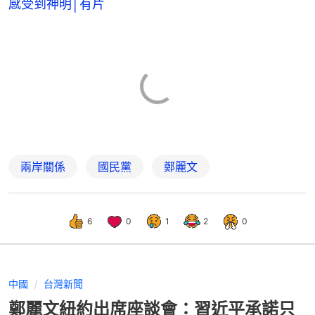
感受到神明│有片
兩岸關係
國民黨
鄭麗文
6
0
1
2
0
中國
台灣新聞
鄭麗文紐約出席座談會：習近平承諾只