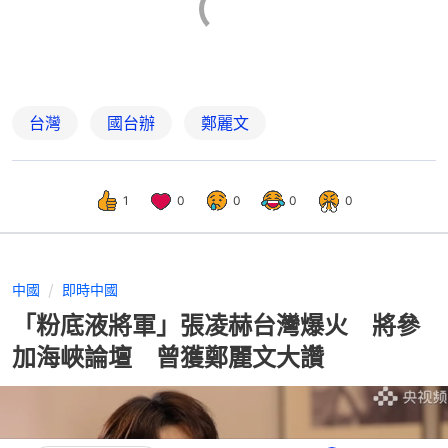
台灣
國台辦
鄭麗文
1
0
0
0
0
中國
即時中國
「粉底液將軍」張凌赫台灣爆火 將參
加海峽論壇 曾獲鄭麗文大讚