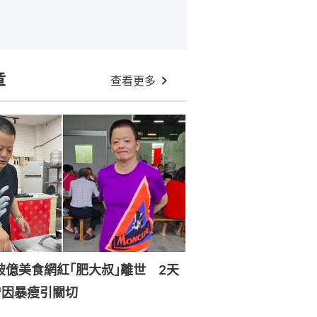
章
查看更多
破億美食網紅｢肥大叔｣離世 2天
曾因暴瘦引關切