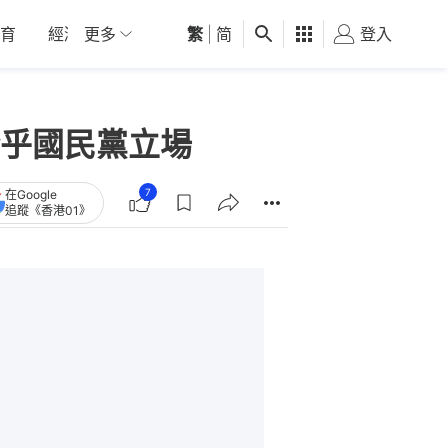
育
經濟
更多
01深圳
繁
觀點
|
简
健康
好食玩飛
登入
女
乎國民黨立場
7
在Google
追蹤《香港01》