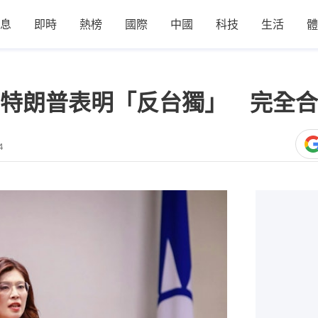
息
即時
熱榜
國際
中國
科技
生活
體
特朗普表明「反台獨」 完全合
4