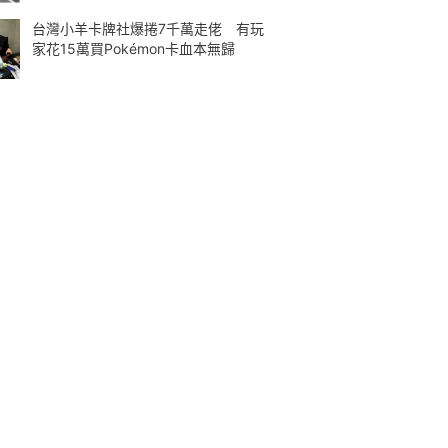
台灣小羊卡牌社爆捲7千萬走佬 有玩
家花15萬買Pokémon卡血本無歸