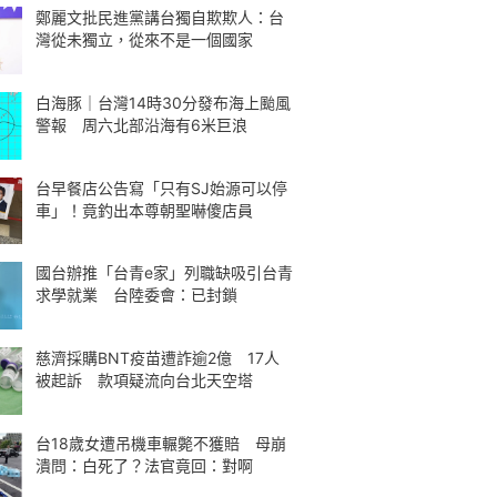
鄭麗文批民進黨講台獨自欺欺人：台
灣從未獨立，從來不是一個國家
白海豚｜台灣14時30分發布海上颱風
警報 周六北部沿海有6米巨浪
台早餐店公告寫「只有SJ始源可以停
車」！竟釣出本尊朝聖嚇傻店員
國台辦推「台青e家」列職缺吸引台青
求學就業 台陸委會：已封鎖
慈濟採購BNT疫苗遭詐逾2億 17人
被起訴 款項疑流向台北天空塔
台18歲女遭吊機車輾斃不獲賠 母崩
潰問：白死了？法官竟回：對啊