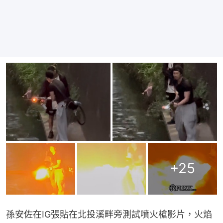
+
25
孫安佐在IG張貼在北投溪畔旁測試噴火槍影片，火焰