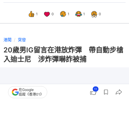
1
0
1
1
0
港聞
突發
20歲男IG留言在港放炸彈 帶自動步槍
入迪士尼 涉炸彈嚇詐被捕
11
在Google
追蹤《香港01》