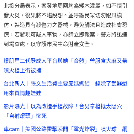
北投分局表示，案發地周圍均為矮木灌叢，如不慎引
發火災，後果將不堪設想。並呼籲民眾切勿跟風模
仿，製造具有殺傷力之器械，避免觸法且造成社會恐
慌，若發現可疑人事物，亦請立即報案，警方將迅速
到場查處，以守護市民生命財產安全。
爆肌星二代登成人平台與她「合體」曾服食大麻又帶
噴火槍上街被捕
台北斬人｜張文生活費主要靠媽媽給 錢除了武器還
用來買情趣娃娃
影片曝光｜以為改造手槍故障！台男拿槍抵太陽穴
「自射爆頭」慘死
車cam｜美國公路雷擊瞬間「電光炸裂」噴火球 網