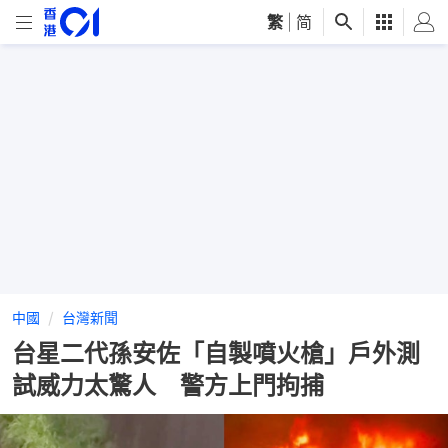
繁
|
简
中國
台灣新聞
台星二代孫安佐「自製噴火槍」戶外測
試威力太驚人 警方上門拘捕