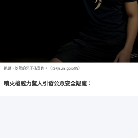
孫鵬、狄鶯的兒子孫安佐。（IG@sun_gojo99）
噴火槍威力驚人引發公眾安全疑慮：