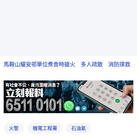
馬鞍山耀安邨單位煮食時搶火 多人疏散 消防撲救
火警
機電工程署
石油氣