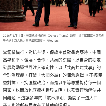
2026年5月14日，美國總統特朗普（Donald Trump）訪華，與中國國家主席習近
平抵達北京人民大會堂出席國宴。（Reuters）
當霸權橫行、對抗升溫、保護主義壁壘高築時，中國
高舉和平、發展、合作、共贏的旗幟，以自身的穩定
發展為動盪世界注入確定性，以「共商共建共享」的
全球治理觀，打破「大國必霸」的陳舊邏輯 。不搞陣
營對抗，不搞強權政治，而是以平等尊重對待每一個
國家，以開放包容擁抱世界文明，以務實行動解決共
同難題 。這讓多年的「叢林法則」撕開了一道大口
子。也讓所有國家有了其他的選項。