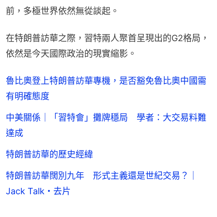
前，多極世界依然無從談起。
在特朗普訪華之際，習特兩人聚首呈現出的G2格局，
依然是今天國際政治的現實縮影。
魯比奧登上特朗普訪華專機，是否豁免魯比奧中國需
有明確態度
中美關係｜「習特會」攤牌穩局 學者：大交易料難
達成
特朗普訪華的歷史經緯
特朗普訪華闊別九年 形式主義還是世紀交易？｜
Jack Talk・去片