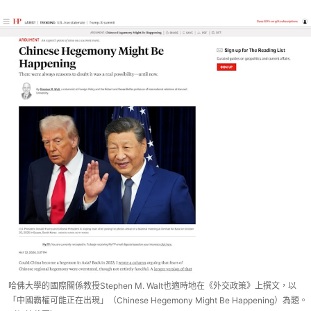
哈佛大學的國際關係教授Stephen M. Walt也適時地在《外交政策》上撰文，以
「中國霸權可能正在出現」（Chinese Hegemony Might Be Happening）為題。