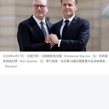
2026年4月17日，法國巴黎，法國總統馬克龍（Emmanuel Macron，右）與英國
首相施紀賢（Keir Starmer，左）舉行會面，並召集49國召開霍爾木茲海峽峰會。
（Reuters）