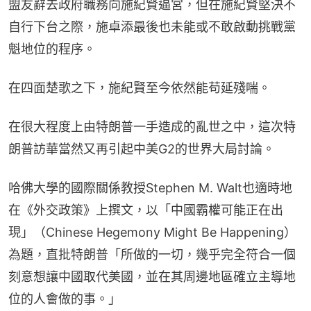
盟友辭去政府職務向施紀賢逼宮，但在施紀賢堅決不
自行下台之際，施卓添最後也未能或不敢啟動挑戰黨
魁地位的程序。
在四面楚歌之下，施紀賢至今依然能苟延殘喘。
在很大程度上由特朗普一手造成的亂世之中，這次特
朗普訪華當然又再引起中美G2的世界大局討論。
哈佛大學的國際關係教授Stephen M. Walt也適時地
在《外交政策》上撰文，以「中國霸權可能正在出
現」（Chinese Hegemony Might Be Happening）
為題，直批特朗普「所做的一切，幾乎完全符合一個
刻意想讓中國取代美國，並在其周邊地區確立主導地
位的人會做的事。」