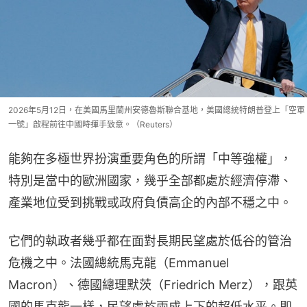
2026年5月12日，在美國馬里蘭州安德魯斯聯合基地，美國總統特朗普登上「空軍
一號」啟程前往中國時揮手致意。（Reuters）
能夠在多極世界扮演重要角色的所謂「中等強權」，
特別是當中的歐洲國家，幾乎全部都處於經濟停滯、
產業地位受到挑戰或政府負債高企的內部不穩之中。
它們的執政者幾乎都在面對長期民望處於低谷的管治
危機之中。法國總統馬克龍（Emmanuel 
Macron）、德國總理默茨（Friedrich Merz），跟英
國的馬克龍一樣，民望處於兩成上下的超低水平。即