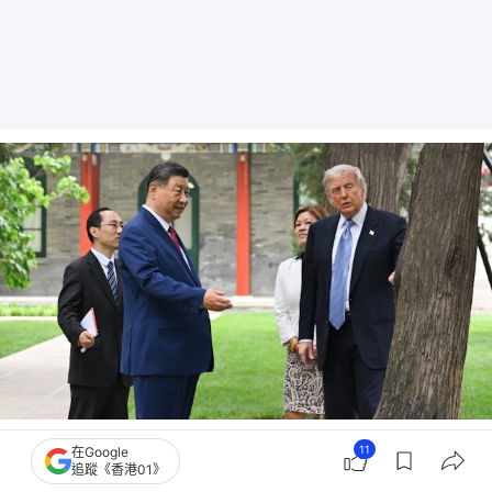
2026年5月15日，北京中南海花園，中國國家主席習近平（左二）與到訪的美國總
11
在Google
統特朗普（Donald Trump，右一）討論園內的一棵古樹。（Reuters）
追蹤《香港01》