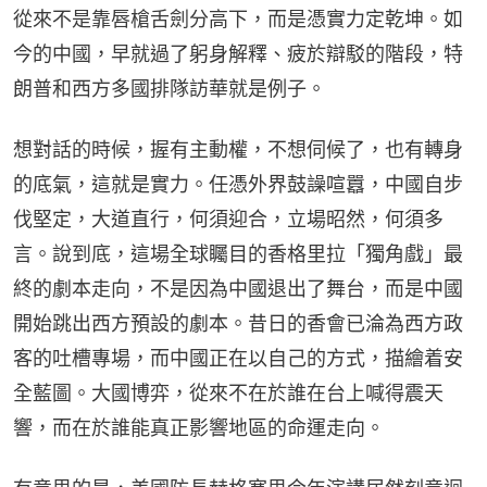
從來不是靠唇槍舌劍分高下，而是憑實力定乾坤。如
今的中國，早就過了躬身解釋、疲於辯駁的階段，特
朗普和西方多國排隊訪華就是例子。
想對話的時候，握有主動權，不想伺候了，也有轉身
的底氣，這就是實力。任憑外界鼓譟喧囂，中國自步
伐堅定，大道直行，何須迎合，立場昭然，何須多
言。說到底，這場全球矚目的香格里拉「獨角戲」最
終的劇本走向，不是因為中國退出了舞台，而是中國
開始跳出西方預設的劇本。昔日的香會已淪為西方政
客的吐槽專場，而中國正在以自己的方式，描繪着安
全藍圖。大國博弈，從來不在於誰在台上喊得震天
響，而在於誰能真正影響地區的命運走向。