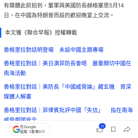
有媒體此前拍到，董軍與美國防長赫格塞思5月14
日，在中國為特朗普而設的歡迎晚宴上交流。
本文獲《聯合早報》授權轉載
香格里拉對話明登場 未設中國主題專場
香格里拉對話｜美日澳菲防長會晤 嚴重關切中國在
南海活動
香格里拉對話｜美防長「中國威脅論」藏玄機 資深
媒體人解畫
香格里拉對話｜菲律賓批評中國「失信」 指在南海
威脅鄰國安全
33
在Google
追蹤《香港01》
香格里拉對話｜美防長稱中國威脅真實存在 促印太