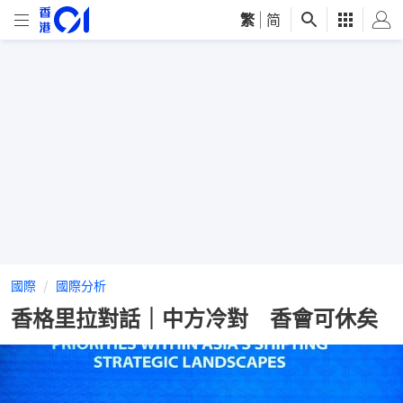
繁
|
简
國際
國際分析
香格里拉對話｜中方冷對 香會可休矣