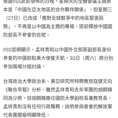
根據IISS此前發佈的日程，星期天的全體會議主題原
本是「中國在亞太地區的合作夥伴關係」，但星期三
（27日）已改成「應對全球競爭中的地區緊張局
勢」，不再是以中國為主題的專場，提前釋放中國國
防部長不參會的信號。
IISS官網顯示，孟祥青和以中國外交部原副部長身份
參會的中國前駐美大使崔天凱，30日（周六）將分別
參加兩場分組討論。
台灣政治大學政治系、東亞研究所特聘教授寇健文向
《聯合早報》分析，雖然孟祥青和去年率團的胡鋼鋒
同為少將，但胡鋼鋒擔任國防大學副校長兼教育長，
孟祥青則沒有任何行政職務，說明參與香會的解放軍
代表團層級明顯降低。