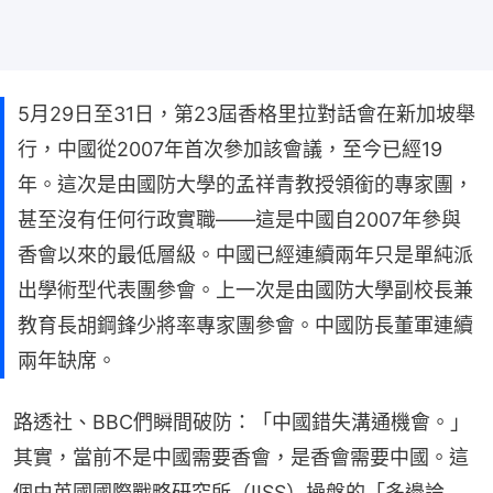
5月29日至31日，第23屆香格里拉對話會在新加坡舉
行，中國從2007年首次參加該會議，至今已經19
年。這次是由國防大學的孟祥青教授領銜的專家團，
甚至沒有任何行政實職——這是中國自2007年參與
香會以來的最低層級。中國已經連續兩年只是單純派
出學術型代表團參會。上一次是由國防大學副校長兼
教育長胡鋼鋒少將率專家團參會。中國防長董軍連續
兩年缺席。
路透社、BBC們瞬間破防：「中國錯失溝通機會。」
其實，當前不是中國需要香會，是香會需要中國。這
個由英國國際戰略研究所（IISS）操盤的「多邊論