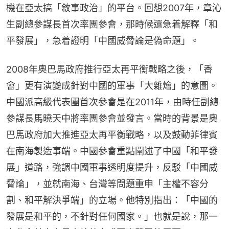
機在亞太搞「敘事政治」的平台。回想2007年，章沁
生副總參謀長首次率團參會，那時候還急着解釋「和
平發展」，急着證明「中國威脅論是偽命題」。
2008年奧巴馬政府推行亞太再平衡戰略之後，「香
會」更有演變成針對中國的軍事「大雜燴」的意圖。
中國派高級代表團首次參會是在2011年，由時任副總
參謀長馬曉天中將率團參會並發言。當時的背景是奧
巴馬政府加大推進亞太再平衡戰略，以及鼓動菲律賓
在南海製造事端。中國參會重點闡述了中國「和平發
展」道路，強調中國軍事透明度提升，反駁「中國威
脅論」，並就南海、台灣等問題重申「主權不容分
割、和平解決爭端」的立場。他特別指出：「中國的
發展是和平的，不針對任何國家。」也就是說，那一