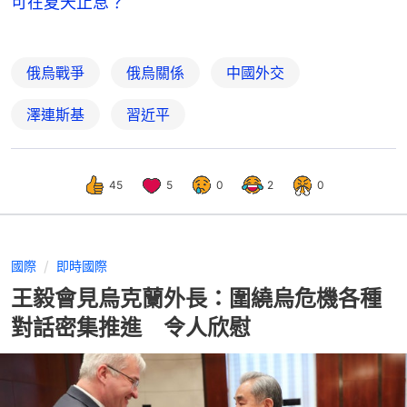
可在夏天止息？
俄烏戰爭
俄烏關係
中國外交
澤連斯基
習近平
45
5
0
2
0
國際
即時國際
王毅會見烏克蘭外長：圍繞烏危機各種
對話密集推進 令人欣慰