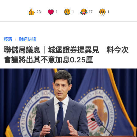
23
1
1
17
1
經濟
財經快訊
聯儲局議息｜城堡證券提異見 料今次
會議將出其不意加息0.25厘