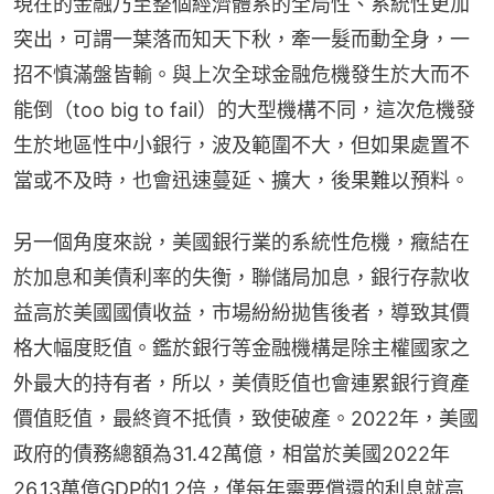
現在的金融乃至整個經濟體系的全局性、系統性更加
突出，可謂一葉落而知天下秋，牽一髮而動全身，一
招不慎滿盤皆輸。與上次全球金融危機發生於大而不
能倒（too big to fail）的大型機構不同，這次危機發
生於地區性中小銀行，波及範圍不大，但如果處置不
當或不及時，也會迅速蔓延、擴大，後果難以預料。
另一個角度來說，美國銀行業的系統性危機，癥結在
於加息和美債利率的失衡，聯儲局加息，銀行存款收
益高於美國國債收益，市場紛紛拋售後者，導致其價
格大幅度貶值。鑑於銀行等金融機構是除主權國家之
外最大的持有者，所以，美債貶值也會連累銀行資產
價值貶值，最終資不抵債，致使破產。2022年，美國
政府的債務總額為31.42萬億，相當於美國2022年
26.13萬億GDP的1.2倍，僅每年需要償還的利息就高