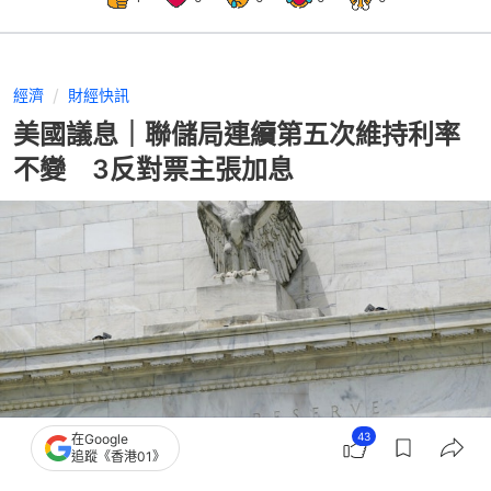
經濟
財經快訊
美國議息｜聯儲局連續第五次維持利率
不變 3反對票主張加息
43
在Google
追蹤《香港01》
撰文：
蕭通