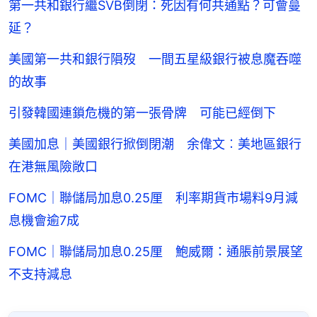
第一共和銀行繼SVB倒閉：死因有何共通點？可會蔓
延？
美國第一共和銀行隕歿 一間五星級銀行被息魔吞噬
的故事
引發韓國連鎖危機的第一張骨牌 可能已經倒下
美國加息｜美國銀行掀倒閉潮 余偉文︰美地區銀行
在港無風險敞口
FOMC｜聯儲局加息0.25厘 利率期貨市場料9月減
息機會逾7成
FOMC｜聯儲局加息0.25厘 鮑威爾：通脹前景展望
不支持減息