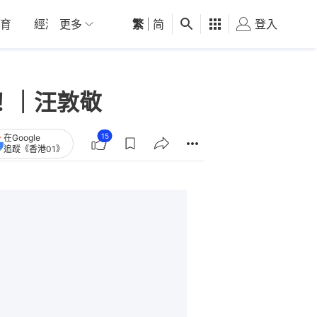
育
經濟
更多
01深圳
繁
觀點
|
简
健康
好食玩飛
登入
女
！｜汪敦敬
15
在Google
追蹤《香港01》