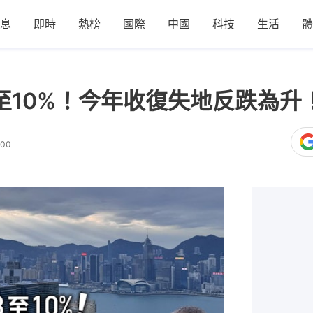
息
即時
熱榜
國際
中國
科技
生活
體
3至10%！今年收復失地反跌為升
:00