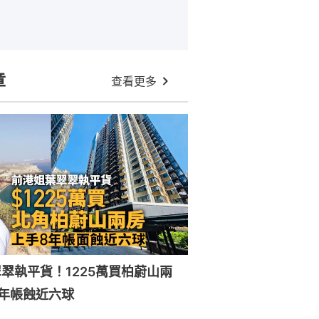
章
查看更多
翠執平貨！1225萬買柏蔚山兩
年帳蝕近六球