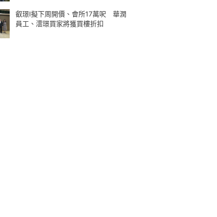
叡璟I擬下周開價、會所17萬呎 華潤
員工、澐璟買家將獲買樓折扣