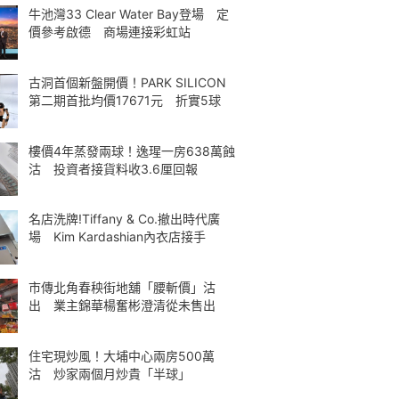
牛池灣33 Clear Water Bay登場 定
價參考啟德 商場連接彩虹站
古洞首個新盤開價！PARK SILICON
第二期首批均價17671元 折實5球
樓價4年蒸發兩球！逸瑆一房638萬蝕
沽 投資者接貨料收3.6厘回報
名店洗牌!Tiffany & Co.撤出時代廣
場 Kim Kardashian內衣店接手
市傳北角春秧街地舖「腰斬價」沽
出 業主錦華楊奮彬澄清從未售出
住宅現炒風！大埔中心兩房500萬
沽 炒家兩個月炒貴「半球」