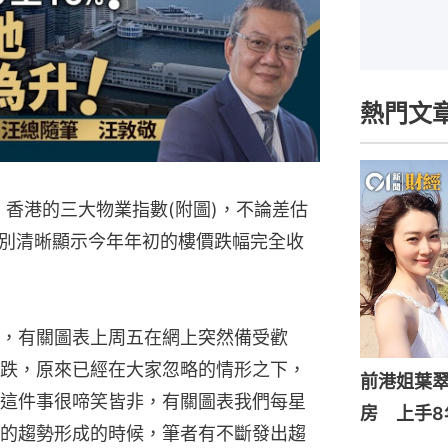
熱門文
據，香港的三大物業指數(附圖)，不論差估
別清晰顯示今年年初的樓價跌幅完全收
，有關圖表上周五在網上突然備受歡
跌，原來已經在大家忽略的情形之下，
前港姐葉翠
這件事很啼笑皆非，有關圖表我們每星
房 上手8
的趨勢形成的時候，筆者有不斷發出趨