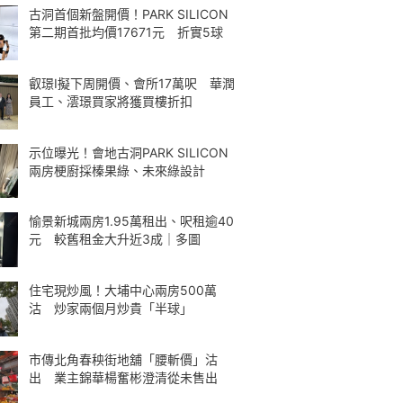
古洞首個新盤開價！PARK SILICON
第二期首批均價17671元 折實5球
叡璟I擬下周開價、會所17萬呎 華潤
員工、澐璟買家將獲買樓折扣
示位曝光！會地古洞PARK SILICON
兩房梗廚採榛果綠、未來綠設計
愉景新城兩房1.95萬租出、呎租逾40
元 較舊租金大升近3成｜多圖
住宅現炒風！大埔中心兩房500萬
沽 炒家兩個月炒貴「半球」
市傳北角春秧街地舖「腰斬價」沽
出 業主錦華楊奮彬澄清從未售出