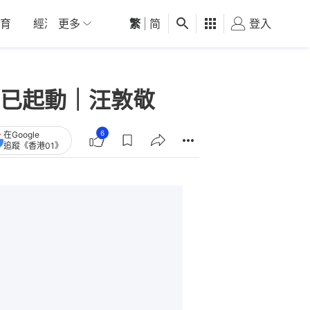
育
經濟
更多
01深圳
繁
觀點
|
简
健康
好食玩飛
登入
女
已起動｜汪敦敬
6
在Google
追蹤《香港01》