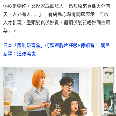
係極低物慾，又慳家成痴嘅人，點知原來真係天外有
天，人外有人……」，有網民亦深有同感表示「冇收
入才發現，整頭髮真係好貴，最煩係髮質唔好同白頭
髮」。
日本「限制級盲盒」街頭摸胸片狂吸8億觀看！ 網民
怒轟：道德淪喪