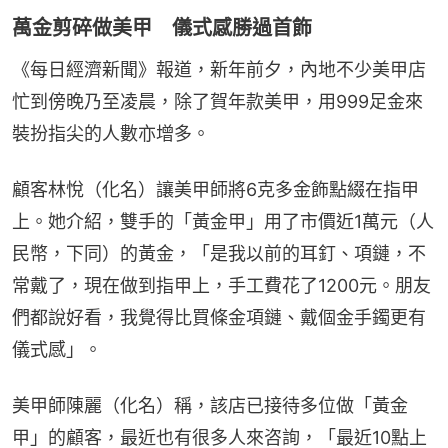
萬金剪碎做美甲 儀式感勝過首飾
《每日經濟新聞》報道，新年前夕，內地不少美甲店
忙到傍晚乃至凌晨，除了賀年款美甲，用999足金來
裝扮指尖的人數亦增多。
顧客林悅（化名）讓美甲師將6克多金飾點綴在指甲
上。她介紹，雙手的「黃金甲」用了市價近1萬元（人
民幣，下同）的黃金，「是我以前的耳釘、項鏈，不
常戴了，現在做到指甲上，手工費花了1200元。朋友
們都說好看，我覺得比買條金項鏈、戴個金手鐲更有
儀式感」。
美甲師陳麗（化名）稱，該店已接待多位做「黃金
甲」的顧客，最近也有很多人來咨詢，「最近10點上