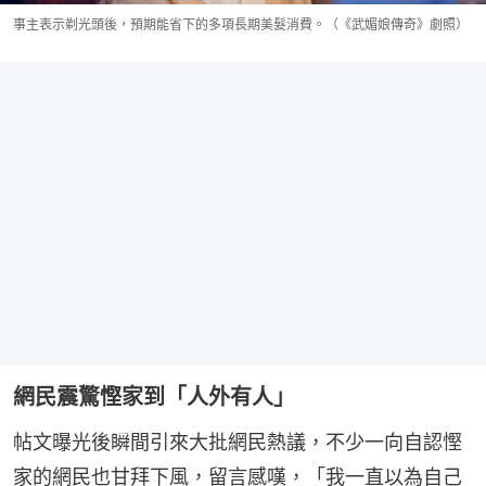
事主表示剃光頭後，預期能省下的多項長期美髮消費。（《武媚娘傳奇》劇照）
網民震驚慳家到「人外有人」
帖文曝光後瞬間引來大批網民熱議，不少一向自認慳
家的網民也甘拜下風，留言感嘆，「我一直以為自己