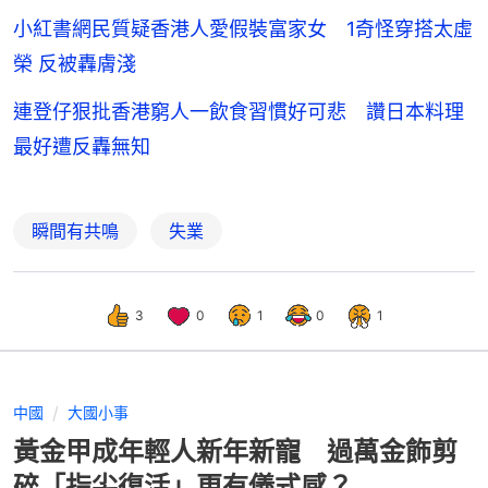
小紅書網民質疑香港人愛假裝富家女 1奇怪穿搭太虛
榮 反被轟膚淺
連登仔狠批香港窮人一飲食習慣好可悲 讚日本料理
最好遭反轟無知
瞬間有共鳴
失業
3
0
1
0
1
中國
大國小事
黃金甲成年輕人新年新寵 過萬金飾剪
碎「指尖復活」更有儀式感？