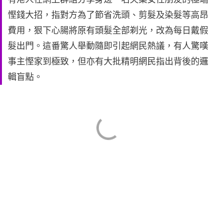
慳錢大招，指對方為了節省洗頭、剪髮及染髮等高昂
費用，狠下心腸將原有頭髮全部剃光，改為每日戴假
髮出門。這番驚人舉動隨即引起網民熱議，有人驚嘆
事主慳家到極致，但亦有大批精明網民指出背後的邏
輯盲點。