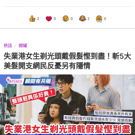
2
0
0
2
0
熱話
開罐
失業港女生剃光頭戴假髮慳到盡！斬5大
美髮開支網民反憂另有隱情