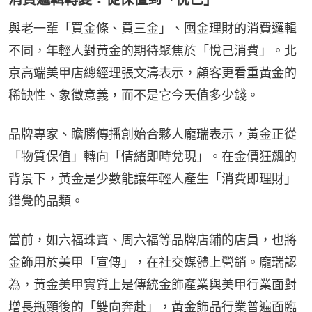
與老一輩「買金條、買三金」、囤金理財的消費邏輯
不同，年輕人對黃金的期待聚焦於「悅己消費」。北
京高端美甲店總經理張文濤表示，顧客更看重黃金的
稀缺性、象徵意義，而不是它今天值多少錢。
品牌專家、瞻勝傳播創始合夥人龐瑞表示，黃金正從
「物質保值」轉向「情緒即時兌現」。在金價狂飆的
背景下，黃金是少數能讓年輕人產生「消費即理財」
錯覺的品類。
當前，如六福珠寶、周六福等品牌店鋪的店員，也將
金飾用於美甲「宣傳」，在社交媒體上營銷。龐瑞認
為，黃金美甲實質上是傳統金飾產業與美甲行業面對
增長瓶頸後的「雙向奔赴」，黃金飾品行業普遍面臨