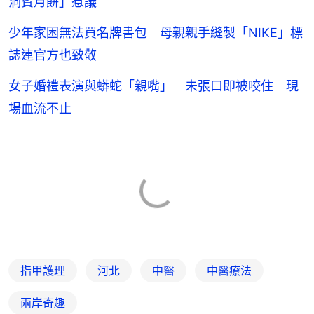
洞賓月餅」惹議
少年家困無法買名牌書包 母親親手縫製「NIKE」標
誌連官方也致敬
女子婚禮表演與蟒蛇「親嘴」 未張口即被咬住 現
場血流不止
指甲護理
河北
中醫
中醫療法
兩岸奇趣