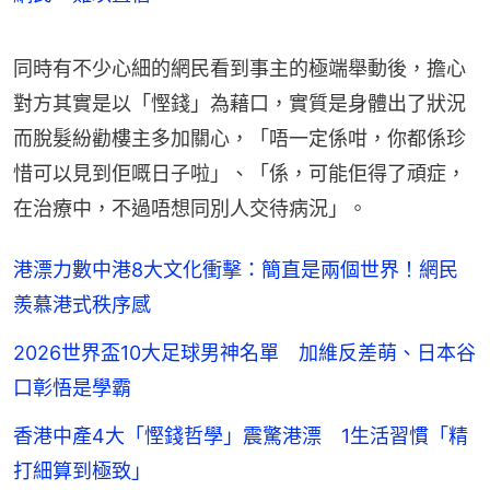
同時有不少心細的網民看到事主的極端舉動後，擔心
對方其實是以「慳錢」為藉口，實質是身體出了狀況
而脫髮紛勸樓主多加關心，「唔一定係咁，你都係珍
惜可以見到佢嘅日子啦」、「係，可能佢得了頑症，
在治療中，不過唔想同別人交待病況」。
港漂力數中港8大文化衝擊：簡直是兩個世界！網民
羨慕港式秩序感
2026世界盃10大足球男神名單 加維反差萌、日本谷
口彰悟是學霸
香港中產4大「慳錢哲學」震驚港漂 1生活習慣「精
打細算到極致」