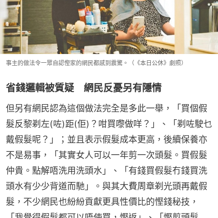
事主的做法令一眾自認慳家的網民都感到震驚。（《本日公休》劇照）
省錢邏輯被質疑 網民反憂另有隱情
但另有網民認為這個做法完全是多此一舉，「買個假
髮反黎剃左(咗)距(佢)？咁買嚟做咩？」、「剃咗駛乜
戴假髮呢？」；並且表示假髮成本更高，後續保養亦
不是易事，「其實女人可以一年剪一次頭髮。買假髮
仲貴。點解唔洗用洗頭水」、「有錢買假髮冇錢買洗
頭水有少少背道而馳」。與其大費周章剃光頭再戴假
髮，不少網民也紛紛貢獻更具性價比的慳錢秘技，
「我覺得假髮都可以唔使買，慳返」、「慳剪頭髮