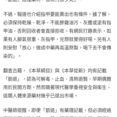
不過，報道也介紹指甲要能賣出也有條件。據了解，
必須保持乾燥、乾淨，不能摻雜油污、灰塵或塗有指
甲油，否則回收者會直接拒收。有網民打趣表示，如
果有人腳氣很重、灰指甲，光想就覺得好噁。另有人
則安慰「放心，做成中藥再高溫熬製，喝下去不會傳
染的」。
翻查古籍，《本草綱目》與《本草從新》均有記載
「筋退」，認為可解毒、止血、清熱退翳，早期偶爾
用於民間方劑。然而隨著現代醫學重視安全與衛生，
這類人體來源藥材幾乎已退出市場。
中醫師提醒，即便「筋退」有藥理記載，但必須經過