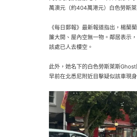
萬澳元（約404萬港元）白色勞斯萊斯
《每日郵報》最新報道指出，楊蘭蘭
簾大開、屋內空無一物。鄰居表示，
該處已人去樓空。
此外，她名下的白色勞斯萊斯Ghos
早前在北悉尼附近目擊疑似該車現身