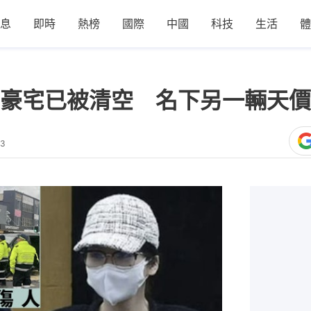
息
即時
熱榜
國際
中國
科技
生活
體
豪宅已被清空 名下另一輛天價
03