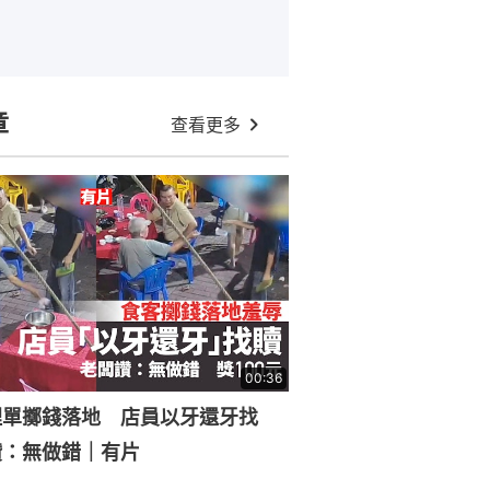
章
查看更多
00:36
埋單擲錢落地 店員以牙還牙找
讚：無做錯｜有片