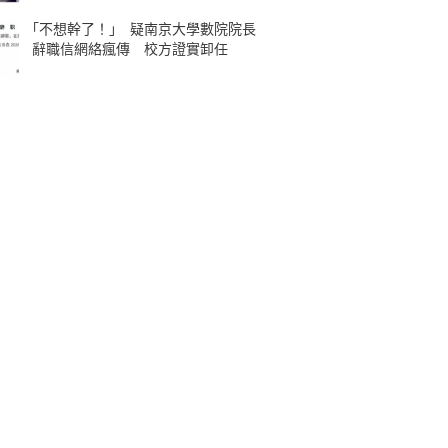
｢不想幹了！｣ 疑南京大學數院院長
辭職信網絡瘋傳 校方證實卸任