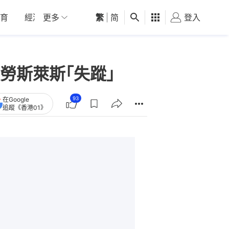
育
經濟
更多
01深圳
繁
觀點
|
简
健康
好食玩飛
登入
女
勞斯萊斯｢失蹤｣
93
在Google
追蹤《香港01》