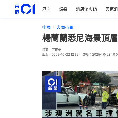
港聞
娛樂
酒店優惠碼
天氣消
中國
大國小事
楊蘭蘭悉尼海景頂層
撰文：
許祺安
出版：
2025-10-22 12:56
更新：
2025-10-23 10: