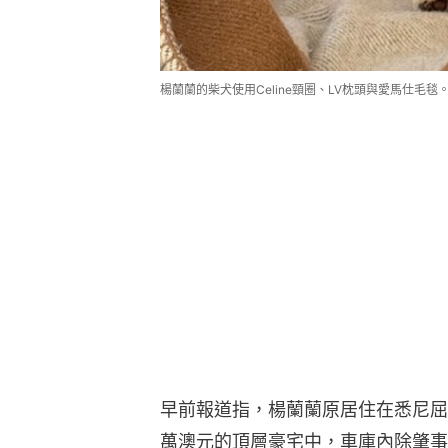
楊蘭蘭的柴犬使用Celine頸圈、LV枕頭與愛馬仕毛
早前報道指，楊蘭蘭原居住在悉尼屈臣氏
萬澳元的頂層豪宅中，車庫內除肇事的C