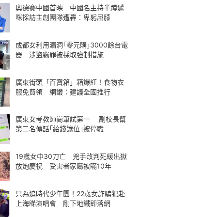
奧德賽中國首映 中國名主持半蹲遞
咪採訪主創團隊遭轟：卑躬屈膝
成都女利用漏洞｢零元購｣3000餘台電
器 涉盜竊罪被採取強制措施
廣東街頭「百寶箱」箱爆紅！食物衣
服免費領 網讚：建議全國推行
廣東女考教師崗筆試第一 副校長幫
第二名傳話｢給錢讓位｣被停職
19歲女中30刀亡 兇手改判死緩出獄
放炮慶祝 受害者家屬被瞞10年
只為追時代少年團！22歲女詐騙犯赴
上海睇演唱會 剛下地鐵即落網