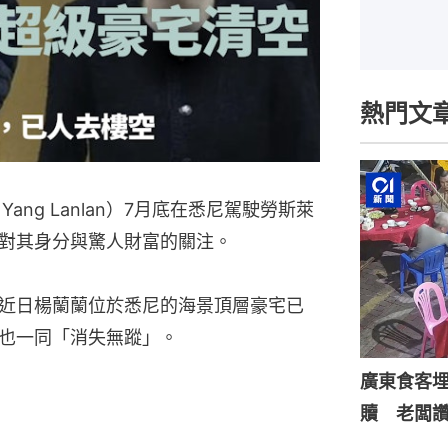
熱門文
ng Lanlan）7月底在悉尼駕駛勞斯萊
對其身分與驚人財富的關注。
，近日楊蘭蘭位於悉尼的海景頂層豪宅已
也一同「消失無蹤」。
廣東食客
贖 老闆