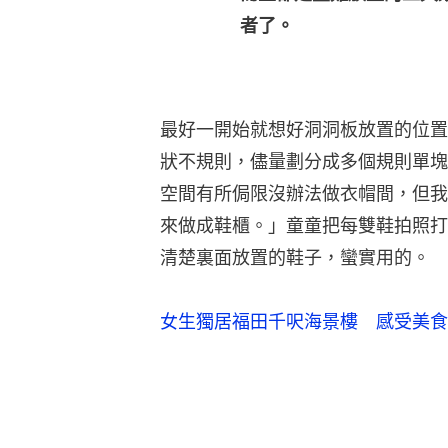
者了。
最好一開始就想好洞洞板放置的位置
狀不規則，儘量劃分成多個規則單塊
空間有所侷限沒辦法做衣帽間，但我
來做成鞋櫃。」童童把每雙鞋拍照打
清楚裏面放置的鞋子，蠻實用的。
女生獨居福田千呎海景樓 感受美食與