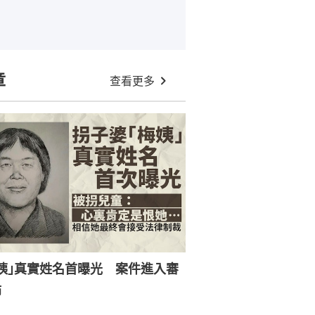
章
查看更多
姨｣真實姓名首曝光 案件進入審
節