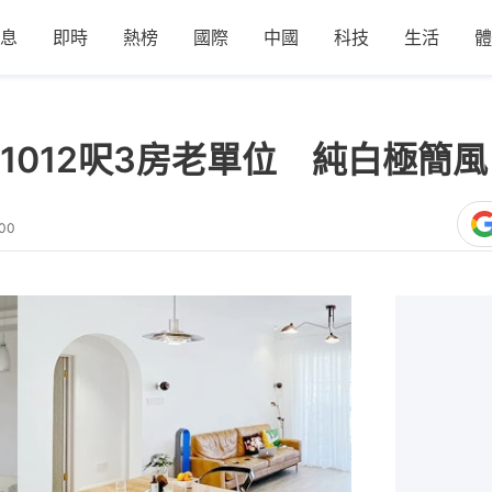
息
即時
熱榜
國際
中國
科技
生活
體
1012呎3房老單位 純白極簡
:00