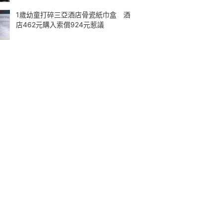
1歲幼童打碎三亞酒店骨瓷紙巾盒 酒
店462元購入索償924元惹議