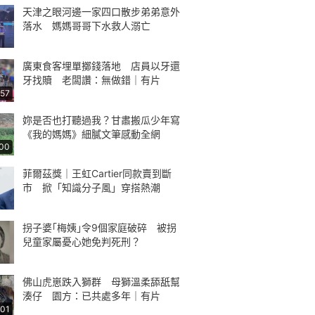
天津之眼河邊一家四口散步弟弟意外
落水 媽媽哥哥下水救人溺亡
廣東食客埋單擲錢落地 店員以牙還
牙找贖 老闆讚：無做錯｜有片
:57
妳是否也打聽過我？甘肅搬瓜少年寫
《我的媽媽》細膩文筆感動全網
:00
菲爾茲獎｜王虹Cartier同款賣到斷
市 掀「知識分子風」穿搭熱潮
拐子婆｢梅姨｣令9個家庭破碎 被拐
兒童家屬憂心她免判死刑？
佛山虎崽跌入獅群 母獅溫柔舔舐幫
湊仔 園方：已共處多年｜有片
:01