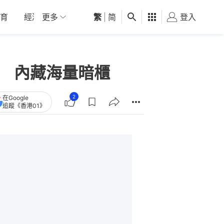
育
經濟
更多
01深圳
繁
觀點
|
简
健康
好食玩飛
登入
女
風 內藏海量暗櫃
2
在Google
追蹤《香港01》