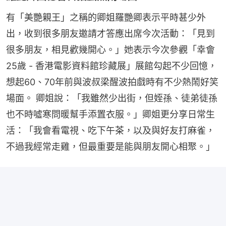
有「美艷親王」之稱的卿姐羅艷卿表示平時甚少外
出，收到很多朋友邀請才答應出席今次活動：「見到
很多朋友，相見歡幾開心。」她表示今次參觀「幸會
25歲 - 香港電影資料館珍藏展」展館勾起不少回憶，
想起60、70年前與波叔梁醒波拍戲時有不少熱鬧好笑
場面。 卿姐說：「我雖然少出街，但姪孫、徒弟徒孫
也不時噓寒問暖幫手添置衣服。」卿姐更分享日常生
活：「我會看電視、吃下午茶，以及與好友打麻雀，
不過我經常走雞，但最重要是能與朋友開心相聚。」