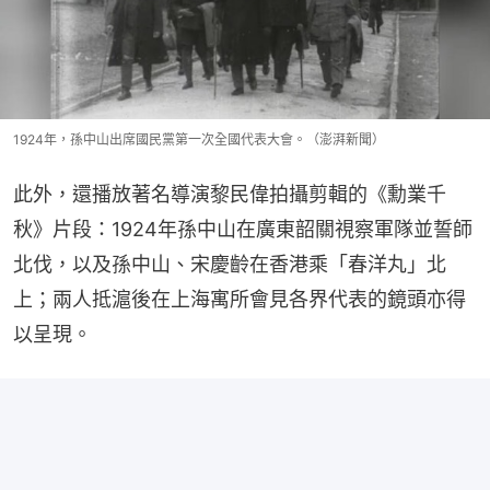
1924年，孫中山出席國民黨第一次全國代表大會。（澎湃新聞）
此外，還播放著名導演黎民偉拍攝剪輯的《勳業千
秋》片段：1924年孫中山在廣東韶關視察軍隊並誓師
北伐，以及孫中山、宋慶齡在香港乘「春洋丸」北
上；兩人抵滬後在上海寓所會見各界代表的鏡頭亦得
以呈現。