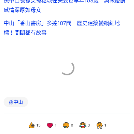
孫中山長孫女孫穗瑛在美去世享年103歲 與宋慶齡
感情深厚如母女
中山「香山書房」多達107間 歷史建築變網紅地
標！間間都有故事
孫中山
15
1
0
3
1