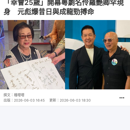
「幸會25歲」開幕粵劇名伶羅艷卿罕現
身 元彪爆昔日與成龍勁搏命
撰文：
種嚶嚶
出版：
2026-06-03 16:45
更新：
2026-06-03 18:30