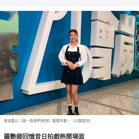
黃淑蔓以《差一點我們會飛》揭開序幕。（公關提供）
羅艷卿回憶昔日拍戲熱鬧場面