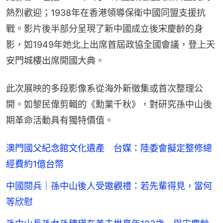
熱烈歡迎；1938年在香港領導保衛中國同盟支援抗
戰。影片後半部分呈現了新中國成立後宋慶齡的身
影，如1949年她北上出席首屆政協全國會議，登上天
安門城樓出席開國大典。
此次展映的多段影像系從海外新徵集或首次整理公
開。如黎民偉剪輯的《勳業千秋》，對研究孫中山後
期革命活動具有獨特價值。
澳門國父紀念館文化遺產 台媒：陸委會擬定整修總
經費約1億台幣
中國閱兵｜孫中山後人受邀觀禮：若先輩得見，當何
等欣慰