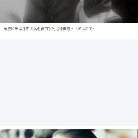
宋慶齡出席孫中山病逝後的系列追悼典禮。（澎湃新聞）