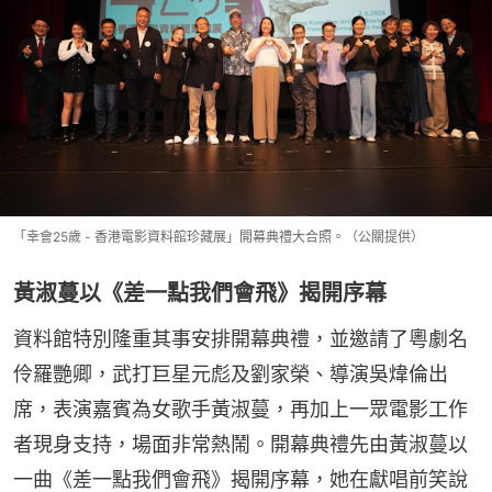
「幸會25歲 - 香港電影資料館珍藏展」開幕典禮大合照。（公關提供）
黃淑蔓以《差一點我們會飛》揭開序幕
資料館特別隆重其事安排開幕典禮，並邀請了粵劇名
伶羅艷卿，武打巨星元彪及劉家榮、導演吳煒倫出
席，表演嘉賓為女歌手黃淑蔓，再加上一眾電影工作
者現身支持，場面非常熱鬧。開幕典禮先由黃淑蔓以
一曲《差一點我們會飛》揭開序幕，她在獻唱前笑說