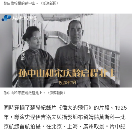
黎民偉拍攝的孫中山。（澎湃新聞）
孫中山和宋慶齡啟程北上。（澎湃新聞）
同時穿插了蘇聯紀錄片《偉大的飛行》的片段。1925
年，導演史涅伊吉洛夫與攝影師布留姆隨莫斯科—北
京航線首航拍攝，在北京、上海、廣州取景。片中記