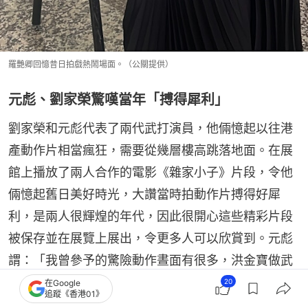
羅艷卿回憶昔日拍戲熱鬧場面。（公關提供）
元彪、劉家榮驚嘆當年「搏得犀利」
劉家榮和元彪代表了兩代武打演員，他倆憶起以往港
產動作片相當瘋狂，需要從幾層樓高跳落地面。在展
館上播放了兩人合作的電影《雜家小子》片段，令他
倆憶起舊日美好時光，大讚當時拍動作片搏得好犀
利，是兩人很輝煌的年代，因此很開心這些精彩片段
被保存並在展覽上展出，令更多人可以欣賞到。元彪
謂：「我曾參予的驚險動作晝面有很多，洪金寶做武
指，我和成龍做武師，如果要由2樓跳下來佢唔得就
20
在Google
追蹤《香港01》
我跳，我唔得就佢跳，好多經驗都係當時學到。」最