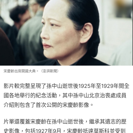
宋慶齡出席開國大典。（澎湃新聞）
影片較完整呈現了孫中山逝世後1925年至1929年間全
國各地舉行的紀念活動，其中孫中山北京治喪處成員
介紹則包含了首次公開的宋慶齡影像。
片單還覆蓋宋慶齡在孫中山逝世後，繼承其遺志的歷
史影像，包括1927年9月，宋慶齡抵達莫斯科並受到