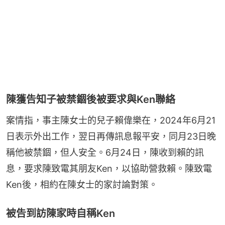
陳獲告知子被禁錮後被要求與Ken聯絡
案情指，事主陳女士的兒子賴偉樂在，2024年6月21
日表示外出工作，翌日再傳訊息報平安，同月23日晚
稱他被禁錮，但人安全。6月24日，陳收到賴的訊
息，要求陳致電其朋友Ken，以協助營救賴。陳致電
Ken後，相約在陳女士的家討論對策。
被告到訪陳家時自稱Ken