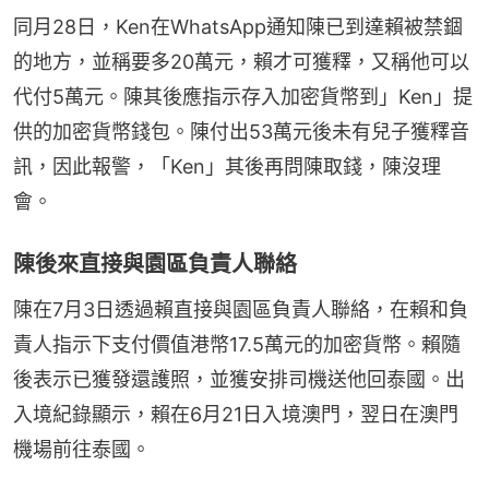
同月28日，Ken在WhatsApp通知陳已到達賴被禁錮
的地方，並稱要多20萬元，賴才可獲釋，又稱他可以
代付5萬元。陳其後應指示存入加密貨幣到」Ken」提
供的加密貨幣錢包。陳付出53萬元後未有兒子獲釋音
訊，因此報警，「Ken」其後再問陳取錢，陳沒理
會。
陳後來直接與園區負責人聯絡
陳在7月3日透過賴直接與園區負責人聯絡，在賴和負
責人指示下支付價值港幣17.5萬元的加密貨幣。賴隨
後表示已獲發還護照，並獲安排司機送他回泰國。出
入境紀錄顯示，賴在6月21日入境澳門，翌日在澳門
機場前往泰國。