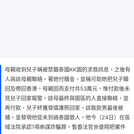
母親收到兒子稱被禁錮泰國KK園的求救訊息，之後有
人與該母親聯絡，著她付贖金，並稱可助她把兒子贖
回及帶回香港。母親因而支付共53萬元，惟付款後未
見兒子回家報警。該母最終與園區的人直接聯絡，並
再付款，兒子終獲發還護照回家。該取款男最後被
捕，並發現他從未到過泰國救人。他今（24日）在區
域法院承認1項串謀詐騙罪。暫委法官余俊翔把案件