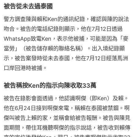
被告從未去過泰國
警方調查陳與賴和Ken的通訊紀錄，確認與陳的說法
吻合。被告的電話紀錄則顯示，他在7月12日透過
WhatsApp致電Ken，表示他被捕，可能是因為「麥
當勞」（被告儲存賴的聯絡名稱）。出入境紀錄顯
示，被告案發時從未去泰國，他在7月12日經落馬洲
口岸回港時被捕。
被告稱按Ken的指示向陳收取33萬
被告在錄影會面透過，他認識啊傑（即Ken）及賴。
他在6月24日接到啊傑來電，稱賴在泰國被禁錮。啊
傑叫被告上賴的家，並稱會給被告報酬。被告與陳見
面期間，帶住耳機聽啊傑的指示說話，被告收到賴傳