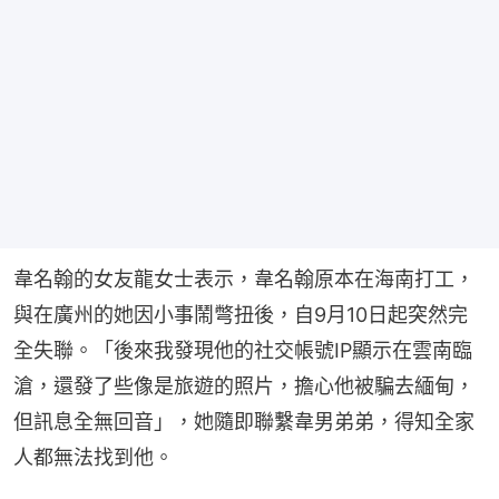
韋名翰的女友龍女士表示，韋名翰原本在海南打工，
與在廣州的她因小事鬧彆扭後，自9月10日起突然完
全失聯。「後來我發現他的社交帳號IP顯示在雲南臨
滄，還發了些像是旅遊的照片，擔心他被騙去緬甸，
但訊息全無回音」，她隨即聯繫韋男弟弟，得知全家
人都無法找到他。