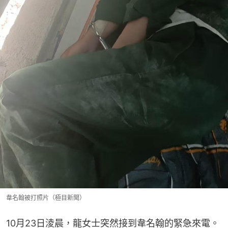
韋名翰被打照片（極目新聞）
10月23日淩晨，龍女士突然接到韋名翰的緊急來電。