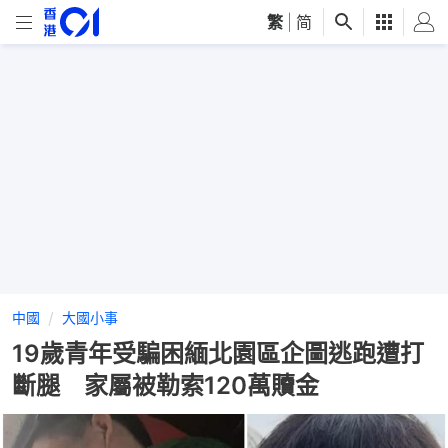
繁
|
简
中國
大國小事
19歲青年受騙困緬北園區企圖逃跑遭打
斷腿 家屬被勒索120萬贖金