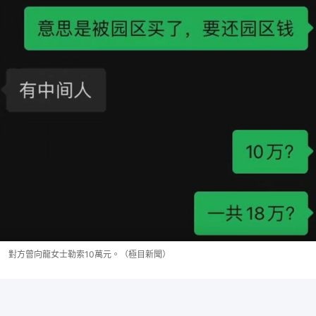
對方曾向龍女士勒索10萬元。（極目新聞）