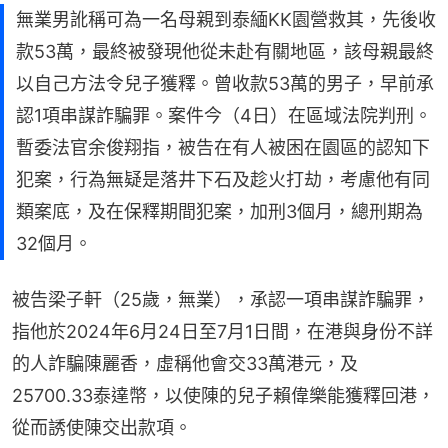
無業男訛稱可為一名母親到泰緬KK園營救其，先後收
款53萬，最終被發現他從未赴有關地區，該母親最終
以自己方法令兒子獲釋。曾收款53萬的男子，早前承
認1項串謀詐騙罪。案件今（4日）在區域法院判刑。
暫委法官余俊翔指，被告在有人被困在園區的認知下
犯案，行為無疑是落井下石及趁火打劫，考慮他有同
類案底，及在保釋期間犯案，加刑3個月，總刑期為
32個月。
被告梁子軒（25歲，無業），承認一項串謀詐騙罪，
指他於2024年6月24日至7月1日間，在港與身份不詳
的人詐騙陳麗香，虛稱他會交33萬港元，及
25700.33泰達幣，以使陳的兒子賴偉樂能獲釋回港，
從而誘使陳交出款項。