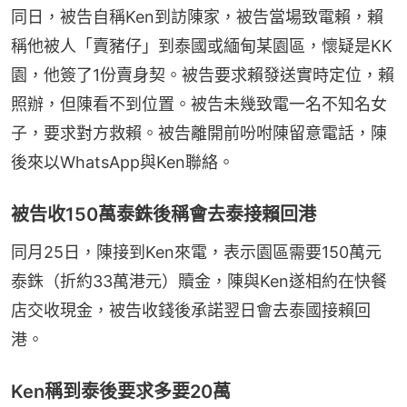
同日，被告自稱Ken到訪陳家，被告當場致電賴，賴
稱他被人「賣豬仔」到泰國或緬甸某園區，懷疑是KK
園，他簽了1份賣身契。被告要求賴發送實時定位，賴
照辦，但陳看不到位置。被告未幾致電一名不知名女
子，要求對方救賴。被告離開前吩咐陳留意電話，陳
後來以WhatsApp與Ken聯絡。
被告收150萬泰銖後稱會去泰接賴回港
同月25日，陳接到Ken來電，表示園區需要150萬元
泰銖（折約33萬港元）贖金，陳與Ken遂相約在快餐
店交收現金，被告收錢後承諾翌日會去泰國接賴回
港。
Ken稱到泰後要求多要20萬