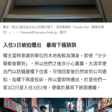
樓主一家3口居住由丈夫公司幫忙租下、沒有電梯的「Studio Flat（開放式單
位）」。（「threads＠fukuoka.finds.jp」圖片）
入住3日被迫遷出 暴雨下極狼狽
樓主當時意識到單位的木地板較為薄身，即使「少少
聲都會聽到」，所以他們之後亦小心翼翼，大清早便
出門以防騷擾樓下住客，可惜回家後仍然收到公司通
知，指樓下再度投訴，所以要即時遷出，於是他們一
家3口只是入住3日2夜，便需於暴雨下狼狽遷離。