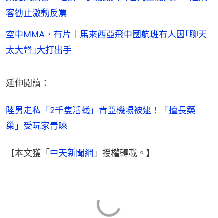
客勸止激動反罵
空中MMA．有片｜馬來西亞飛中國航班有人因｢聊天
太大聲｣大打出手
延伸閱讀：
陸男走私「2千隻活蟻」肯亞機場被逮！「擅長築
巢」受玩家青睞
【本文獲「
中天新聞網
」授權轉載。】