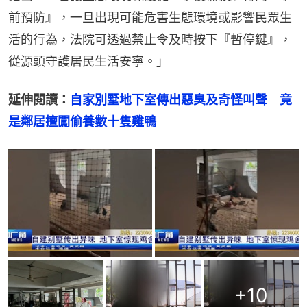
前預防』，一旦出現可能危害生態環境或影響民眾生
活的行為，法院可透過禁止令及時按下『暫停鍵』，
從源頭守護居民生活安寧。」
延伸閱讀：
自家別墅地下室傳出惡臭及奇怪叫聲　竟
是鄰居擅闖偷養數十隻雞鴨
+
10