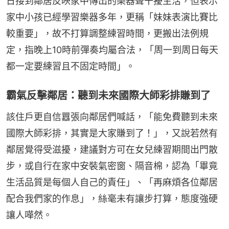
日接到鄰居反映家中傳出的樂器聲干擾生活，但表示
家中小孩已經學習樂器多年，更稱「妹妹表演比賽比
較重要」，故不打算調整練習時間，更搬出法例規
定，指晚上10時前彈奏均屬合法，「周一到周日每天
都一定要練習且不固定時間」。
霸氣反擊鄰居：聽到未來國際大師彩排賺到了
該住戶更自信囂張向鄰居們喊話，「能免費聽到未來
國際大師彩排，其實是大家賺到了！」，又說若然有
鄰居覺得受滋擾，建議對方可在女兒練習期間出門散
步，或自行在家中安裝氣密窗、隔音棉，認為「畢竟
生活品質是每個人自己的責任」、「再麻煩各位鄰居
配合我們家的作息」，絲毫未有讓步打算，態度強硬
讓人嘩然。