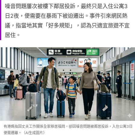
噪音問題屢次被樓下鄰居投訴，最終只是入住公寓3
日2夜，便需要在暴雨下被迫遷出。事件引來網民熱
議，指當地其實「好多規矩」，認為只適宜旅遊不宜
居住。
有港媽指因丈夫工作關係全家移居福岡，卻因噪音問題被鄰居投訴，入住公寓3日
便需遷離。（AI生成圖片）