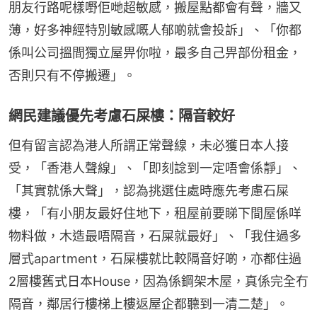
朋友行路呢樣嘢佢哋超敏感，搬屋點都會有聲，牆又
薄，好多神經特別敏感嘅人郁啲就會投訴」、「你都
係叫公司搵間獨立屋畀你啦，最多自己畀部份租金，
否則只有不停搬遷」。
網民建議優先考慮石屎樓：隔音較好
但有留言認為港人所謂正常聲線，未必獲日本人接
受，「香港人聲線」、「即刻諗到一定唔會係靜」、
「其實就係大聲」，認為挑選住處時應先考慮石屎
樓，「有小朋友最好住地下，租屋前要睇下間屋係咩
物料做，木造最唔隔音，石屎就最好」、「我住過多
層式apartment，石屎樓就比較隔音好啲，亦都住過
2層樓舊式日本House，因為係鋼架木屋，真係完全冇
隔音，鄰居行樓梯上樓返屋企都聽到一清二楚」。