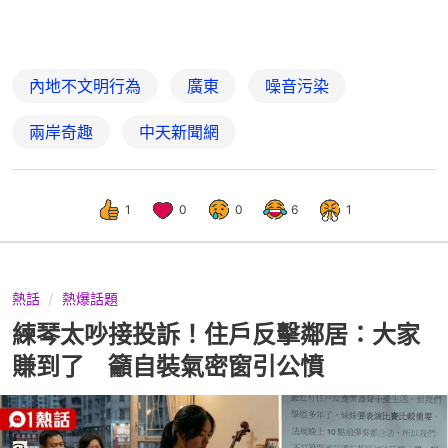
內地不文明行為
廣東
噪音污染
兩岸奇趣
中天新聞網
1
0
0
6
1
熱話
熱爆話題
練琴太吵接投訴！住戶反擊鄰居：大家
賺到了 籲自裝氣密窗引公憤