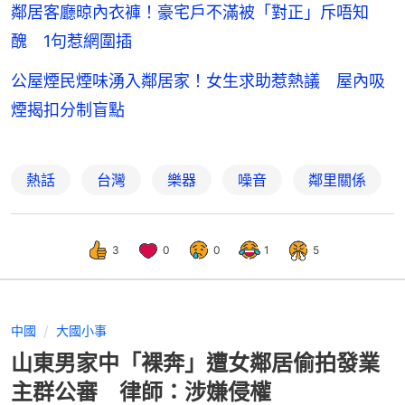
鄰居客廳晾內衣褲！豪宅戶不滿被「對正」斥唔知
醜 1句惹網圍插
公屋煙民煙味湧入鄰居家！女生求助惹熱議 屋內吸
煙揭扣分制盲點
熱話
台灣
樂器
噪音
鄰里關係
3
0
0
1
5
中國
大國小事
山東男家中「裸奔」遭女鄰居偷拍發業
主群公審 律師：涉嫌侵權