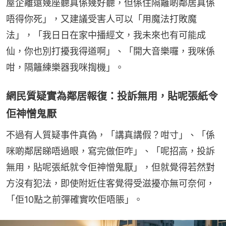
屋企離遠幾座聽真係幾好聽，但係住隔籬啲鄰居真係
唔得你死」，又建議受害人可以「用魔法打敗魔
法」，「我日日在家中播經文，我未來也有可能成
仙，你也別打擾我得道啊」、「開大音樂囉，我咪係
咁，隔籬練樂器我咪揈機」。
網民質疑實為鄰居報復：投訴無用，貼呢張紙令
佢神憎鬼厭
不過有人質疑事件真偽，「講真講假？咁寸」、「係
咪啲鄰居睇唔過眼，寫完做佢咋」、「呢招高，投訴
無用，貼呢張紙就令佢神憎鬼厭」，但就覺得若然對
方沒有犯法，即使附近住客覺得受滋擾亦無可奈何，
「佢10點之前彈確實吹佢唔脹」。