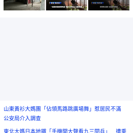
山東黃衫大媽團「佔領馬路跳廣場舞」惹居民不滿
公安局介入調查
東北大媽日本地鐵「手機開大聲看九三閱兵」 遭乘