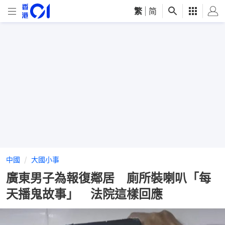
繁
|
简
中國
大國小事
廣東男子為報復鄰居 廁所裝喇叭「每
天播鬼故事」 法院這樣回應