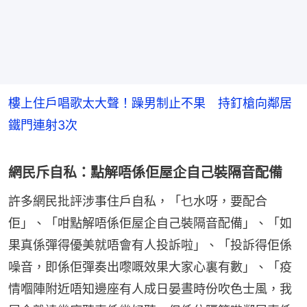
樓上住戶唱歌太大聲！躁男制止不果 持釘槍向鄰居
鐵門連射3次
網民斥自私：點解唔係佢屋企自己裝隔音配備
許多網民批評涉事住戶自私，「乜水呀，要配合
佢」、「咁點解唔係佢屋企自己裝隔音配備」、「如
果真係彈得優美就唔會有人投訴啦」、「投訴得佢係
噪音，即係佢彈奏出嚟嘅效果大家心裏有數」、「疫
情嗰陣附近唔知邊座有人成日晏晝時份吹色士風，我