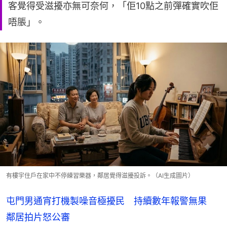
客覺得受滋擾亦無可奈何，「佢10點之前彈確實吹佢
唔脹」。
有樓宇住戶在家中不停練習樂器，鄰居覺得滋擾投訴。（AI生成圖片）
屯門男通宵打機製噪音極擾民 持續數年報警無果
鄰居拍片怒公審