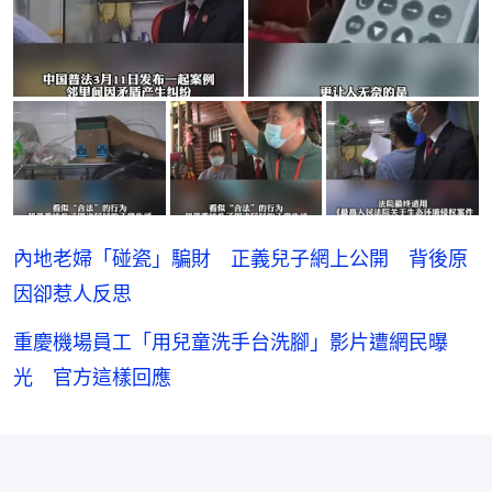
內地老婦「碰瓷」騙財 正義兒子網上公開 背後原
因卻惹人反思
重慶機場員工「用兒童洗手台洗腳」影片遭網民曝
光 官方這樣回應