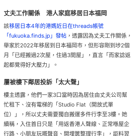
丈夫工作關係 港人家庭移居日本福岡
該
移居日本4年的港媽近日在threads帳號
「fukuoka.finds.jp」發帖
，透露因為丈夫工作關係，
舉家於2022年移居到日本福岡市，但形容剛到埗2個
月「已經搬過2次屋，住過3間屋」，直言「而家諗返
起都覺得好大壓力」。
屢被樓下鄰居投訴「太大聲」
樓主透露，他們一家3口當時因為居住由丈夫公司幫
忙租下、沒有電梯的「Studio Flat（開放式單
位）」，所以丈夫需要獨自搬運多件行李至3樓。她
續稱，入住首日只是「用返香港人聲線、正常喺屋企
行路、小朋友玩嘅聲音、開埋篋整理行李」，詎料翌