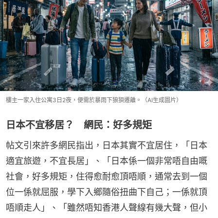
樓主一家入住公寓3日2夜，便需於暴雨下狼狽遷離。（AI生成圖片）
日本不宜移居？ 網民：好多規矩
帖文引來許多網民指出，日本其實不宜居住，「日本
適宜旅遊，不宜長居」、「日本係一個非常唔自由嘅
社會，好多規矩，住得愈耐愈頂唔順，通常去到一個
位一係就屈服，學下入鄉隨俗扭曲下自己；一係就頂
唔順走人」、「雖然唔知香港人聲線有幾大聲，但小