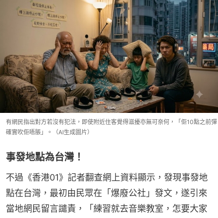
有網民指出對方若沒有犯法，即使附近住客覺得滋擾亦無可奈何，「佢10點之前彈
確實吹佢唔脹」。（AI生成圖片）
事發地點為台灣！
不過《香港01》記者翻查網上資料顯示，發現事發地
點在台灣，最初由民眾在「爆廢公社」發文，遂引來
當地網民留言譴責，「練習就去音樂教室，怎要大家