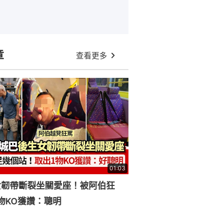
章
查看更多
01:03
女韌帶斷裂坐關愛座！被阿伯狂
物KO獲讚：聰明