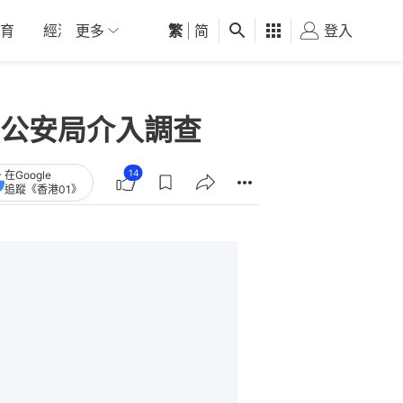
育
經濟
更多
01深圳
繁
觀點
|
简
健康
好食玩飛
登入
女
公安局介入調查
14
在Google
追蹤《香港01》