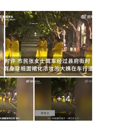
+
14
別合格 教練稱沒事：是牆不結實
年輕人不懂尊重」 他這樣做絕了