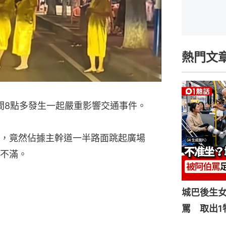
熱門文
間8點多發生一起嚴重影響交通事件。
，竟然佔據主幹道一半路面跳起廣場
不滿。
城巴後生
罵 取出1