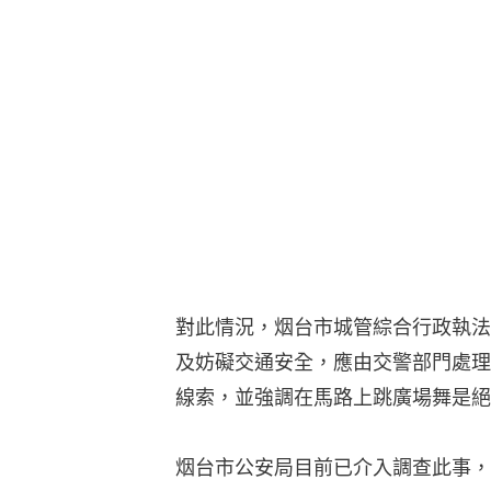
對此情況，烟台市城管綜合行政執法
及妨礙交通安全，應由交警部門處理
線索，並強調在馬路上跳廣場舞是絕
烟台市公安局目前已介入調查此事，
有具體查處情況，將會發布相關通報
相關文章：
為啖氣！廣東電雞爭路大
鐘