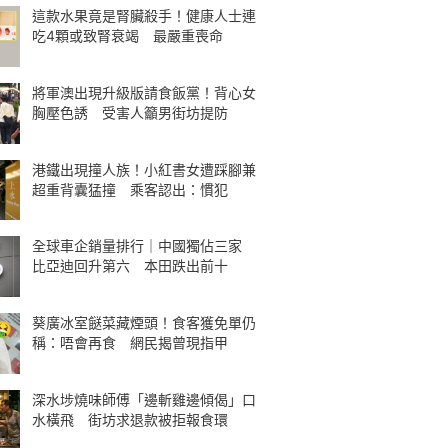
這款水果竟是腎臟殺手！健康人士連
吃4顆或致腎衰竭 最嚴重喪命
將軍澳出現升級版請食飯黨！背心女
胸壓色誘 受害人籲男街坊提防
港鐵出現撞人族！小紅書女遭踩腳兼
超重背囊猛撞 乘客認出：慣犯
全球車企銷量排行｜中國獨佔三家
比亞迪回升第六 本田跌出前十
葵廣冰室餸菜藏煙頭！食客獲免單仍
稱：唔會再食 網民揭曾現指甲
深水埗燒味師傅「邊斬雞邊傾偈」口
水橫飛 街坊求退款被拒報食環