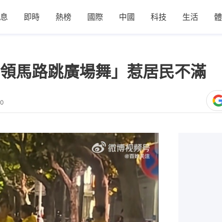
息
即時
熱榜
國際
中國
科技
生活
體
領馬路跳廣場舞」惹居民不滿 
30