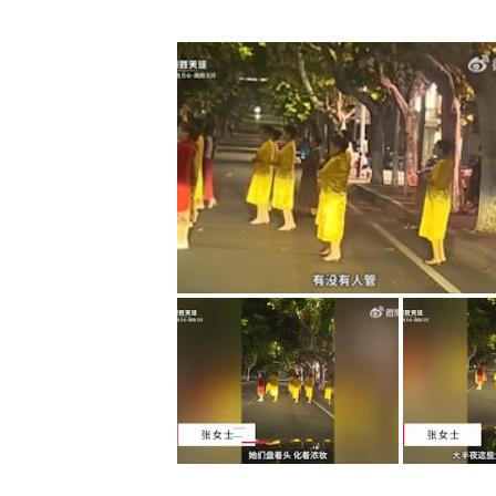
內地大媽考車牌｢撞穿牆｣網民驚求
車CAM｜大媽「人肉霸位」反罵「