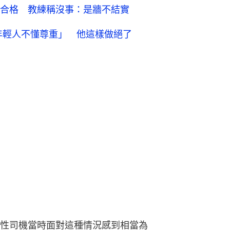
性司機當時面對這種情況感到相當為
舞，是讓我過還是不讓我過？
化濃妝、盤頭髮，從裝扮來看應該是觀
居民，「如果她們天天這樣佔道跳舞，