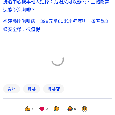
洗浴中心被年輕人追捧：泡湯又可以辦公、上體驗課
還能學泡咖啡？
福建懸崖咖啡店 398元坐60米崖壁嘆啡 遊客繫3
條安全帶：很值得
貴州
咖啡
咖啡店
4
0
1
0
0