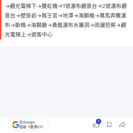
→觀光電梯下→雙虹橋→1號瀑布觀景台→2號瀑布觀
景台→壁掛岩→猴王宮→地潭→海獅橋→萬馬奔騰瀑
布→斷橋→海獅廳→黃龍瀑布水簾洞→雨灑芭蕉→觀
光電梯上→遊客中心
5
在Google
追蹤《香港01》