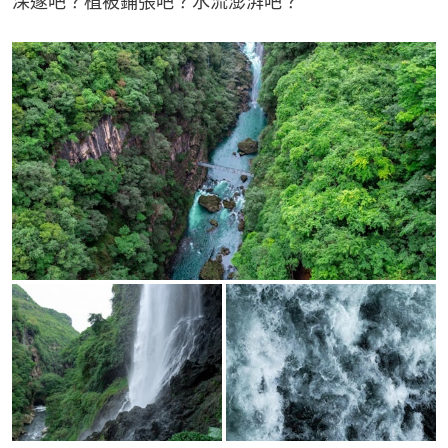
深邃吧？植被鋪張吧？水流澎湃吧？