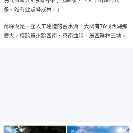
明代旅遊大V徐霞客來了也感嘆，「天下山峰何其
多，唯有此處峰成林。」
萬峰湖是一座人工建造的蓄水湖，大概有76個西湖那
麼大，橫跨貴州黔西南、雲南曲靖、廣西隆林三地。