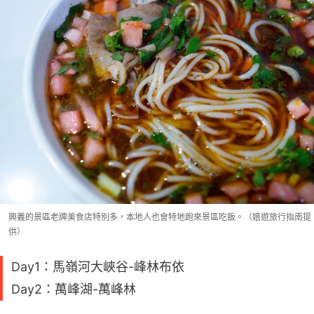
興義的景區老牌美食店特別多，本地人也會特地跑來景區吃飯。（嬉遊旅行指南提
供）
Day1：馬嶺河大峽谷-峰林布依
Day2：萬峰湖-萬峰林