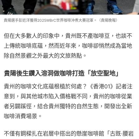
貴陽選手彭近洋獲得2025WBrC世界咖啡沖煮大賽冠軍。（貴陽晚報）
但在大多數人的印象中，貴州既不產咖啡豆，也談不
上傳統咖啡底蘊，然而近年來，咖啡卻悄然成為當地
除自然景觀之外最大的文旅熱點。
貴陽後生鑽入溶洞做咖啡打造「放空聖地」
貴州的咖啡文化底蘊根植於何處？《香港01》記者注
意到，與其他城市陷入價格戰不同，貴州的咖啡從業
者另闢蹊徑，結合貴州獨特的自然生態，開發出全新
咖啡消費場景。
不僅有鋼樑扎在岩層中搭出的懸崖咖啡館「古既·腰岩