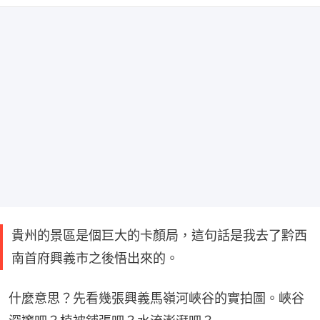
貴州的景區是個巨大的卡顏局，這句話是我去了黔西
南首府興義市之後悟出來的。
什麼意思？先看幾張興義馬嶺河峽谷的實拍圖。峽谷