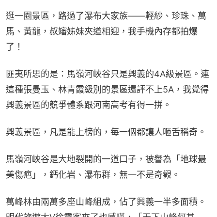
逛一圈景區，路過了瀑布大家族——輕紗、珍珠、萬
馬、黃龍，叔嬸姊妹夾道相迎，我手機內存都拍爆
了！
匪夷所思的是：馬嶺河峽谷只是興義的4A級景區。連
這種張曼玉、林青霞級別的景區還評不上5A，我覺得
興義景區的競爭體系跟河南高考有得一拼。
興義景區，凡是能上榜的，每一個都讓人咂舌稱奇。
馬嶺河峽谷是大地裂開的一道口子，被譽為「地球最
美傷疤」，鈣化岩、瀑布群，無一不是奇觀。
萬峰林由兩萬多座山峰組成，佔了興義一半多面積。