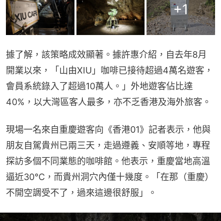
+
1
據了解，該策略成效顯著。據許惠介紹，自去年8月
開業以來，「山由XIU」咖啡已接待超過4萬名遊客，
會員系統錄入了超過10萬人。」外地遊客佔比達
40%，以大灣區客人最多，亦不乏香港及海外旅客。
現場一名來自重慶遊客向《香港01》記者表示，他與
朋友自駕貴州已兩三天，走過遵義、安順等地，專程
探訪多個不同業態的咖啡館。他表示，重慶當地高溫
逼近30℃，而貴州洞穴內僅十幾度。「在那（重慶）
不開空調受不了，過來這邊很舒服」。