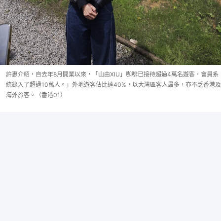
許惠介紹，自去年8月開業以來，「山由XIU」咖啡已接待超過4萬名遊客，會員系
統錄入了超過10萬人。」外地遊客佔比達40%，以大灣區客人最多，亦不乏香港及
海外旅客。（香港01）