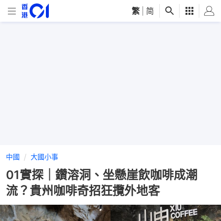
繁
|
简
中國
大國小事
01實探｜鑽溶洞、坐懸崖飲咖啡成潮
流？貴州咖啡奇招狂攬外地客