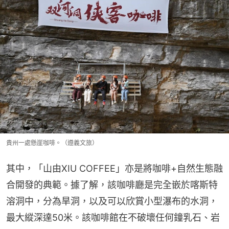
貴州一處懸崖咖啡。（遵義文旅）
其中，「山由XIU COFFEE」亦是將咖啡+自然生態融
合開發的典範。據了解，該咖啡廳是完全嵌於喀斯特
溶洞中，分為旱洞，以及可以欣賞小型瀑布的水洞，
最大縱深達50米。該咖啡館在不破壞任何鐘乳石、岩