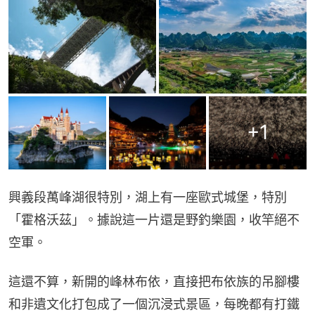
+
1
興義段萬峰湖很特別，湖上有一座歐式城堡，特別
「霍格沃茲」。據說這一片還是野釣樂園，收竿絕不
空軍。
這還不算，新開的峰林布依，直接把布依族的吊腳樓
和非遺文化打包成了一個沉浸式景區，每晚都有打鐵