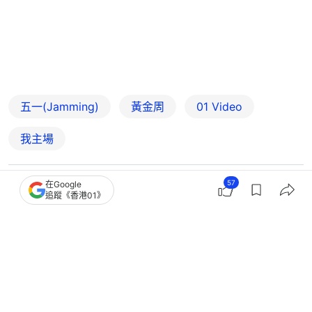
五一(Jamming)
黃金周
01 Video
我主場
57
在Google
25
0
1
30
1
追蹤《香港01》
中國
即時中國
巴威外圍下沉氣流致深圳持續高溫 梧
桐山男行山客疑中暑暈倒身亡