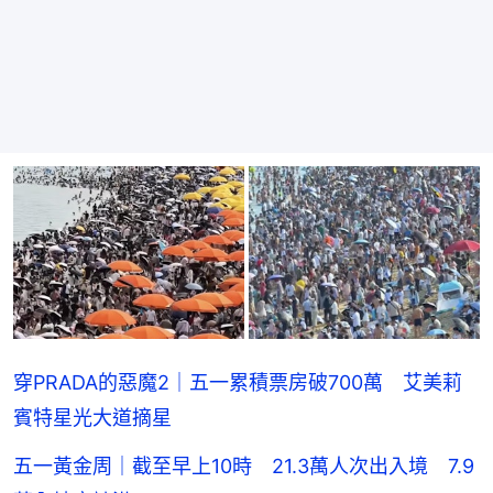
穿PRADA的惡魔2｜五一累積票房破700萬 艾美莉
賓特星光大道摘星
五一黃金周｜截至早上10時 21.3萬人次出入境 7.9