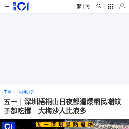
繁
|
简
中國
大國小事
五一｜深圳梧桐山日夜都逼爆網民嘲蚊
子都吃撐 大梅沙人比浪多