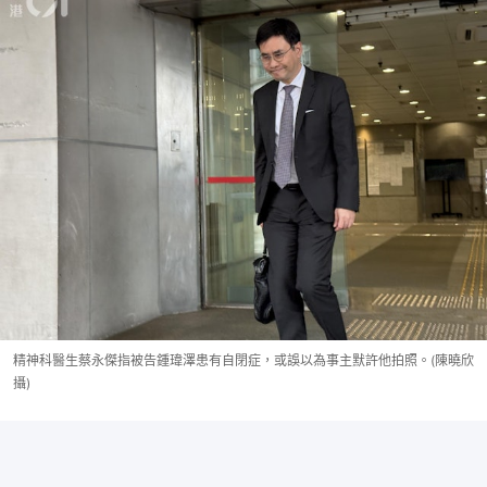
精神科醫生蔡永傑指被告鍾瑋澤患有自閉症，或誤以為事主默許他拍照。(陳曉欣
攝)