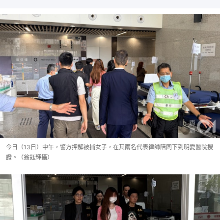
今日（13日）中午，警方押解被捕女子，在其兩名代表律師陪同下到明愛醫院搜
證。（翁鈺輝攝）