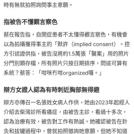
時有無就拍照詢問事主意願。
指被告不懂觀言察色
蔡在報告指，自閉症患者不太懂得觀言察色，有機會
以為拍攝獲得事主的「默許（implied consent）。控
方引述證供指，被告沒將約1.5萬張「醫案」用的照片
分門別類存檔，所有照片只按日期排序，問這可算有
系統？蔡答：「咁咪冇咁organized囉。」
辯方女證人認為有時刺近胸部無得避
辯方亦傳召一名張姓女病人作供，她由2023年起經人
介紹去柴灣診所看痛症，由被告主診，看過十多次，
認為治療有效，被告對工作有熱誠。她確認被告在針
灸和拔罐過程中，曾就拍照徵詢她意願，但她不知道