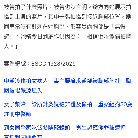
被告拍了什麼照片，被告也沒言明。辯方向她展示拍
攝到上身的照片，其中一張拍攝到接近胸部位置，她
同意當時有針刺在她胸部，形容暴露胸部是「無得
避」。她稱今日到庭作供因為：「相信佢唔係偷拍嘅
人。」
案件編號：ESCC 1628/2025
中醫涉偷拍女病人 事主腰痛求醫卻被胸部施針 胸
圍被揭覺涼風入
女子柴灣一診所針灸疑被非禮及偷拍 重案組拘30歲
註冊中醫師
到女同學家吃飯裝隱蔽鏡頭 男生認窺淫罪被還押
官稱判囚機會高