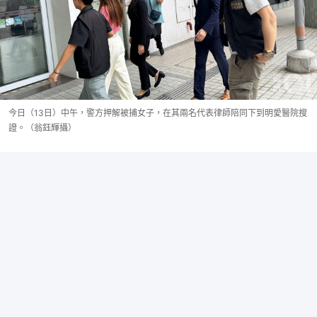
今日（13日）中午，警方押解被捕女子，在其兩名代表律師陪同下到明愛醫院搜
證。（翁鈺輝攝）