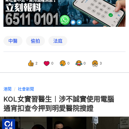
中醫
偷拍
法庭
2
0
0
0
3
港聞
社會新聞
KOL女實習醫生︱涉不誠實使用電腦
通宵扣查今押到明愛醫院搜證