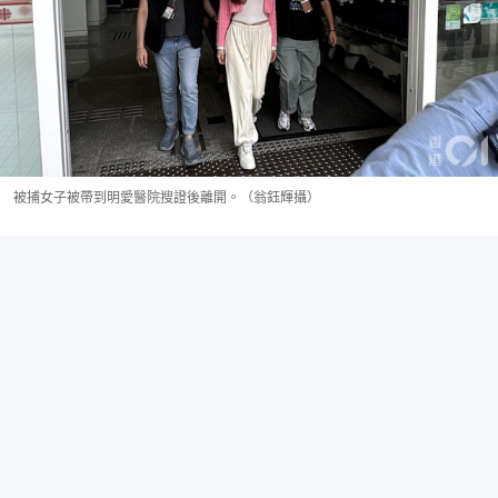
被捕女子被帶到明愛醫院搜證後離開。（翁鈺輝攝）