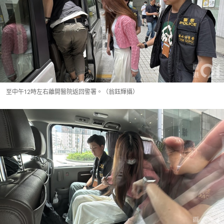
至中午12時左右離開醫院返回警署。（翁鈺輝攝）