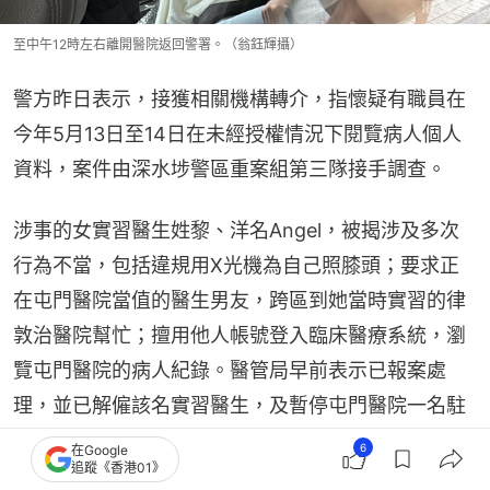
至中午12時左右離開醫院返回警署。（翁鈺輝攝）
警方昨日表示，接獲相關機構轉介，指懷疑有職員在
今年5月13日至14日在未經授權情況下閱覽病人個人
資料，案件由深水埗警區重案組第三隊接手調查。
涉事的女實習醫生姓黎、洋名Angel，被揭涉及多次
行為不當，包括違規用X光機為自己照膝頭；要求正
在屯門醫院當值的醫生男友，跨區到她當時實習的律
敦治醫院幫忙；擅用他人帳號登入臨床醫療系統，瀏
覽屯門醫院的病人紀錄。醫管局早前表示已報案處
理，並已解僱該名實習醫生，及暫停屯門醫院一名駐
院醫生的臨床工作。
6
在Google
追蹤《香港01》