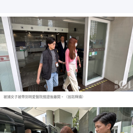
被捕女子被帶到明愛醫院搜證後離開。（翁鈺輝攝）