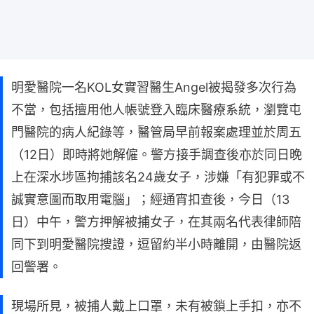
明愛醫院一名KOL女實習醫生Angel被揭發多次行為
不當，包括擅用他人帳號登入臨床醫療系統，瀏覽屯
門醫院的病人紀錄等，醫管局早前報案處理並於周五
（12日）即時將她解僱。警方接手調查後亦於同日晚
上在深水埗區拘捕該名24歲女子，涉嫌「有犯罪或不
誠實意圖而取用電腦」；經通宵扣查後，今日（13
日）中午，警方押解被捕女子，在其兩名代表律師陪
同下到明愛醫院搜證，逗留約半小時離開，由醫院返
回警署。
現場所見，被捕人戴上口罩，未有被鎖上手扣，亦不