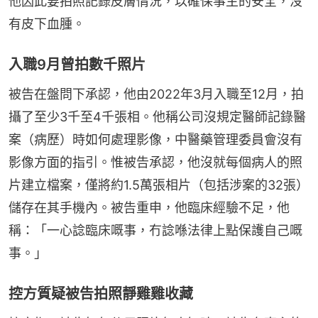
他因此要拍照記錄皮膚情況，以確保事主的安全，沒
有皮下血腫。
入職9月曾拍數千照片
被告在盤問下承認，他由2022年3月入職至12月，拍
攝了至少3千至4千張相。他稱公司沒規定醫師記錄醫
案（病歷）時如何處理影像，中醫藥管理委員會沒有
影像方面的指引。惟被告承認，他沒就每個病人的照
片建立檔案，僅將約1.5萬張相片（包括涉案的32張）
儲存在其手機內。被告重申，他臨床經驗不足，他
稱：「一心諗臨床嘅事，冇諗喺法律上點保護自己嘅
事。」
控方質疑被告拍照靜雞雞收藏