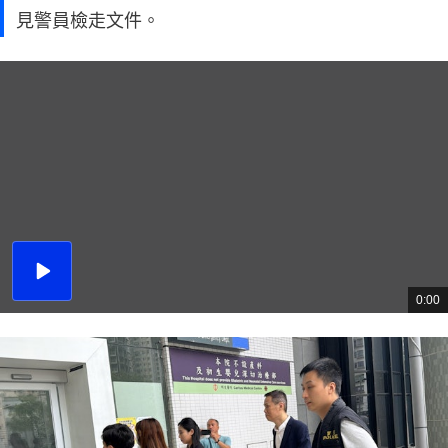
見警員檢走文件。
播
放
0:00
總
影
共
片
時
間