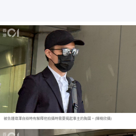
被告鍾瑋澤自辯時有解釋他拍攝時需要揭起事主的胸圍。(陳曉欣攝)