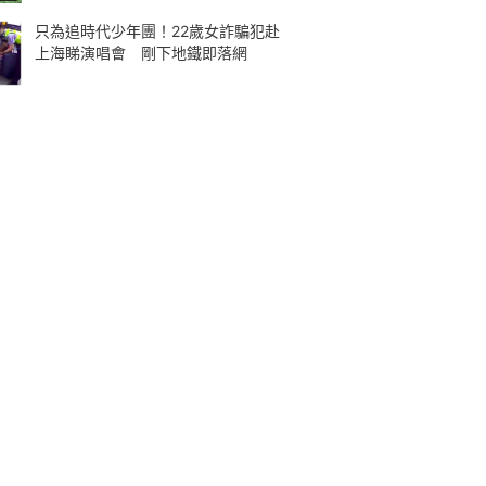
只為追時代少年團！22歲女詐騙犯赴
上海睇演唱會 剛下地鐵即落網