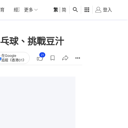
育
經濟
更多
01深圳
繁
觀點
|
简
健康
好食玩飛
登入
女
乓球、挑戰豆汁
21
在Google
追蹤《香港01》