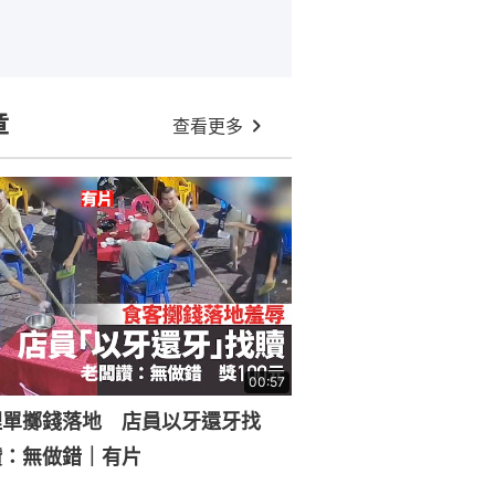
章
查看更多
00:57
埋單擲錢落地 店員以牙還牙找
讚：無做錯｜有片