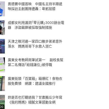
奧德賽中國首映 中國名主持半蹲遞
咪採訪主創團隊遭轟：卑躬屈膝
成都女利用漏洞｢零元購｣3000餘台電
器 涉盜竊罪被採取強制措施
天津之眼河邊一家四口散步弟弟意外
落水 媽媽哥哥下水救人溺亡
廣東女考教師崗筆試第一 副校長幫
第二名傳話｢給錢讓位｣被停職
廣東街頭「百寶箱」箱爆紅！食物衣
服免費領 網讚：建議全國推行
妳是否也打聽過我？甘肅搬瓜少年寫
《我的媽媽》細膩文筆感動全網
:00