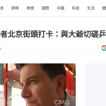
息
即時
熱榜
國際
中國
科技
生活
體
者北京街頭打卡：與大爺切磋乒
2