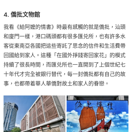
4. 僑批文物館
我看《給阿嬤的情書》時最有感觸的就是僑批，汕頭
和廈門一樣，港口碼頭都有很多匯兑所，也有許多水
客從東南亞各國把這些寄託了思念的信件和生活費帶
回國給到家人。這種「在國外掙錢寄回家花」的模式
持續了很長時間，而匯兑所也一直開到了上個世紀七
十年代才完全被銀行替代，每一封僑批都有自己的故
事，也都帶着華人華僑對故土和家人的眷戀。