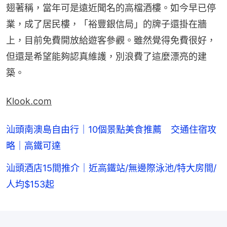
翅著稱，當年可是遠近聞名的高檔酒樓。如今早已停
業，成了居民樓，「裕豐銀信局」的牌子還掛在牆
上，目前免費開放給遊客參觀。雖然覺得免費很好，
但還是希望能夠認真維護，別浪費了這麼漂亮的建
築。
Klook.com
汕頭南澳島自由行｜10個景點美食推薦 交通住宿攻
略｜高鐵可達
汕頭酒店15間推介｜近高鐵站/無邊際泳池/特大房間/
人均$153起