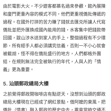
由於電影大火，不少遊客都慕名過來參觀，館內展陳
和廈門更重內容的模式不同，他們更重視僑批傳遞的
過程。在國外打拼的苦力賺了錢就去匯兑所讓人代寫
僑批並把外匯換成國內能用的錢，水客集中把錢款帶
回國，跋山涉水送到家人的手上，整個過程有不少環
節，所有經手人都必須講究信義，否則一不小心就會
被截胡，怪不得在僑批盛行的地方，人們都格外團
結，在規則無法完全被執行的年代，人與人的「情
義」更為重要。
5. 汕頭郵政總局大樓
之前覺得郵政開咖啡店有點逆天，沒想到汕頭的郵政
總局大樓現在已經成了網紅景點，借阿嬤的東風，把
僑批（情書）融入郵政的歷史中去，畢竟當時交通不