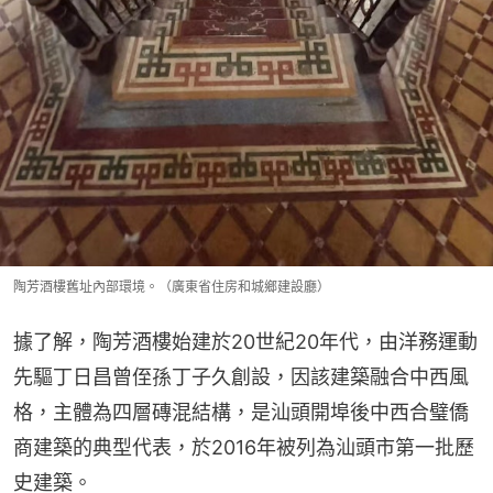
陶芳酒樓舊址內部環境。（廣東省住房和城鄉建設廳）
據了解，陶芳酒樓始建於20世紀20年代，由洋務運動
先驅丁日昌曾侄孫丁子久創設，因該建築融合中西風
格，主體為四層磚混結構，是汕頭開埠後中西合璧僑
商建築的典型代表，於2016年被列為汕頭市第一批歷
史建築。