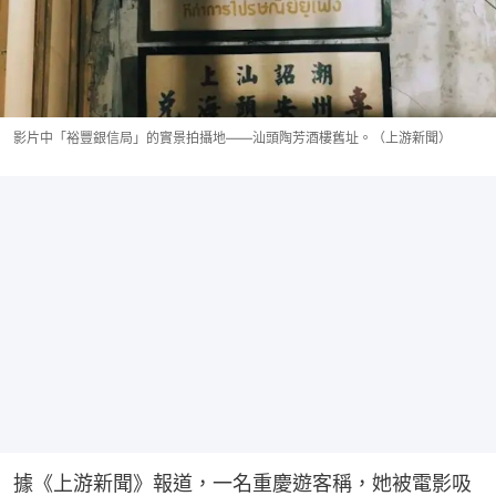
影片中「裕豐銀信局」的實景拍攝地——汕頭陶芳酒樓舊址。（上游新聞）
據《上游新聞》報道，一名重慶遊客稱，她被電影吸