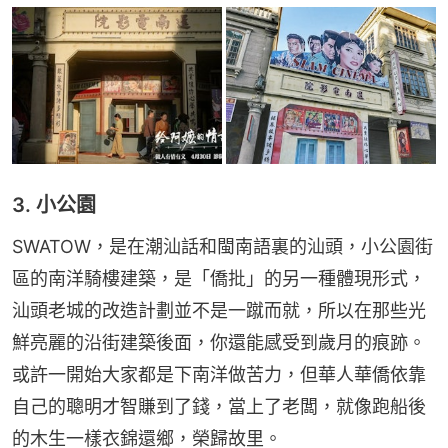
3. 小公園
SWATOW，是在潮汕話和閩南語裏的汕頭，小公園街
區的南洋騎樓建築，是「僑批」的另一種體現形式，
汕頭老城的改造計劃並不是一蹴而就，所以在那些光
鮮亮麗的沿街建築後面，你還能感受到歲月的痕跡。
或許一開始大家都是下南洋做苦力，但華人華僑依靠
自己的聰明才智賺到了錢，當上了老闆，就像跑船後
的木生一樣衣錦還鄉，榮歸故里。