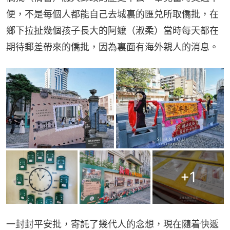
便，不是每個人都能自己去城裏的匯兑所取僑批，在
鄉下拉扯幾個孩子長大的阿嬤（淑柔）當時每天都在
期待郵差帶來的僑批，因為裏面有海外親人的消息。
+
1
一封封平安批，寄託了幾代人的念想，現在隨着快遞