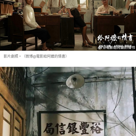
影片劇照。（微博@電影給阿嬤的情書）