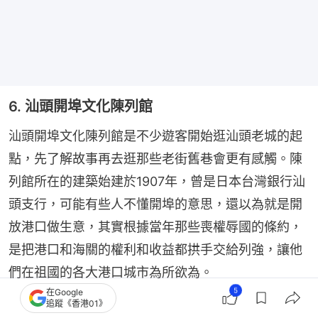
6. 汕頭開埠文化陳列館
汕頭開埠文化陳列館是不少遊客開始逛汕頭老城的起
點，先了解故事再去逛那些老街舊巷會更有感觸。陳
列館所在的建築始建於1907年，曾是日本台灣銀行汕
頭支行，可能有些人不懂開埠的意思，還以為就是開
放港口做生意，其實根據當年那些喪權辱國的條約，
是把港口和海關的權利和收益都拱手交給列強，讓他
們在祖國的各大港口城市為所欲為。
5
在Google
追蹤《香港01》