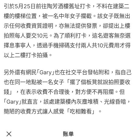
引於5月25日前往陶芳酒樓舊址打卡，不料在建築二
樓的樓梯位置，被一名中年女子攔截。該女子既無出
示任何收費資質證明，亦無法提供發票，卻提出上樓
拍照每人要交10元。為了順利打卡，這名遊客無奈選
擇息事寧人，透過手機掃碼支付兩人共10元費用才得
以上二樓打卡拍攝。
另外還有網民｢Gary｣也在社交平台發帖附和，指自己
也在同一地點被一名女子「擺了個板凳就說拍照要收
錢」，在表示收費不合理後，對方便不再阻攔。但
｢Gary｣就直言，該處建築樓內灰塵堆積、光線昏暗，
簡陋的收費方式讓人感覺「吃相難看」。