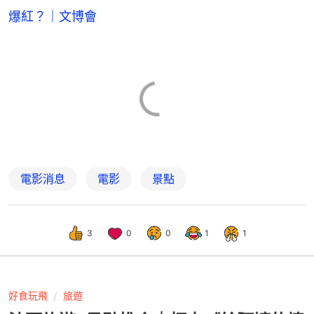
爆紅？｜文博會
電影消息
電影
景點
3
0
0
1
1
好食玩飛
旅遊