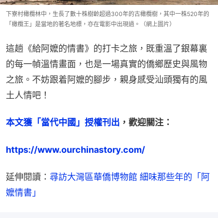
下寮村橄欖林中，生長了數十株樹齡超過300年的古橄欖樹，其中一株520年的
「橄欖王」是當地的著名地標，亦在電影中出現過。（網上圖片）
這趟《給阿嬤的情書》的打卡之旅，既重溫了銀幕裏
的每一幀溫情畫面，也是一場真實的僑鄉歷史與風物
之旅。不妨跟着阿嬤的腳步，親身感受汕頭獨有的風
土人情吧！
本文獲「當代中國」授權刊出
，歡迎關注：
https://www.ourchinastory.com/
延伸閱讀：
尋訪大灣區華僑博物館 細味那些年的「阿
嬤情書」