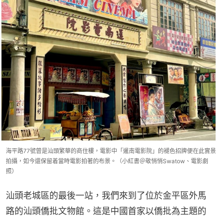
海平路77號曾是汕頭繁華的商住樓，電影中「暹南電影院」的褪色招牌便在此實景
拍攝，如今還保留着當時電影拍著的布景。（小紅書＠敬悄悄Swatow、電影劇
照）
汕頭老城區的最後一站，我們來到了位於金平區外馬
路的汕頭僑批文物館。這是中國首家以僑批為主題的