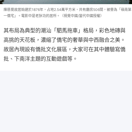
陳慈覺故居始建於1876年，占地2.54萬平方米，共有廳房506間，被譽為「嶺南第
一僑宅」。電影中是老狄功的居所。（視覺中國/當代中國授權）
其布局為典型的潮汕「駟馬拖車」格局，彩色地磚與
高挑的天花板，濃縮了僑宅的奢華與中西融合之美。
故居內現設有僑批文化展區，大家可在其中體驗寫僑
批、下南洋主題的互動遊戲等。