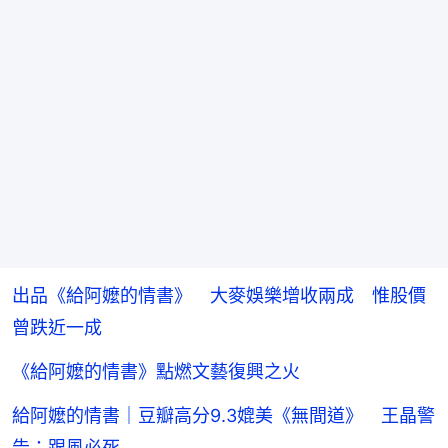
出品《給阿嬤的情書》 大麥娛樂增收兩成 惟股價
曾跌近一成
《給阿嬤的情書》點燃文藝復興之火
給阿嬤的情書｜豆瓣高分9.3媲美《無間道》 王晶警
告：跟風必死