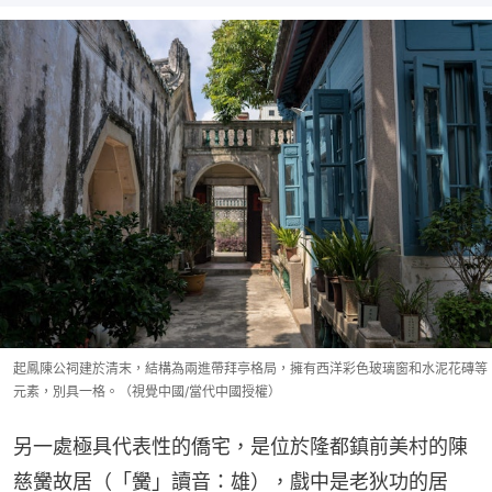
起鳳陳公祠建於清末，結構為兩進帶拜亭格局，擁有西洋彩色玻璃窗和水泥花磚等
元素，別具一格。（視覺中國/當代中國授權）
另一處極具代表性的僑宅，是位於隆都鎮前美村的陳
慈黌故居（「黌」讀音：雄），戲中是老狄功的居