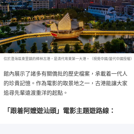
位於澄海區東里鎮的樟林古港，是清代粵東第一大港。（視覺中國/當代中國授權）
館內展示了諸多有關僑批的歷史檔案，承載着一代人
的珍貴記憶。作為電影的取景地之一，古港能讓大家
追尋先輩遠渡重洋的起點。
「跟着阿嬤遊汕頭」電影主題遊路線：