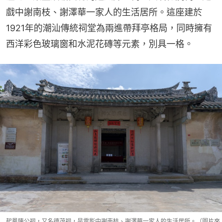
戲中謝南枝、謝澤華一家人的生活居所。這座建於
1921年的潮汕傳統祠堂為兩進帶拜亭格局，同時擁有
西洋彩色玻璃窗和水泥花磚等元素，別具一格。
起鳳陳公祠，又名德茂祠，是電影中謝南枝、謝澤華一家人的生活居所。（圖片來