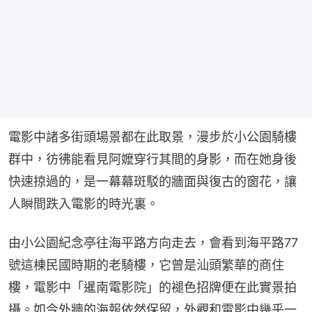
電影中諸多街頭場景都在此取景，漫步於小公園騎樓
群中，彷彿能看見阿嬤穿行其間的身影，而在她身後
快速掠過的，是一幕幕斑駁的牆面與復古的窗花，讓
人瞬間跌入電影的時光裏。
由小公園紀念亭往海平路方向走去，會看到海平路77
號這棟民國時期的老騎樓，它曾是汕頭繁華的商住
樓，電影中「暹南電影院」的褪色招牌便在此實景拍
攝。如今外牆的海報依然保留，外觀和電影中幾乎一