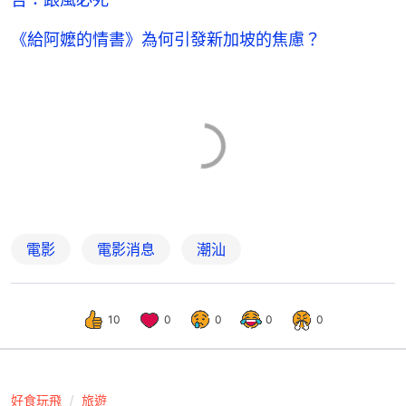
《給阿嬤的情書》為何引發新加坡的焦慮？
電影
電影消息
潮汕
10
0
0
0
0
好食玩飛
旅遊