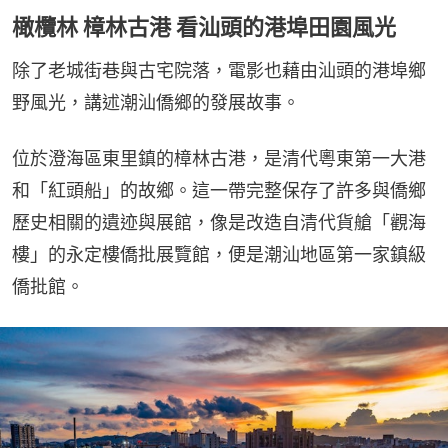
橄欖林 樟林古港 看汕頭的港埠田園風光
除了老城街巷與古宅院落，電影也藉由汕頭的港埠鄉
野風光，講述潮汕僑鄉的發展故事。
位於澄海區東里鎮的樟林古港，是清代粵東第一大港
和「紅頭船」的故鄉。這一帶完整保存了許多與僑鄉
歷史相關的遺迹與展館，像是改造自清代貨艙「觀海
樓」的永定樓僑批展覽館，便是潮汕地區第一家鎮級
僑批館。