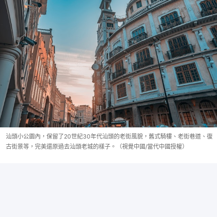
汕頭小公園內，保留了20世紀30年代汕頭的老街風貌，舊式騎樓、老街巷道、復
古街景等，完美還原過去汕頭老城的樣子。（視覺中國/當代中國授權）