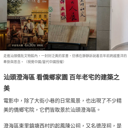
走進汕頭僑批文物館內，一封封泛黃的家書，彷彿在靜靜訴說着百年前跨越重洋的
牽掛與思念。（視覺中國/當代中國授權）
汕頭澄海區 看僑鄉家園 百年老宅的建築之
美
電影中，除了大街小巷的日常風景，也出現了不少精
美的僑鄉宅院，它們皆取景於汕頭澄海區。
澄海區東里鎮塘西村的起鳳陳公祠，又名德茂祠，是