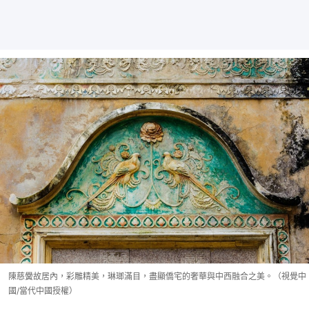
陳慈黌故居內，彩雕精美，琳瑯滿目，盡顯僑宅的奢華與中西融合之美。（視覺中
國/當代中國授權）