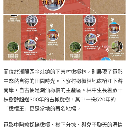
而位於潮陽區金灶鎮的下寮村橄欖林，則展現了電影
中悠然自得的田園時光。下寮村橄欖林地處榕江下游
南岸，自古便是潮汕橄欖的主產區。林中生長着數十
株樹齡超過300年的古橄欖樹，其中一株520年的
「橄欖王」更是當地的著名地標。
電影中阿嬤採摘橄欖、樹下分揀、與兒子聊天的溫情