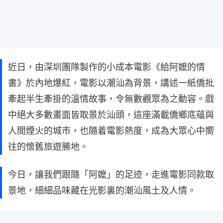
近日，由深圳團隊製作的小成本電影《給阿嬤的情
書》於內地爆紅，電影以潮汕為背景，講述一紙僑批
牽起半生牽掛的溫情故事，令無數觀眾為之動容。戲
中絕大多數畫面皆取景於汕頭，這座滿載僑鄉底蘊與
人間煙火的城市，也隨着電影熱度，成為大眾心中嚮
往的懷舊旅遊勝地。
今日，讓我們跟隨「阿嬤」的足迹，走進電影同款取
景地，細細品味藏在光影裏的潮汕風土及人情。