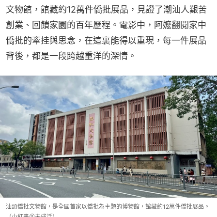
文物館，館藏約12萬件僑批展品，見證了潮汕人艱苦
創業、回饋家園的百年歷程。電影中，阿嬤翻閱家中
僑批的牽挂與思念，在這裏能得以重現，每一件展品
背後，都是一段跨越重洋的深情。
汕頭僑批文物館，是全國首家以僑批為主題的博物館，館藏約12萬件僑批展品。
（小紅書＠未成活）