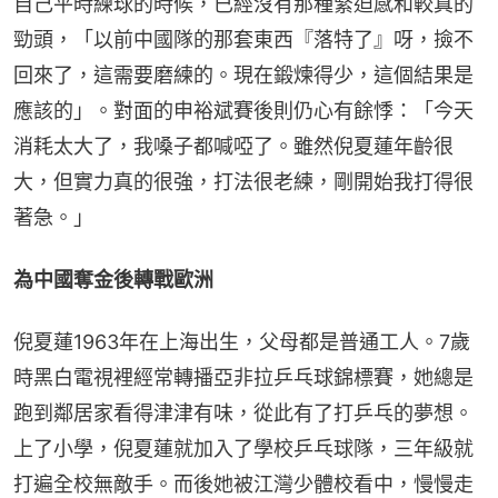
自己平時練球的時候，已經沒有那種緊迫感和較真的
勁頭，「以前中國隊的那套東西『落特了』呀，撿不
回來了，這需要磨練的。現在鍛煉得少，這個結果是
應該的」。對面的申裕斌賽後則仍心有餘悸：「今天
消耗太大了，我嗓子都喊啞了。雖然倪夏蓮年齡很
大，但實力真的很強，打法很老練，剛開始我打得很
著急。」
為中國奪金後轉戰歐洲
倪夏蓮1963年在上海出生，父母都是普通工人。7歲
時黑白電視裡經常轉播亞非拉乒乓球錦標賽，她總是
跑到鄰居家看得津津有味，從此有了打乒乓的夢想。
上了小學，倪夏蓮就加入了學校乒乓球隊，三年級就
打遍全校無敵手。而後她被江灣少體校看中，慢慢走