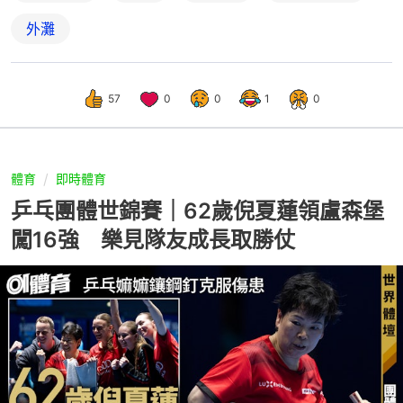
外灘
57
0
0
1
0
體育
即時體育
乒乓團體世錦賽｜62歲倪夏蓮領盧森堡
闖16強 樂見隊友成長取勝仗