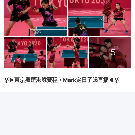
+
5
🥇▶️東京奧運港隊賽程，Mark定日子睇直播◀️🥇