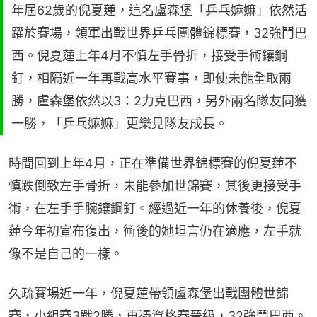
年屆62歲的倪夏蓮，這名盧森堡「乒乓嫲嫲」依然活
躍於賽場，領軍出戰世界乒乓團體錦標賽，32強鬥巴
西。倪夏蓮上年4月不慎左手骨折，接受手術鑲鋼
釘，相隔近一年再戰高水平賽事，即使未能全取兩
勝，盧森堡依然以3：2力克巴西，另外兩名隊友同獲
一勝，「乒乓嫲嫲」更樂見隊友成長。
時間回到上年4月，正在準備世界錦標賽的倪夏蓮不
慎跌倒致左手骨折，未能參加世錦賽，其後更接受手
術，在左手手腕鑲鋼釘。經過近一年的休養後，倪夏
蓮今年初宣布復出，術後的她坦言仍在適應，左手就
像不是自己的一樣。
久疏賽場近一年，倪夏蓮帶領盧森堡出戰團體世錦
賽，小組賽3戰2勝，再憑資格賽晉級，32強鬥巴西。