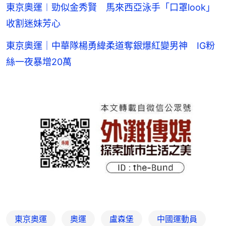
東京奧運︱勁似金秀賢 馬來西亞泳手「口罩look」
收割迷妹芳心
東京奧運｜中華隊楊勇緯柔道奪銀爆紅變男神 IG粉
絲一夜暴增20萬
東京奧運
奧運
盧森堡
中國運動員