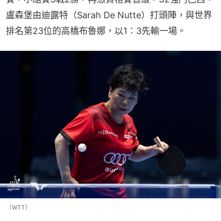
盧森堡由迪露特（Sarah De Nutte）打頭陣，與世界
排名第23位的高橋布魯娜，以1：3先輸一場。
（WTT）