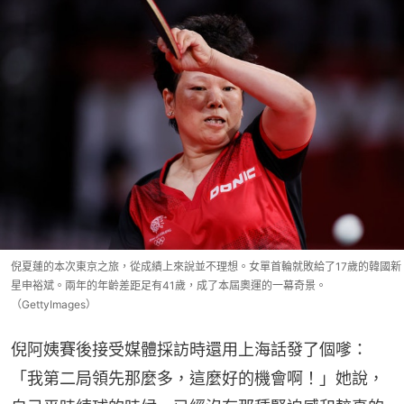
倪夏蓮的本次東京之旅，從成績上來說並不理想。女單首輪就敗給了17歲的韓國新
星申裕斌。兩年的年齡差距足有41歲，成了本屆奧運的一幕奇景。
（GettyImages）
倪阿姨賽後接受媒體採訪時還用上海話發了個嗲：
「我第二局領先那麼多，這麼好的機會啊！」她說，