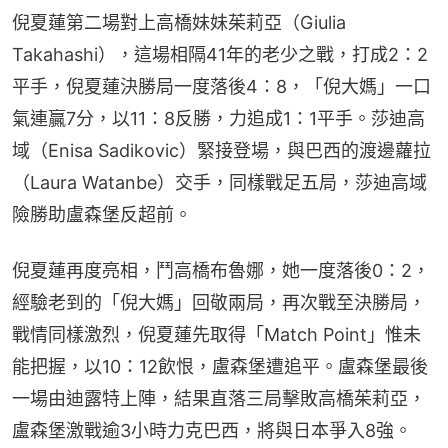
倪夏蓮第二場對上高橋妹妹茱莉亞（Giulia 
Takahashi），這場相隔41年的老少之戰，打成2：2
平手，倪夏蓮決勝局一度落後4：8，「倪大媽」一口
氣連贏7分，以11：8反勝，力追成1：1平手。莎迪高
域（Enisa Sadikovic）緊接登場，與巴西的渡邊蘿拉
（Laura Watanbe）交手，同樣戰足五局，莎迪高域
險勝助盧森堡反超前。
倪夏蓮再度亮相，鬥高橋布魯娜，她一度落後0：2，
經驗老到的「倪大媽」回敬兩局，再次戰至決勝局，
戰情同樣激烈，倪夏蓮先取得「Match Point」惟未
能把握，以10：12飲恨，盧森堡遭追平。盧森堡最後
一場由迪露特上陣，結果直落三局擊敗高橋茱莉亞，
盧森堡激戰逾3小時力克巴西，將與日本爭入8強。