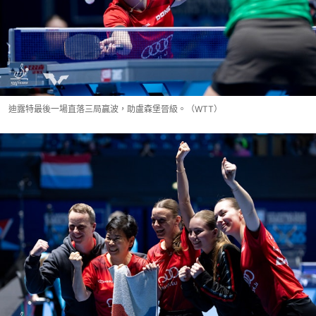
迪露特最後一場直落三局贏波，助盧森堡晉級。（WTT）