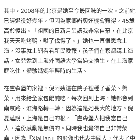
其中，2008年的北京是她至今最回味的一次。之前她
已經退役好幾年，但因為家鄉辦奧運機會難得，45歲
高齡復出。「祖國的日新月異讓我非常自豪，在北京
我天天吃烤鴨，嗲了伐得了。」她也一直很思念上
海，沒事就上網看看新民晚報，孩子們在家都講上海
話，女兒還到上海外國語大學當過交換生，在上海家
庭吃住，體驗媽媽年輕時的生活。
在盧森堡的家裡，倪阿姨還在院子裡種了香菜、薺
菜，用來給全家包餛飩吃。每次回到上海，她都會到
南京路、淮海路轉一轉，因為這是她長大的地方。倪
夏蓮說，上海是自己的根。「盧森堡人把我當自己
人，這份感動是無價的。同時我也覺得自己非常榮
幸，因為『XiaLian』的形像也代表中國人，代表了中