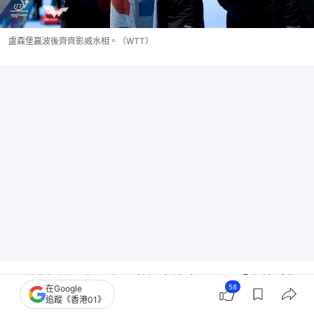
盧森堡贏波後齊齊影威水相。（WTT）
闊別賽場近一年，倪夏蓮坦言適應需時，「之前受傷
58
在Google
追蹤《香港01》
休養一年，在大賽的節奏上還有點跟不上，而且我想