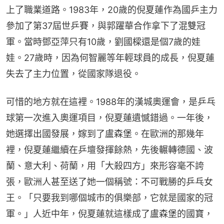
上了職業道路。1983年，20歲的倪夏蓮作為國乒主力
參加了第37屆世乒賽，與郭躍華合作拿下了混雙冠
軍。當時鄧亞萍只有10歲，劉國樑還是個7歲的娃
娃。27歲時，因為何智麗等年輕球員的成長，倪夏蓮
失去了主力位置，從國家隊退役。
可惜的地方就在這裡。1988年的漢城奧運會，是乒乓
球第一次進入奧運項目，倪夏蓮遺憾錯過。一年後，
她選擇出國發展，嫁到了盧森堡。在歐洲的那幾年
裡，倪夏蓮繼續在乒壇發揮餘熱，先後輾轉德國、波
蘭、意大利、荷蘭，用「大殺四方」來形容毫不誇
張，歐洲人甚至送了她一個稱號：不可戰勝的乒乓女
王。「只要我到哪個城市的俱樂部，它就是國家的冠
軍。」人近中年，倪夏蓮就這樣成了盧森堡的國寶，