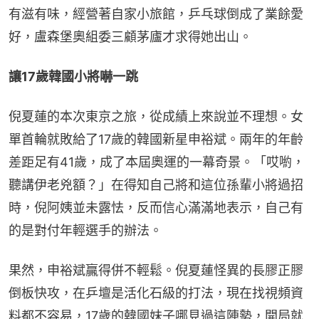
有滋有味，經營著自家小旅館，乒乓球倒成了業餘愛
好，盧森堡奧組委三顧茅廬才求得她出山。
讓17歲韓國小將嚇一跳
倪夏蓮的本次東京之旅，從成績上來說並不理想。女
單首輪就敗給了17歲的韓國新星申裕斌。兩年的年齡
差距足有41歲，成了本屆奧運的一幕奇景。「哎喲，
聽講伊老兇額？」在得知自己將和這位孫輩小將過招
時，倪阿姨並未露怯，反而信心滿滿地表示，自己有
的是對付年輕選手的辦法。
果然，申裕斌贏得併不輕鬆。倪夏蓮怪異的長膠正膠
倒板快攻，在乒壇是活化石級的打法，現在找視頻資
料都不容易，17歲的韓國妹子哪見過這陣勢，開局就