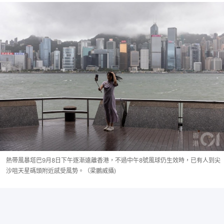
熱帶風暴塔巴9月8日下午逐漸遠離香港，不過中午8號風球仍生效時，已有人到尖
沙咀天星碼頭附近感受風勢。（梁鵬威攝)