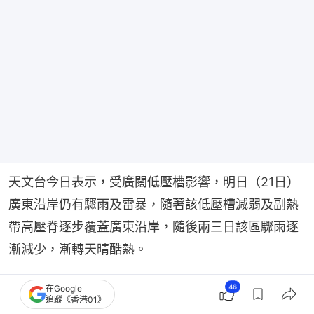
天文台今日表示，受廣闊低壓槽影響，明日（21日）
廣東沿岸仍有驟雨及雷暴，隨著該低壓槽減弱及副熱
帶高壓脊逐步覆蓋廣東沿岸，隨後兩三日該區驟雨逐
漸減少，漸轉天晴酷熱。
料周末期間大致移向廣東沿岸一帶 天文台：路
46
在Google
追蹤《香港01》