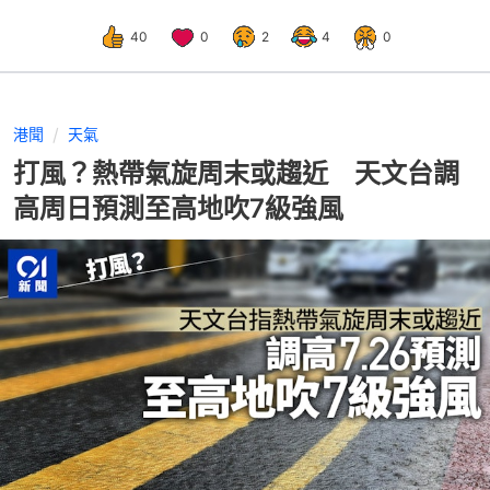
40
0
2
4
0
港聞
天氣
打風？熱帶氣旋周末或趨近 天文台調
高周日預測至高地吹7級強風