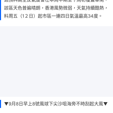
該區天色普遍晴朗，香港風勢微弱，天氣持續酷熱，
料周五（1２日）起市區一連四日氣溫最高34度。
▼9月8日早上8號風球下尖沙咀海旁不時刮起大風▼