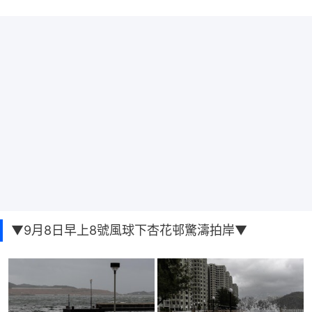
▼9月8日早上8號風球下杏花邨驚濤拍岸▼