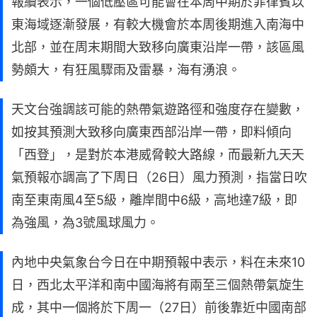
報續表示，一個低壓區可能會在本周中期於菲律賓以
東海域逐漸發展，有較大機會於本周後期進入南海中
北部，並在周末期間大致移向廣東沿岸一帶，該區風
勢頗大，有狂風驟雨及雷暴，海有湧浪。
天文台強調該可能的熱帶氣遊路徑和強度存在變數，
如按其預測大致移向廣東西部沿岸一帶，即料傾向
「西登」，是對於本港威脅較大路線，而最新九天天
氣預報亦調高了下周日（26日）風力預測，指當日吹
南至東南風4至5級，離岸間中6級，高地達7級，即
為強風，為3號風球風力。
內地中央氣象台今日在中期預報中表示，料在未來10
日，西北太平洋和南中國海將有兩至三個熱帶氣旋生
成，其中一個將於下周一（27日）前後靠近中國南部