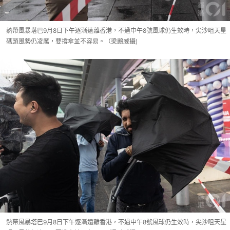
熱帶風暴塔巴9月8日下午逐漸遠離香港，不過中午8號風球仍生效時，尖沙咀天星
碼頭風勢仍凌厲，要撐傘並不容易。（梁鵬威攝)
熱帶風暴塔巴9月8日下午逐漸遠離香港，不過中午8號風球仍生效時，尖沙咀天星