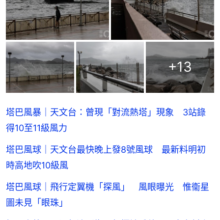
+
13
塔巴風暴｜天文台：曾現「對流熱塔」現象 3站錄
得10至11級風力
塔巴風球｜天文台最快晚上發8號風球 最新料明初
時高地吹10級風
塔巴風球｜飛行定翼機「探風」 風眼曝光 惟衞星
圖未見「眼珠」