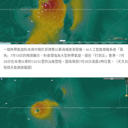
一個熱帶氣旋料本周中期於菲律賓以東海域逐漸發展。AI人工智能預報系統「風
烏」7月19日的預測顯示，料會增強為大型熱帶氣旋，接近「打到正」香港，7月
26日在本港以東約130公里的汕尾登陸。圖為預測7月26日凌晨2時位置。（天文台
地球天氣網頁截圖）