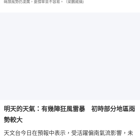
碼頭風勢仍凌厲，要撐傘並不容易。（梁鵬威攝)
明天的天氣：有幾陣狂風雷暴 初時部分地區雨
勢較大
天文台今日在預報中表示，受活躍偏南氣流影響，未