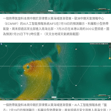
一個熱帶氣旋料本周中期於菲律賓以東海域逐漸發展。歐洲中期天氣預報中心
（ECMWF）的AI人工智能預報系統AIFS在7月19日的預測顯示，料屬較小型熱帶
氣旋，周末掠過呂宋北部進入南海北部，7月25日在本港以南約300公里掠過。圖
為預測7月25日下午2時位置。（天文台地球天氣網頁截圖）
一個熱帶氣旋料本周中期於菲律賓以東海域逐漸發展。AI人工智能預報系統「盤
古」7月19日的預測顯示，料屬中型熱帶氣旋，周末掠過呂宋北部進入南海北部，7