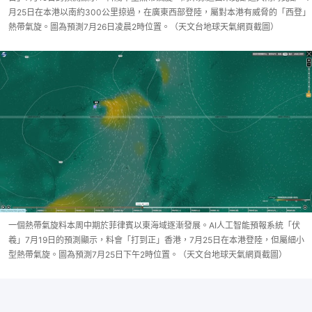
月25日在本港以南約300公里掠過，在廣東西部登陸，屬對本港有威脅的「西登」
熱帶氣旋。圖為預測7月26日凌晨2時位置。（天文台地球天氣網頁截圖）
一個熱帶氣旋料本周中期於菲律賓以東海域逐漸發展。AI人工智能預報系統「伏
羲」7月19日的預測顯示，料會「打到正」香港，7月25日在本港登陸，但屬細小
型熱帶氣旋。圖為預測7月25日下午2時位置。（天文台地球天氣網頁截圖）