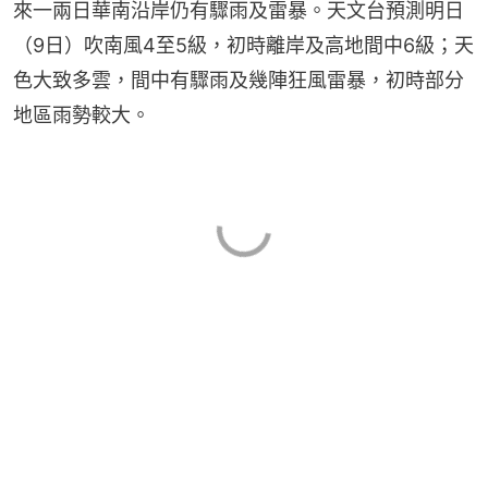
來一兩日華南沿岸仍有驟雨及雷暴。天文台預測明日
（9日）吹南風4至5級，初時離岸及高地間中6級；天
色大致多雲，間中有驟雨及幾陣狂風雷暴，初時部分
地區雨勢較大。