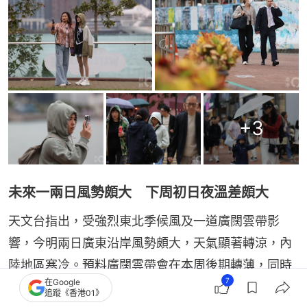
+
3
未來一兩日風勢頗大 下周初日夜溫差頗大
天文台指出，受強烈東北季候風及一道廣闊雲帶影
響，今明兩日廣東沿岸風勢頗大，天氣顯著轉涼，內
陸地區寒冷。預料廣闊雲帶會在本周後期轉薄，同時
7
在Google
東北季候風亦逐步緩和，華南地區天色好轉，氣溫逐
追蹤《香港01》