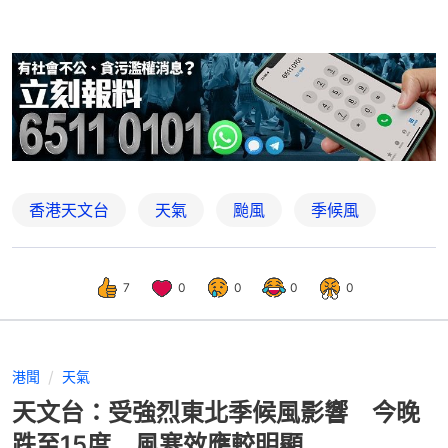
香港天文台
天氣
颱風
季候風
7
0
0
0
0
港聞
天氣
天文台：受強烈東北季候風影響 今晚
跌至15度 風寒效應較明顯