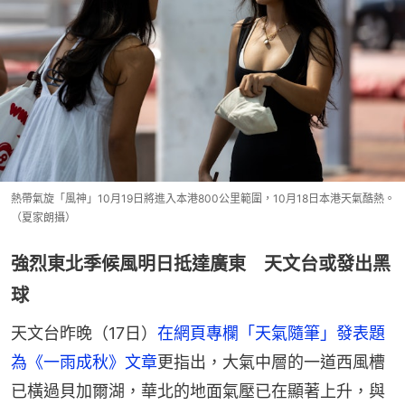
熱帶氣旋「風神」10月19日將進入本港800公里範圍，10月18日本港天氣酷熱。
（夏家朗攝）
強烈東北季候風明日抵達廣東 天文台或發出黑
球
天文台昨晚（17日）
在網頁專欄「天氣隨筆」發表題
為《一雨成秋》文章
更指出，大氣中層的一道西風槽
已橫過貝加爾湖，華北的地面氣壓已在顯著上升，與