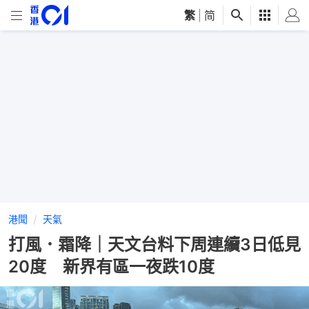
繁
|
简
港聞
天氣
打風．霜降｜天文台料下周連續3日低見
20度 新界有區一夜跌10度