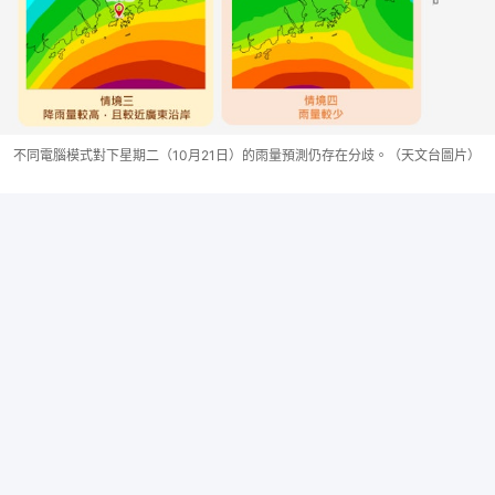
不同電腦模式對下星期二（10月21日）的雨量預測仍存在分歧。（天文台圖片）