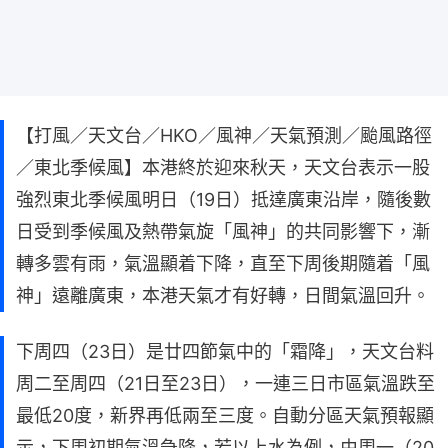
【打風／天文台／HKO／風神／天氣預測／颱風路徑
／東北季候風】本港終於迎來秋天，天文台表示一股
強烈東北季候風明日（19日）抵達廣東沿岸，隨後數
日受到季候風及熱帶氣旋「風神」的共同影響下，漸
轉多雲有雨，氣溫顯着下降，直至下周後期隨着「風
神」遠離廣東，本港天氣才有好轉，日間氣溫回升。
下周四（23日）是廿四節氣中的「霜降」，天文台料
周二至周四（21日至23日），一連三日市區氣溫跌至
最低20度，新界再低兩至三度。自動分區天氣預報顯
示，下周初期氣溫急降，若以上水為例，由周一（20