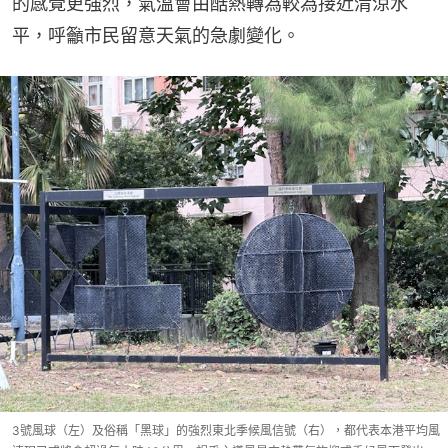
的感覺更強烈，氣溫會由酷熱轉為較為接近清涼水
平，呼籲市民留意天氣的急劇變化。
3號風球（左）及俗稱「黑球」的強烈東北季候風信號（右），都代表本港平均風