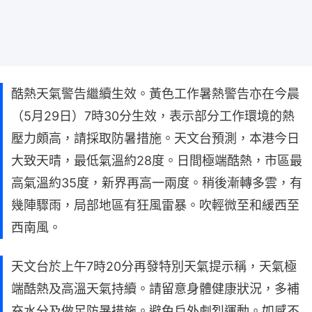
酷熱天氣警告繼續生效。黃色工作暑熱警告亦在今晨
（5月29日）7時30分生效，表示部分工作環境的熱
壓力頗高，請採取防暑措施。天文台預測，本港今日
大致天晴，最低氣溫約28度。日間極端酷熱，市區最
高氣溫約35度，新界再高一兩度。稍後漸轉多雲，有
幾陣驟雨，局部地區有狂風雷暴。吹輕微至和緩西至
西南風。
天文台於上午7時20分再發特別天氣提示稱，天氣極
端酷熱及高溫天氣持續。請留意身體健康狀況，多補
充水分及做足防暑措施。避免戶外劇烈運動。如感不