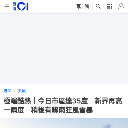
繁
|
简
港聞
天氣
極端酷熱｜今日市區達35度 新界再高
一兩度 稍後有驟雨狂風雷暴