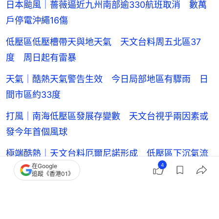
日本颱風｜薔薇逼近九州南部逾330航班取消 數萬
戶停電沖繩16傷
低壓區低壓槽帶天與地天氣 天文台料周五北區37
度 周日起有雷暴
天氣｜酷熱天氣警告生效 今日局部地區有驟雨 日
間市區約33度
打風｜南海低壓區發展存變數 天文台視乎兩因素或
發今年首個風球
極端酷熱｜天文台料厄爾尼諾形成 低壓區下沉氣流
4
在Google
影響周五飆35度
追蹤《香港01》