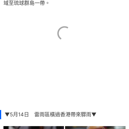
域至琉球群島一帶。
▼5月14日 雷雨區橫過香港帶來驟雨▼