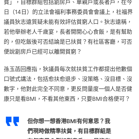
貧」，目標群組包括劏房戶、單親戶或長者戶，在今
日（14日）的立法會福利事務委員會會議上，社福界
議員狄志遠質疑未能有效評估貧窮人口。狄志遠稱，
若他舉辦老人千歲宴，長者開開心心食飯，是有幫助
的，但吃飯後可否結論是已扶貧？有社區客廳，可否
便說劏房戶已經可以離開貧窮？
孫玉菡回應指，狄議員每次就扶貧工作都提出他數個
口號式講法，包括愈扶愈退步、沒策略、沒目標、沒
數字，他對此完全不同意，更反問量度一個人是否健
康只是看BMI，不看其他東西，只要BMI合格便可？
但你想一想香港BMI有何意思？我
們現時做精準扶貧，有目標群組是