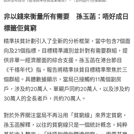
政府發布首份《香港精準扶貧成果報告》。（資料圖片/任葆穎攝）
非以錢來衡量所有需要 孫玉菡：唔好成日
標籤佢貧窮
精準扶貧計劃引入了全新的分析框架，當中包含7個面
向及21個指標，目標精準識別並針對有需要群組，提
供非單一經濟層面的綜合支援。孫玉菡在港台節目
《千禧年代》指，報告將精準扶貧目標精準聚焦於三
個群組。具體數據顯示，當局已接觸約11萬個劏房
戶，涉及約20萬人、單親戶同約20萬人，以及涉及約
30萬人的全長者戶，共約70萬人。
對於外界關注當局不再沿用「貧窮線」來界定貧窮，
孫玉菡解釋，以往的貧窮線只是一個統計概念，純粹