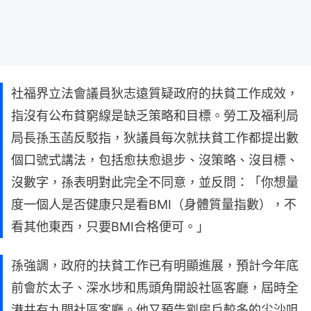
社福界立法會議員狄志遠質疑政府的扶貧工作成效，
指沒有公布貧窮線是缺乏策略和目標。勞工及福利局
局長孫玉菡反駁指，狄議員每次就扶貧工作都提出數
個口號式講法，包括愈扶愈退步、沒策略、沒目標、
沒數字，孫表明對此完全不同意，並反問：「你想量
度一個人是否健康只是看BMI（身體質量指數），不
看其他東西，只要BMI合格便可。」
孫強調，政府的扶貧工作已有明顯進展，預計今年底
前會於太子、深水埗和馬頭角開設社區客廳，屆時全
港共有九間社區客廳。他又預告劏房戶較多的尖沙咀