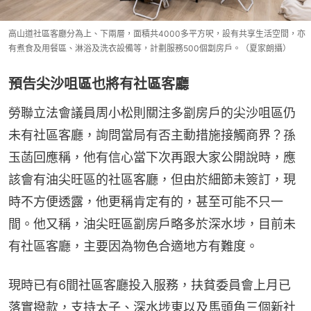
高山道社區客廳分為上、下兩層，面積共4000多平方呎，設有共享生活空間，亦
有煮食及用餐區、淋浴及洗衣設備等，計劃服務500個劏房戶。（夏家朗攝）
預告尖沙咀區也將有社區客廳
勞聯立法會議員周小松則關注多劏房戶的尖沙咀區仍
未有社區客廳，詢問當局有否主動措施接觸商界？孫
玉菡回應稱，他有信心當下次再跟大家公開說時，應
該會有油尖旺區的社區客廳，但由於細節未簽訂，現
時不方便透露，他更稱肯定有的，甚至可能不只一
間。他又稱，油尖旺區劏房戶略多於深水埗，目前未
有社區客廳，主要因為物色合適地方有難度。
現時已有6間社區客廳投入服務，扶貧委員會上月已
落實撥款，支持太子、深水埗東以及馬頭角三個新社