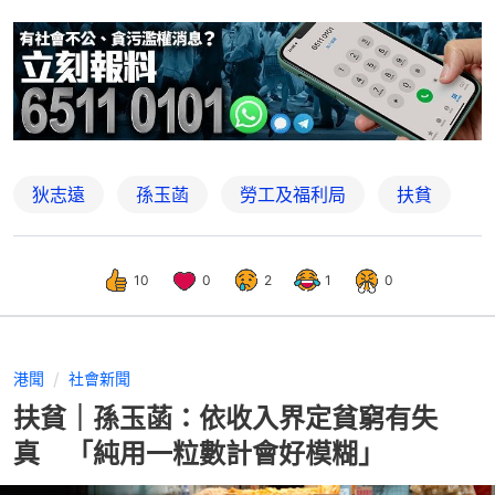
狄志遠
孫玉菡
勞工及福利局
扶貧
10
0
2
1
0
港聞
社會新聞
扶貧｜孫玉菡：依收入界定貧窮有失
真 「純用一粒數計會好模糊」