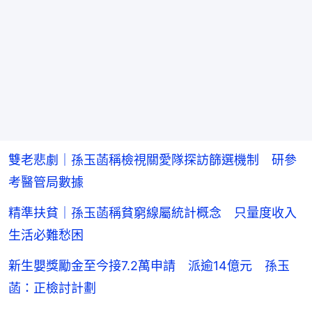
雙老悲劇｜孫玉菡稱檢視關愛隊探訪篩選機制 研參
考醫管局數據
精準扶貧｜孫玉菡稱貧窮線屬統計概念 只量度收入
生活必難愁困
新生嬰獎勵金至今接7.2萬申請 派逾14億元 孫玉
菡：正檢討計劃