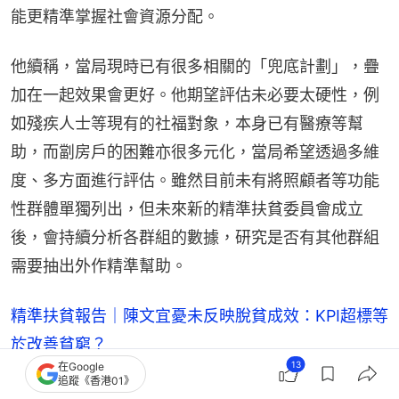
能更精準掌握社會資源分配。
他續稱，當局現時已有很多相關的「兜底計劃」，疊
加在一起效果會更好。他期望評估未必要太硬性，例
如殘疾人士等現有的社福對象，本身已有醫療等幫
助，而劏房戶的困難亦很多元化，當局希望透過多維
度、多方面進行評估。雖然目前未有將照顧者等功能
性群體單獨列出，但未來新的精準扶貧委員會成立
後，會持續分析各群組的數據，研究是否有其他群組
需要抽出外作精準幫助。
精準扶貧報告｜陳文宜憂未反映脫貧成效：KPI超標等
於改善貧窮？
13
在Google
「精準扶貧」變「精準暪貧」？管浩鳴料為免爭拗：
追蹤《香港01》