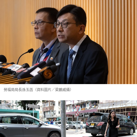
勞福局局長孫玉菡（資料圖片／梁鵬威攝）