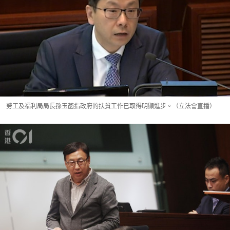
勞工及福利局局長孫玉菡指政府的扶貧工作已取得明顯進步。（立法會直播）