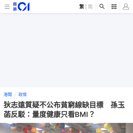
繁
|
简
港聞
政情
狄志遠質疑不公布貧窮線缺目標 孫玉
菡反駁：量度健康只看BMI？