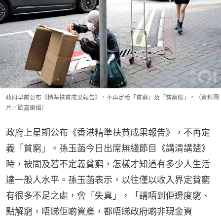
政府早前公布《精準扶貧成果報告》，不再定義「貧窮」及「貧窮線」。（資料圖
片／歐嘉樂攝）
政府上星期公布《香港精準扶貧成果報告》，不再定
義「貧窮」。孫玉菡今日出席無綫節目《講清講楚》
時，被問及若不定義貧窮，怎樣才知道有多少人生活
達一般人水平。孫玉菡表示，以往僅以收入界定貧窮
有很多不足之處，會「失真」，「講唔到佢邊度窮、
點解窮，唔睇佢啲資產，都唔睇政府啲非現金資