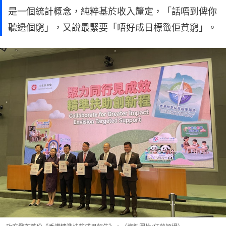
是一個統計概念，純粹基於收入釐定，「話唔到俾你
聽邊個窮」，又說最緊要「唔好成日標籤佢貧窮」。