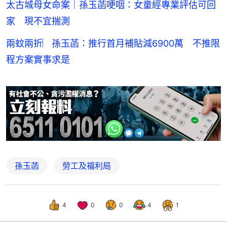
太古城母女命案｜孫玉菡哽咽：女童經專業評估可回
家 現不宜揣測
兩蚊兩折︳孫玉菡：推行首月補貼減6900萬 不推限
程方案實事求是
孫玉菡
勞工及福利局
4
0
0
4
1