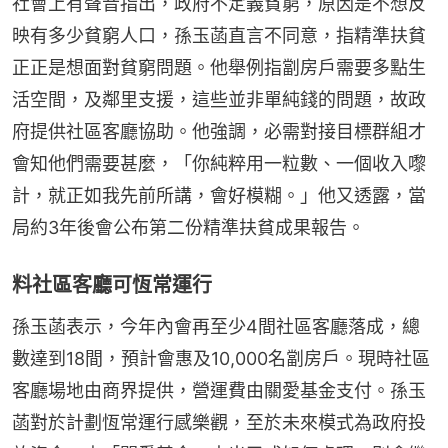
社會上有聲音指出，政府不定義貧窮，原因是不想反
映有多少貧窮人口，孫玉菡直言不同意，指精準扶貧
正正是想面對貧窮問題。他舉例指劏房戶需要多點生
活空間，及鄰里支援，這些並非單純錢的問題，故政
府提供社區客廳協助。他強調，必需對接目標群組才
會知他們需要甚麼，「你純粹用一粒數、一個收入嚟
計，就正如我先前所講，會好模糊。」他又透露，當
局約3年後會公布第二份精準扶貧成果報告。
料社區客廳可恆常運行
孫玉菡表示，今年內會再至少4間社區客廳落成，總
數達到18間，預計會惠及10,000名劏房戶。現時社區
客廳場地由商界提供，營運費由關愛基金支付。孫玉
菡對於計劃恆常運行感樂觀，至於未來模式為政府投