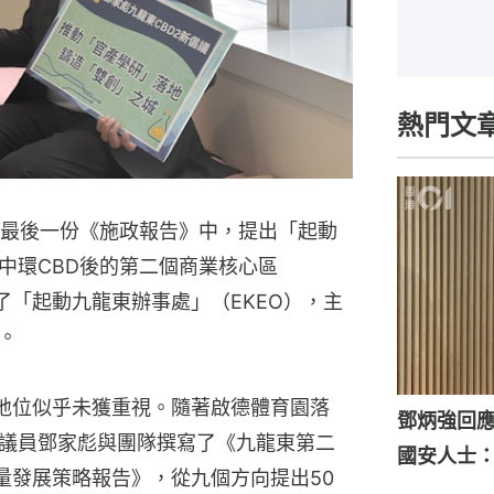
熱門文
的最後一份《施政報告》中，提出「起動
中環CBD後的第二個商業核心區
了「起動九龍東辦事處」（EKEO），主
。
的地位似乎未獲重視。隨著啟德體育園落
鄧炳強回
議員鄧家彪與團隊撰寫了《九龍東第二
國安人士
量發展策略報告》，從九個方向提出50