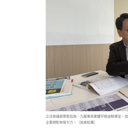
立法會議員鄧家彪指，九龍東商業樓宇租金較便宜，加
企業絕對有吸引力。（吳美松攝）