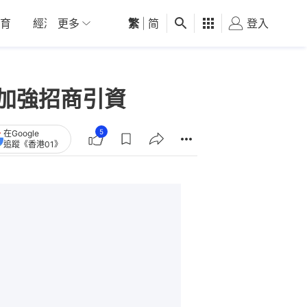
育
經濟
更多
01深圳
繁
觀點
|
简
健康
好食玩飛
登入
女
加強招商引資
5
在Google
追蹤《香港01》