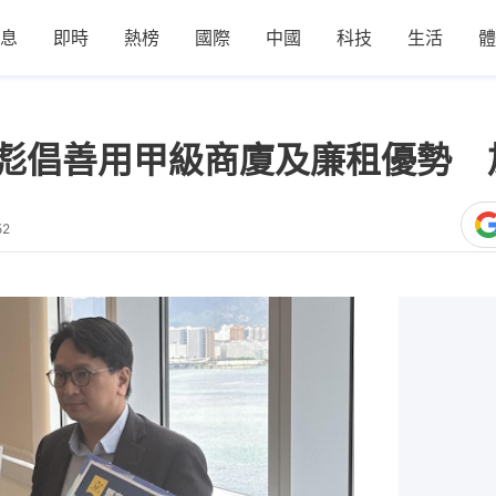
息
即時
熱榜
國際
中國
科技
生活
體
家彪倡善用甲級商廈及廉租優勢 
52