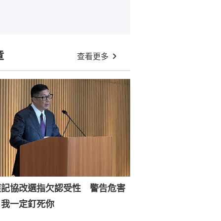
章
查看更多
應記協改選指欠認受性 警告危害
：我一定釘死你