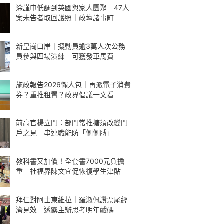
涂謹申低調到英國與家人團聚 47人
案未告者取回護照｜政壇諸事町
新皇崗口岸｜擬動員逾3萬人次公務
員參與四場演練 可獲發車馬費
施政報告2026懶人包｜再派電子消費
券？重推租置？政界倡議一文看
前高官楊立門：部門常推搪須改變門
戶之見 串連職能防「側側膊」
教科書又加價！全套書7000元負擔
重 社福界陳文宜促恢復學生津貼
拜仁對阿士東維拉｜羅淑佩讚票尾經
濟見效 透露主辦思考明年戲碼