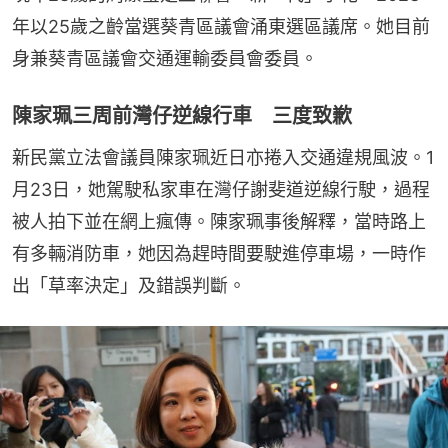
年以25歲之齡當選葵青區議會涌東選區議席。她目前
身兼葵青區議會交通運輸委員會委員。
陳家珮三周前灣仔逆線行車 三度致歉
新民黨立法會議員陳家珮近日亦捲入交通違規風波。1
月23日，她駕駛私家車在灣仔謝斐道逆線行駛，過程
被人拍下並在網上瘋傳。陳家珮事後解釋，當時路上
有多輛消防車，她因為趕時間要駛進停車場，一時作
出「草率決定」及錯誤判斷。