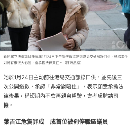
新民黨立法會議員陳家珮1月24日下午就逆線駕駛到港島交通部錄口供。她指事件
對她有很很大影響，會承擔法律責任。（陳浩然攝）
她於1月24日主動前往港島交通部錄口供，並先後三
次公開道歉，承認「非常對唔住」，表示願意承擔法
律後果，稱短期內不會再親自駕駛，會考慮聘請司
機。
葉吉江危駕罪成 成首位被罰停職區議員