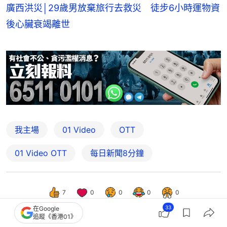
廣西洪災│29歲男放棄旅行去救災 徒步6小時運物資
後心臟衰竭離世
我主場
01 Video
OTT
01‌ ‌Video‌ ‌OTT
每日新聞8分鐘
7
0
0
0
0
33
在Google
追蹤《香港01》