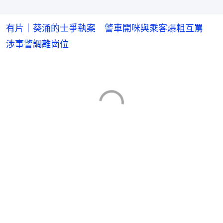
有片｜葵涌的士爭執案 警車開咪與乘客爆粗互罵
涉事警調離崗位