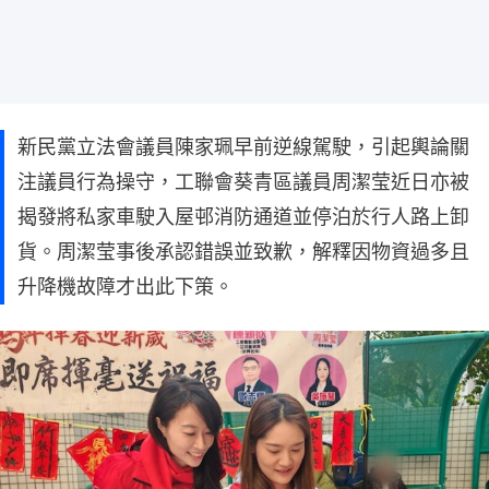
新民黨立法會議員陳家珮早前逆線駕駛，引起輿論關
注議員行為操守，工聯會葵青區議員周潔莹近日亦被
揭發將私家車駛入屋邨消防通道並停泊於行人路上卸
貨。周潔莹事後承認錯誤並致歉，解釋因物資過多且
升降機故障才出此下策。