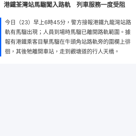
港鐵荃灣站馬騮闖入路軌 列車服務一度受阻
今日（23）早上6時45分，警方接報港鐵九龍灣站路
軌有馬騮出現；人員到場時馬騮已離開路軌範圍。據
報有港鐵乘客目擊馬騮在牛頭角站路軌旁的圍欄上徘
徊，其後牠離開車站，走到觀塘道的行人天橋。