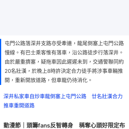
屯門公路落深井支路亦受牽連，龍尾倒塞上屯門公路
慢線。有巴士乘客惟有落車，沿公路徒步行落深井。
由於嚴重擠塞，疑拖車因此遲遲未到，交通警聯同約
20名壯漢，於晚上8時許決定合力徒手將涉事車輛推
開，重新開放道路，但車龍仍待消化。
深井私家車自炒車龍倒塞上屯門公路 廿名壯漢合力
推車重開道路
動漫節｜頭籌fans反智轉身 稱奪心頭好限定布