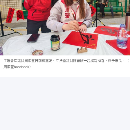
工聯會區議員周潔莹日前與黨友、立法會議員陳穎欣一起撰寫揮春，派予市民。（
周潔莹facebook）