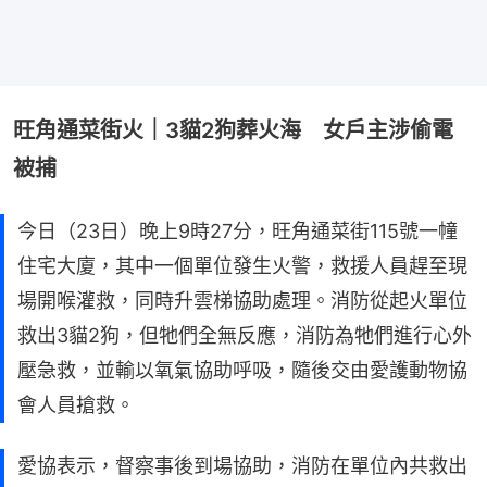
旺角通菜街火｜3貓2狗葬火海 女戶主涉偷電
被捕
今日（23日）晚上9時27分，旺角通菜街115號一幢
住宅大廈，其中一個單位發生火警，救援人員趕至現
場開喉灌救，同時升雲梯協助處理。消防從起火單位
救出3貓2狗，但牠們全無反應，消防為牠們進行心外
壓急救，並輸以氧氣協助呼吸，隨後交由愛護動物協
會人員搶救。
愛協表示，督察事後到場協助，消防在單位內共救出