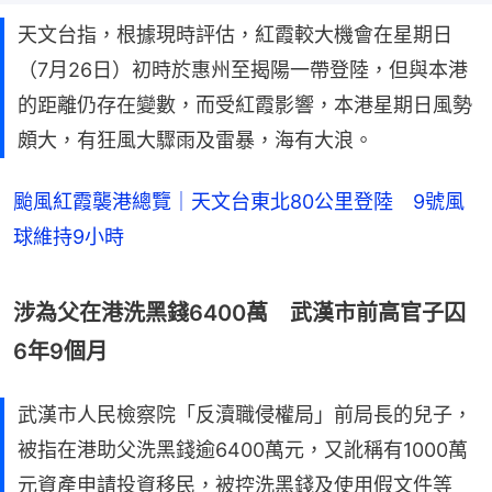
天文台指，根據現時評估，紅霞較大機會在星期日
（7月26日）初時於惠州至揭陽一帶登陸，但與本港
的距離仍存在變數，而受紅霞影響，本港星期日風勢
頗大，有狂風大驟雨及雷暴，海有大浪。
颱風紅霞襲港總覽｜天文台東北80公里登陸 9號風
球維持9小時
涉為父在港洗黑錢6400萬 武漢市前高官子囚
6年9個月
武漢市人民檢察院「反瀆職侵權局」前局長的兒子，
被指在港助父洗黑錢逾6400萬元，又訛稱有1000萬
元資產申請投資移民，被控洗黑錢及使用假文件等