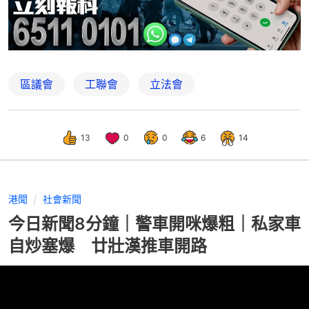
區議會
工聯會
立法會
13
0
0
6
14
港聞
社會新聞
今日新聞8分鐘｜警車開咪爆粗｜私家車
自炒塞爆 廿壯漢推車開路