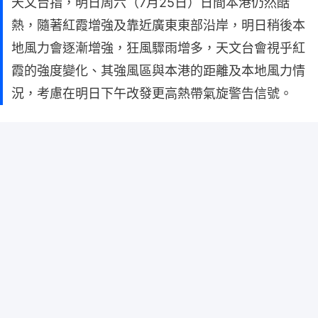
天文台指，明日周六（7月25日）日間本港仍然酷
熱，隨著紅霞增強及靠近廣東東部沿岸，明日稍後本
地風力會逐漸增強，狂風驟雨增多，天文台會視乎紅
霞的強度變化、其強風區與本港的距離及本地風力情
況，考慮在明日下午改發更高熱帶氣旋警告信號。