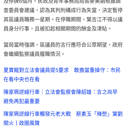
及停牌6個月。民政及青年事務局局長麥美娟根據調
查委員會建議，認為其判刑構成行為失當，決定暫停
其區議員職務一星期。在停職期間，葉吉江不得以議
員身分行事，且被扣起相關期間的酬金及津貼。
當局當時強調，區議員的言行應符合公眾期望，政府
會繼續監察議員履職情況。
夏寶龍對立法會議員提5要求 敢擔當重操守：市民
在看中央也在看
陳家珮逆線行車｜立法會監察會陳紹雄：言之尚早
避免再犯最重要
陳家珮逆線行車觸發元老大戰 蔡素玉「辣㷫」葉劉
開火丨政圈風聲