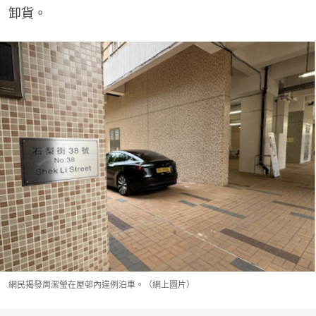
卸貨。
網民揭發周潔瑩在屋邨內違例泊車。（網上圖片）