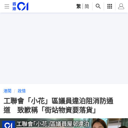
繁
|
简
港聞
政情
工聯會「小花」區議員違泊阻消防通
道 致歉稱「街站物資要落貨」