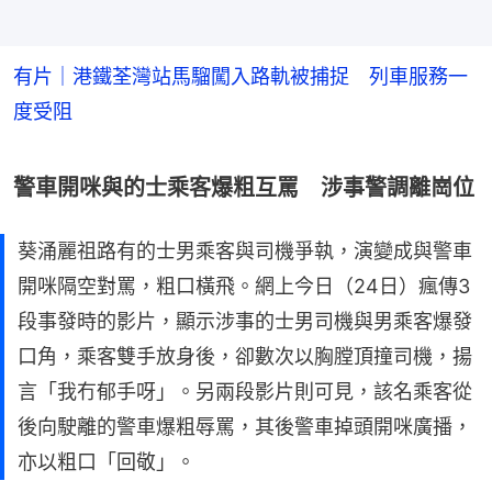
有片｜港鐵荃灣站馬騮闖入路軌被捕捉 列車服務一
度受阻
警車開咪與的士乘客爆粗互罵 涉事警調離崗位
葵涌麗祖路有的士男乘客與司機爭執，演變成與警車
開咪隔空對罵，粗口橫飛。網上今日（24日）瘋傳3
段事發時的影片，顯示涉事的士男司機與男乘客爆發
口角，乘客雙手放身後，卻數次以胸膛頂撞司機，揚
言「我冇郁手呀」。另兩段影片則可見，該名乘客從
後向駛離的警車爆粗辱罵，其後警車掉頭開咪廣播，
亦以粗口「回敬」。