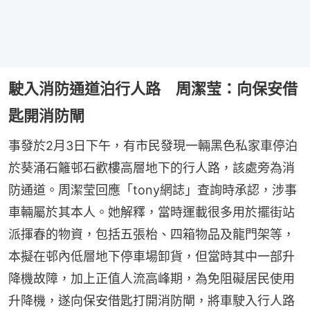
駛入消防通道泊行人路 周潔莹：向保安借
匙開消防閘
事發於2月3日下午，有市民發現一輛黑色私家車停泊
於葵涌石籬邨石歡樓高層地下的行人路，該處旁為消
防通道。周潔莹回應「tony網誌」查詢時承認，涉事
車輛屬於其本人。她解釋，當時運載很多用於擺街站
派揮春的物資，包括五張枱、四箱物品及龍門架等，
本擬在邨內低層地下停車場卸貨，但當時其中一部升
降機故障，加上正值人流高峰期，為免阻礙居民使用
升降機，遂向保安借匙打開消防閘，將車駛入行人路