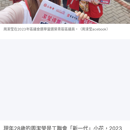
周潔莹在2023年區議會選舉當選葵青區區議員。（周溹莹acebook）
現年28歲的周潔瑩是工聯會「新一代」小花，2023