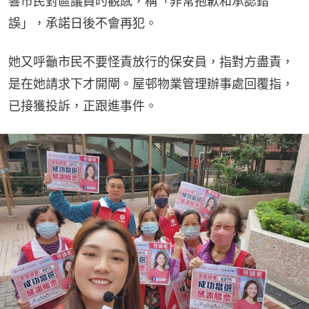
響市民對區議員旳觀感，稱「非常抱歉和承認錯
誤」，承諾日後不會再犯。
她又呼籲市民不要怪責放行的保安員，指對方盡責，
是在她請求下才開閘。屋邨物業管理辦事處回覆指，
已接獲投訴，正跟進事件。