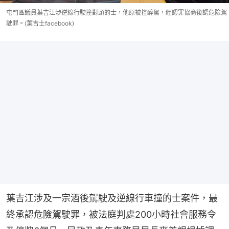
屯門區議員葉吉江涉逆線行駛撞對頭的士，他原被控醉駕，經認罪協商後認危險駕
駛罪。(葉吉士facebook)
葉吉江涉及一宗酒後駕駛及逆線行車撞的士案件，最
終承認危險駕駛罪，被法庭判處200小時社會服務令