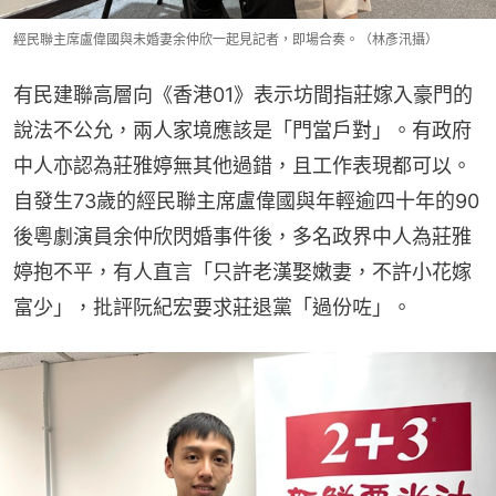
經民聯主席盧偉國與未婚妻余仲欣一起見記者，即場合奏。（林彥汛攝）
有民建聯高層向《香港01》表示坊間指莊嫁入豪門的
說法不公允，兩人家境應該是「門當戶對」。有政府
中人亦認為莊雅婷無其他過錯，且工作表現都可以。
自發生73歲的經民聯主席盧偉國與年輕逾四十年的90
後粵劇演員余仲欣閃婚事件後，多名政界中人為莊雅
婷抱不平，有人直言「只許老漢娶嫩妻，不許小花嫁
富少」，批評阮紀宏要求莊退黨「過份咗」。