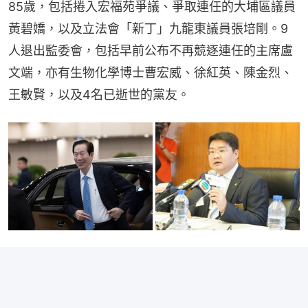
85歲，包括捲入宏福苑爭議、爭取連任的大埔區議員
黃碧嬌，以及立法會「新丁」九龍東議員張培剛。9
人退出監委會，包括早前公布不再競逐連任的主席盧
文端，亦有生物化學博士曹宏威、徐紅英、陳金烈、
王敏賢，以及4名已逝世的黨友。