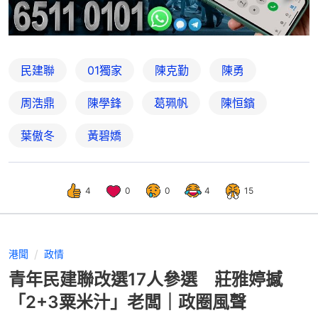
民建聯
01獨家
陳克勤
陳勇
周浩鼎
陳學鋒
葛珮帆
陳恒鑌
葉傲冬
黃碧嬌
4
0
0
4
15
港聞
政情
青年民建聯改選17人參選 莊雅婷撼
「2+3粟米汁」老闆｜政圈風聲