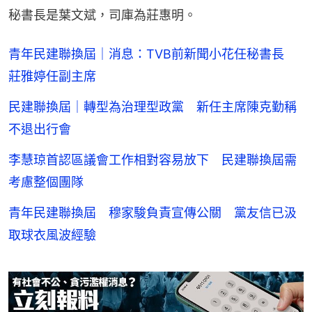
秘書長是葉文斌，司庫為莊惠明。
青年民建聯換屆｜消息：TVB前新聞小花任秘書長
莊雅婷任副主席
民建聯換屆｜轉型為治理型政黨 新任主席陳克勤稱
不退出行會
李慧琼首認區議會工作相對容易放下 民建聯換屆需
考慮整個團隊
青年民建聯換屆 穆家駿負責宣傳公關 黨友信已汲
取球衣風波經驗