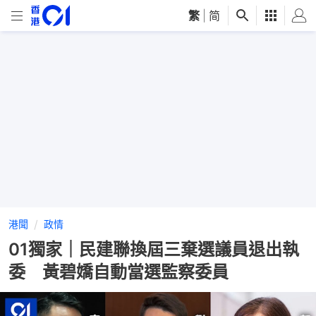
繁
|
简
港聞
政情
01獨家｜民建聯換屆三棄選議員退出執
委 黃碧嬌自動當選監察委員