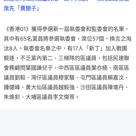
席先「賣關子」
《香港01》獲得參選新一屆執委會和監委會的名單，
其中有65名黨員將參選執委會，席位57個，換言之淘
汰8人。執委會名單之中，有17人「新丁」加入戰團
競逐，不乏黨內第二、三梯隊的區議員，包括民建聯
會務顧問葉國謙兒子、中西區區議員葉亦楠、南區區
議員劉毅、灣仔區議員穆家駿、屯門區議員賴嘉汶、
鍾健峰、黃大仙區議員越毅強、沙田區議員陳壇丹、
朱煥釗、大埔區議員李文傑等。