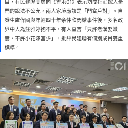
目，有民建聯高層向《香港01》表示坊間指莊嫁入豪
門的說法不公允，兩人家境應該是「門當戶對」。自
發生盧偉國與年輕四十年余仲欣閃婚事件後，多名政
界中人為莊雅婷抱不平，有人直言「只許老漢娶嫩
妻，不許小花嫁富少」，批評民建聯有個別成員雙重
標準。