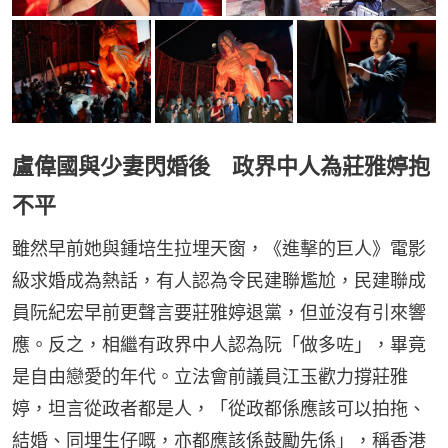
盧偉國與少妻閃婚後 政界中人為莊雅婷抱
不平
雖然早前她與鍾培生拉埋天窗，《進擊的巨人》電影
級求婚成為熱話，有人認為令民建聯尷尬，民建聯成
員阮紀宏早前更聲言要莊雅婷退黨，但並沒有引來響
應。反之，相繼有政界中人認為阮「做多咗」，畢竟
是自由戀愛的年代。立法會前議員江玉歡力撐莊雅
婷，坦言從政者都是人，「從政都係應該可以拍拖、
結婚、同埋生仔嘅，亦都應該係鼓勵先係」，稱香港