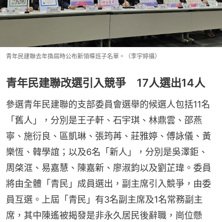
青年民建聯去年換屆時公布新領導班子名單。（李宇婷攝）
青年民建聯改選引入競爭 17人選出14人
參選青年民建聯的支部委員會選舉的候選人包括11名
「舊人」，分別是王子軒、石宇琪、林鼎雲、邵燕
寧、施衍良、區凱琳、張筠苒、莊雅婷、傅詠儀、黃
樂恆、韓學誼；以及6名「新人」，分別是吳澤鉅、
周棨洭、易嘉慧、陳嘉新、廖淑鈞以及劉芷瑋。委員
將由全體「青民」成員選出，副主席引入競爭，由委
員互選。上屆「青民」有3名副主席及1名常務副主
席，其中陳遙被揭發是非永久居民後辭職，崗位懸