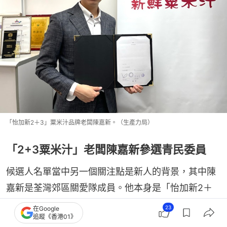
「怡加新2＋3」粟米汁品牌老闆陳嘉新。（生產力局）
「2+3粟米汁」老闆陳嘉新參選青民委員
候選人名單當中另一個關注點是新人的背景，其中陳
嘉新是荃灣郊區關愛隊成員。他本身是「怡加新2＋
3」粟米汁品牌第二代老闆，早前以香港市民身份接
23
在Google
追蹤《香港01》
受文匯報訪問，斥黎智英為首的蘋果日報集團誤導年