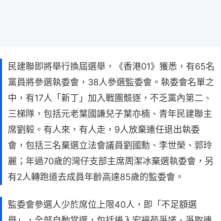
民建聯即將舉行換屆選舉，《香港01》獲悉，有65名
黨員將參選執委會，38人參選監委會。執委會名單之
中，有17人「新丁」加入戰團競逐，不乏黨內第二、
三梯隊，包括元老葉國謙兒子葉亦楠、青年民建聯主
席劉毅。有人來，有人走，9人放棄連任退出執委
會，包括三名棄選立法會議員劉國勳、李世榮、郭玲
麗；年過70歲的灣仔支部主席周潔冰棄選執委會，另
有2人轉跑道去成員年齡高達85歲的監委會。
監委會參選人少於席位上限40人，即「不足額選
舉」，全部自動當選，包括捲入宏福苑爭議、爭取連