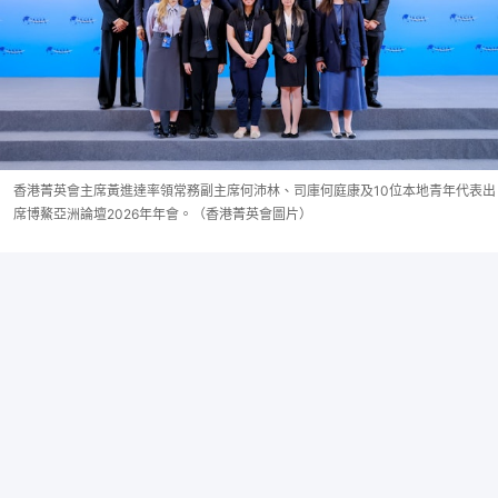
香港菁英會主席黃進達率領常務副主席何沛林、司庫何庭康及10位本地青年代表出
席博鰲亞洲論壇2026年年會。（香港菁英會圖片）