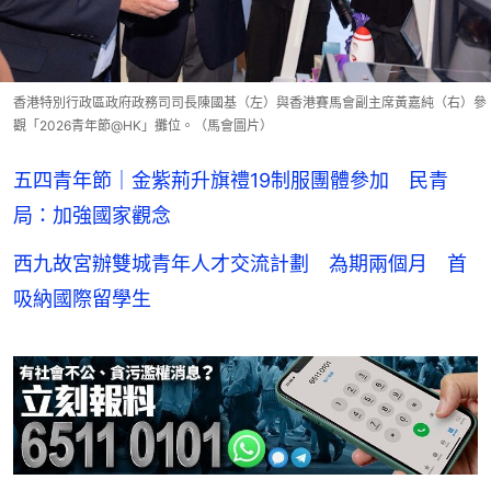
香港特別行政區政府政務司司長陳國基（左）與香港賽馬會副主席黃嘉純（右）參
觀「2026青年節@HK」攤位。（馬會圖片）
五四青年節｜金紫荊升旗禮19制服團體參加 民青
局：加強國家觀念
西九故宮辦雙城青年人才交流計劃 為期兩個月 首
吸納國際留學生