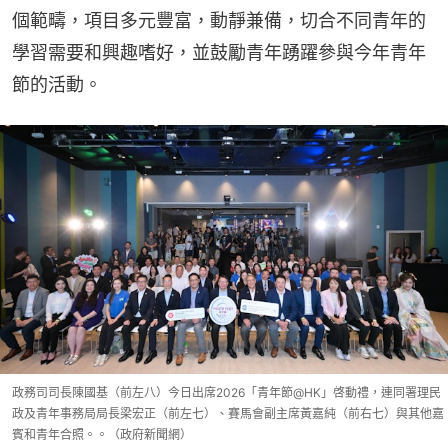
個範疇，項目多元豐富，動靜兼備，切合不同青年的
學習需要和興趣嗜好，並鼓勵青年踴躍參與今年青年
節的活動。
政務司司長陳國基（前左八）今日出席2026「青年節@HK」啓動禮，連同署理民
政及青年事務局局長梁宏正（前左七）、賽馬會副主席黃嘉純（前右七）與其他嘉
賓和青年合照。。（政府新聞網）