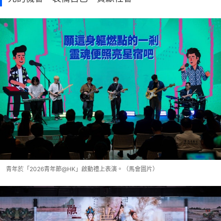
青年於「2026青年節@HK」啟動禮上表演。（馬會圖片）