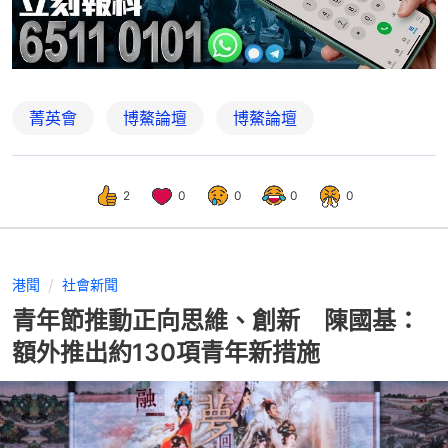
菁英會
博鰲論壇
博鰲論壇
2
0
0
0
0
港聞
社會新聞
青年節推動正向思維、創新 陳國基：
額外推出約130項青年新措施