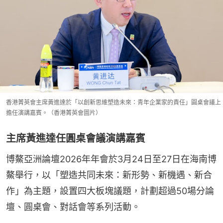
香港菁英會主席黃進達於「以創新思維塑造未來：青年企業家的責任」圓桌會議上
擔任演講嘉賓。（香港菁英會圖片）
主席黃進達任圓桌會議演講嘉賓
博鰲亞洲論壇2026年年會於3月24日至27日在海南博
鰲舉行，以「塑造共同未來：新形勢、新機遇、新合
作」為主題，設置四大板塊議題，計劃超過50場分論
壇、圓桌會、對話會等系列活動。