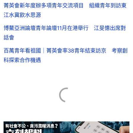
菁英會新年度辦多項青年交流項目 組織青年到訪東
江水冀飲水思源
博鰲亞洲論壇青年論壇11月在港舉行 江旻憓出席對
話會
百萬青年看祖國｜菁英會率38青年結束訪京 考察創
科探索合作機遇