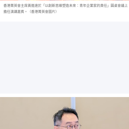
香港菁英會主席黃進達於「以創新思維塑造未來：青年企業家的責任」圓桌會議上
擔任演講嘉賓。（香港菁英會圖片）