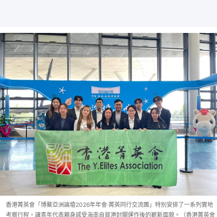
香港菁英會「博鰲亞洲論壇2026年年會·菁英同行交流團」特別安排了一系列實地
考察行程，讓青年代表親身感受海南自貿港封關運作後的嶄新面貌。（香港菁英會