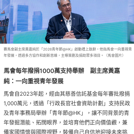
賽馬會副主席黃嘉純於「2026青年節@HK」啟動禮上致辭，他指馬會一向重視青
年發展，透過多方協作和創新思維，主導策劃及捐助眾多項目。（馬會圖片）
馬會每年撥捐1000萬支持舉辦 副主席黃嘉
純：一向重視青年發展
馬會自2023年起，經由其慈善信託基金每年審批撥捐
1,000萬元，透過「行政長官社會資助計劃」支持民政
及青年事務局舉辦「青年節@HK」，讓不同背景的青
年發掘潛能、拓闊眼界，並培育他們正向價值觀，兼
備家國情懷與國際視野，裝備自己自信地迎接未來挑