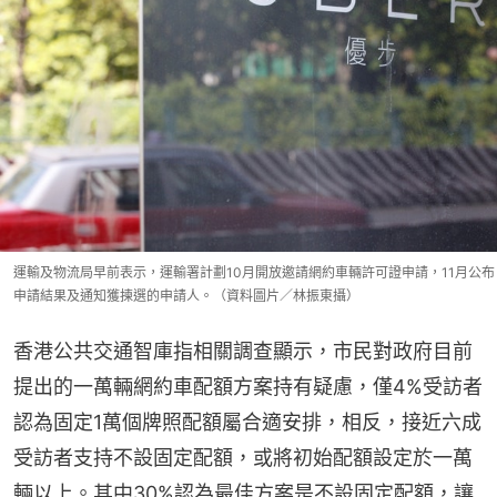
運輸及物流局早前表示，運輸署計劃10月開放邀請網約車輛許可證申請，11月公布
申請結果及通知獲揀選的申請人。（資料圖片／林振東攝）
香港公共交通智庫指相關調查顯示，市民對政府目前
提出的一萬輛網約車配額方案持有疑慮，僅4%受訪者
認為固定1萬個牌照配額屬合適安排，相反，接近六成
受訪者支持不設固定配額，或將初始配額設定於一萬
輛以上。其中30%認為最佳方案是不設固定配額，讓