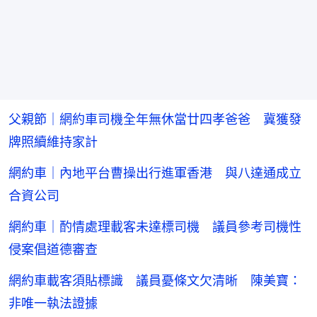
父親節｜網約車司機全年無休當廿四孝爸爸 冀獲發
牌照續維持家計
網約車｜內地平台曹操出行進軍香港 與八達通成立
合資公司
網約車｜酌情處理載客未達標司機 議員參考司機性
侵案倡道德審查
網約車載客須貼標識 議員憂條文欠清晰 陳美寶：
非唯一執法證據