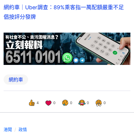
網約車｜Uber調查：89%乘客指一萬配額嚴重不足
倡按評分發牌
網約車
4
0
0
0
0
港聞
政情