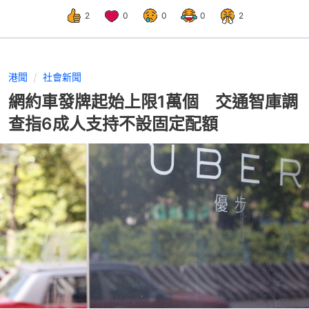
2
0
0
0
2
港聞
社會新聞
網約車發牌起始上限1萬個 交通智庫調
查指6成人支持不設固定配額