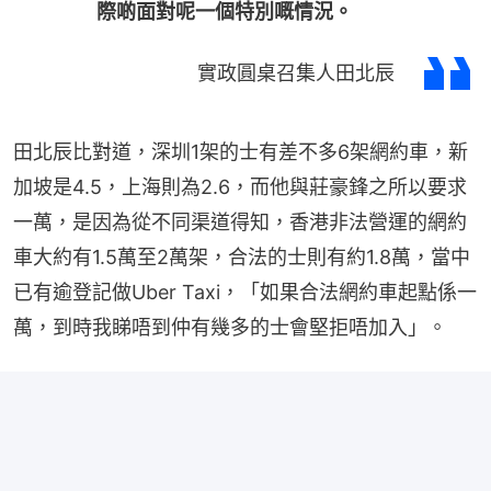
際啲面對呢一個特別嘅情況。
實政圓桌召集人田北辰
田北辰比對道，深圳1架的士有差不多6架網約車，新
加坡是4.5，上海則為2.6，而他與莊豪鋒之所以要求
一萬，是因為從不同渠道得知，香港非法營運的網約
車大約有1.5萬至2萬架，合法的士則有約1.8萬，當中
已有逾登記做Uber Taxi，「如果合法網約車起點係一
萬，到時我睇唔到仲有幾多的士會堅拒唔加入」。