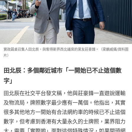
實政圓桌召集人田北辰，與奪得新界西北議席的黨友莊豪鋒。（梁鵬威攝/資料圖
片）
田北辰：多個鄰近城市「一開始已不止這個數
字」
田北辰在社交平台發文稱，他與莊豪鋒一直遊說運輸
及物流局，牌照數字最少應有一萬個。他指出，其實
很多其他地方一開始有合法網約車的時候已不止這個
數字，但考慮到香港有大量永久的士牌照，業界阻力
大，需要「實際啲」面對這個特殊情況，如果開頭網